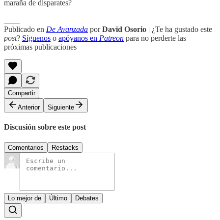
maraña de disparates?
____
Publicado en
De Avanzada
por
David Osorio
| ¿Te ha gustado este
post
?
Síguenos
o
apóyanos en
Patreon
para no perderte las
próximas publicaciones
Compartir
Anterior
Siguiente
Discusión sobre este post
Comentarios
Restacks
Lo mejor de
Último
Debates