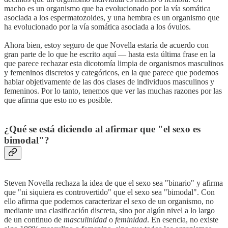
macho es un organismo que ha evolucionado por la vía somática
asociada a los espermatozoides, y una hembra es un organismo que
ha evolucionado por la vía somática asociada a los óvulos.
Ahora bien, estoy seguro de que Novella estaría de acuerdo con
gran parte de lo que he escrito aquí — hasta esta última frase en la
que parece rechazar esta dicotomía limpia de organismos masculinos
y femeninos discretos y categóricos, en la que parece que podemos
hablar objetivamente de las dos clases de individuos masculinos y
femeninos. Por lo tanto, tenemos que ver las muchas razones por las
que afirma que esto no es posible.
¿Qué se está diciendo al afirmar que "el sexo es
bimodal"?
Steven Novella rechaza la idea de que el sexo sea "binario" y afirma
que "ni siquiera es controvertido" que el sexo sea "bimodal". Con
ello afirma que podemos caracterizar el sexo de un organismo, no
mediante una clasificación discreta, sino por algún nivel a lo largo
de un continuo de
masculinidad
o
feminidad
. En esencia, no existe