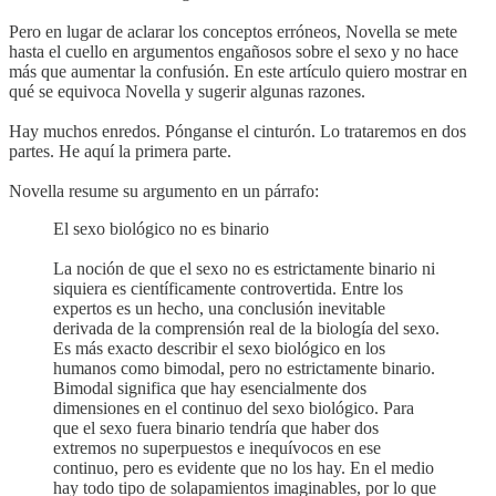
Pero en lugar de aclarar los conceptos erróneos, Novella se mete
hasta el cuello en argumentos engañosos sobre el sexo y no hace
más que aumentar la confusión. En este artículo quiero mostrar en
qué se equivoca Novella y sugerir algunas razones.
Hay muchos enredos. Pónganse el cinturón. Lo trataremos en dos
partes. He aquí la primera parte.
Novella resume su argumento en un párrafo:
El sexo biológico no es binario
La noción de que el sexo no es estrictamente binario ni
siquiera es científicamente controvertida. Entre los
expertos es un hecho, una conclusión inevitable
derivada de la comprensión real de la biología del sexo.
Es más exacto describir el sexo biológico en los
humanos como bimodal, pero no estrictamente binario.
Bimodal significa que hay esencialmente dos
dimensiones en el continuo del sexo biológico. Para
que el sexo fuera binario tendría que haber dos
extremos no superpuestos e inequívocos en ese
continuo, pero es evidente que no los hay. En el medio
hay todo tipo de solapamientos imaginables, por lo que