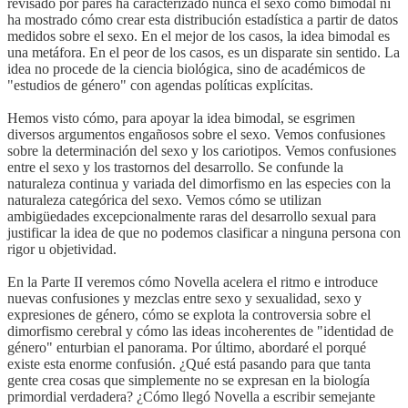
revisado por pares ha caracterizado nunca el sexo como bimodal ni
ha mostrado cómo crear esta distribución estadística a partir de datos
medidos sobre el sexo. En el mejor de los casos, la idea bimodal es
una metáfora. En el peor de los casos, es un disparate sin sentido. La
idea no procede de la ciencia biológica, sino de académicos de
"estudios de género" con agendas políticas explícitas.
Hemos visto cómo, para apoyar la idea bimodal, se esgrimen
diversos argumentos engañosos sobre el sexo. Vemos confusiones
sobre la determinación del sexo y los cariotipos. Vemos confusiones
entre el sexo y los trastornos del desarrollo. Se confunde la
naturaleza continua y variada del dimorfismo en las especies con la
naturaleza categórica del sexo. Vemos cómo se utilizan
ambigüedades excepcionalmente raras del desarrollo sexual para
justificar la idea de que no podemos clasificar a ninguna persona con
rigor u objetividad.
En la Parte II veremos cómo Novella acelera el ritmo e introduce
nuevas confusiones y mezclas entre sexo y sexualidad, sexo y
expresiones de género, cómo se explota la controversia sobre el
dimorfismo cerebral y cómo las ideas incoherentes de "identidad de
género" enturbian el panorama. Por último, abordaré el porqué
existe esta enorme confusión. ¿Qué está pasando para que tanta
gente crea cosas que simplemente no se expresan en la biología
primordial verdadera? ¿Cómo llegó Novella a escribir semejante