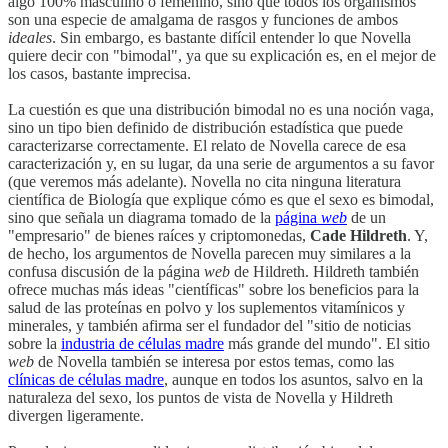
algo 100% masculino o femenino, sino que todos los organismos
son una especie de amalgama de rasgos y funciones de ambos
ideales
. Sin embargo, es bastante difícil entender lo que Novella
quiere decir con "bimodal", ya que su explicación es, en el mejor de
los casos, bastante imprecisa.
La cuestión es que una distribución bimodal no es una noción vaga,
sino un tipo bien definido de distribución estadística que puede
caracterizarse correctamente. El relato de Novella carece de esa
caracterización y, en su lugar, da una serie de argumentos a su favor
(que veremos más adelante). Novella no cita ninguna literatura
científica de Biología que explique cómo es que el sexo es bimodal,
sino que señala un diagrama tomado de la
página
web
de un
"empresario" de bienes raíces y criptomonedas,
Cade Hildreth
. Y,
de hecho, los argumentos de Novella parecen muy similares a la
confusa discusión de la página
web
de Hildreth. Hildreth también
ofrece muchas más ideas "científicas" sobre los beneficios para la
salud de las proteínas en polvo y los suplementos vitamínicos y
minerales, y también afirma ser el fundador del "sitio de noticias
sobre la
industria de células madre
más grande del mundo". El sitio
web
de Novella también se interesa por estos temas, como las
clínicas de células madre
, aunque en todos los asuntos, salvo en la
naturaleza del sexo, los puntos de vista de Novella y Hildreth
divergen ligeramente.