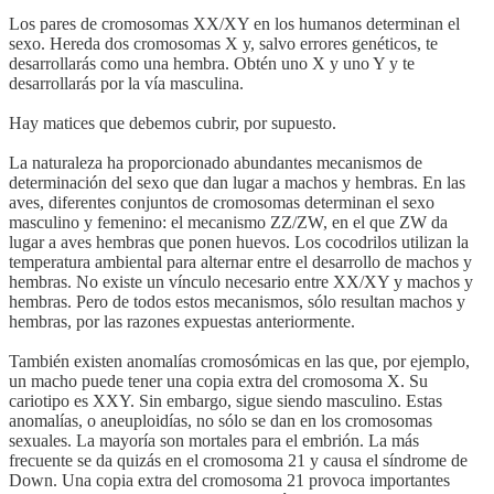
Los pares de cromosomas XX/XY en los humanos determinan el
sexo. Hereda dos cromosomas X y, salvo errores genéticos, te
desarrollarás como una hembra. Obtén uno X y uno Y y te
desarrollarás por la vía masculina.
Hay matices que debemos cubrir, por supuesto.
La naturaleza ha proporcionado abundantes mecanismos de
determinación del sexo que dan lugar a machos y hembras. En las
aves, diferentes conjuntos de cromosomas determinan el sexo
masculino y femenino: el mecanismo ZZ/ZW, en el que ZW da
lugar a aves hembras que ponen huevos. Los cocodrilos utilizan la
temperatura ambiental para alternar entre el desarrollo de machos y
hembras. No existe un vínculo necesario entre XX/XY y machos y
hembras. Pero de todos estos mecanismos, sólo resultan machos y
hembras, por las razones expuestas anteriormente.
También existen anomalías cromosómicas en las que, por ejemplo,
un macho puede tener una copia extra del cromosoma X. Su
cariotipo es XXY. Sin embargo, sigue siendo masculino. Estas
anomalías, o aneuploidías, no sólo se dan en los cromosomas
sexuales. La mayoría son mortales para el embrión. La más
frecuente se da quizás en el cromosoma 21 y causa el síndrome de
Down. Una copia extra del cromosoma 21 provoca importantes