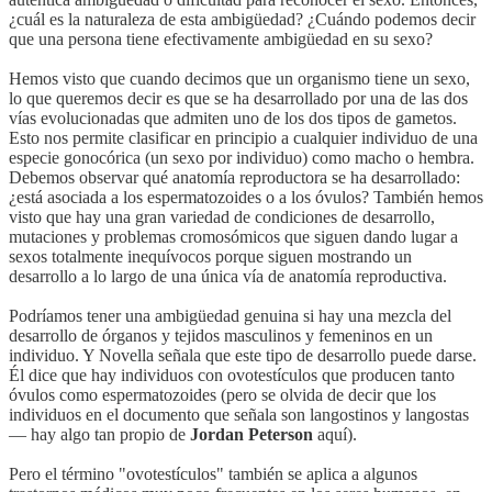
¿cuál es la naturaleza de esta ambigüedad? ¿Cuándo podemos decir
que una persona tiene efectivamente ambigüedad en su sexo?
Hemos visto que cuando decimos que un organismo tiene un sexo,
lo que queremos decir es que se ha desarrollado por una de las dos
vías evolucionadas que admiten uno de los dos tipos de gametos.
Esto nos permite clasificar en principio a cualquier individuo de una
especie gonocórica (un sexo por individuo) como macho o hembra.
Debemos observar qué anatomía reproductora se ha desarrollado:
¿está asociada a los espermatozoides o a los óvulos? También hemos
visto que hay una gran variedad de condiciones de desarrollo,
mutaciones y problemas cromosómicos que siguen dando lugar a
sexos totalmente inequívocos porque siguen mostrando un
desarrollo a lo largo de una única vía de anatomía reproductiva.
Podríamos tener una ambigüedad genuina si hay una mezcla del
desarrollo de órganos y tejidos masculinos y femeninos en un
individuo. Y Novella señala que este tipo de desarrollo puede darse.
Él dice que hay individuos con ovotestículos que producen tanto
óvulos como espermatozoides (pero se olvida de decir que los
individuos en el documento que señala son langostinos y langostas
— hay algo tan propio de
Jordan Peterson
aquí).
Pero el término "ovotestículos" también se aplica a algunos