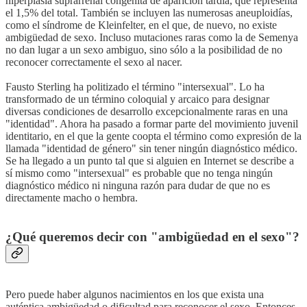
hiperplasia suprarrenal congénita de aparición tardía, que representa
el 1,5% del total. También se incluyen las numerosas aneuploidías,
como el síndrome de Kleinfelter, en el que, de nuevo, no existe
ambigüedad de sexo. Incluso mutaciones raras como la de Semenya
no dan lugar a un sexo ambiguo, sino sólo a la posibilidad de no
reconocer correctamente el sexo al nacer.
Fausto Sterling ha politizado el término "intersexual". Lo ha
transformado de un término coloquial y arcaico para designar
diversas condiciones de desarrollo excepcionalmente raras en una
"identidad". Ahora ha pasado a formar parte del movimiento juvenil
identitario, en el que la gente coopta el término como expresión de la
llamada "identidad de género" sin tener ningún diagnóstico médico.
Se ha llegado a un punto tal que si alguien en Internet se describe a
sí mismo como "intersexual" es probable que no tenga ningún
diagnóstico médico ni ninguna razón para dudar de que no es
directamente macho o hembra.
¿Qué queremos decir con "ambigüedad en el sexo"?
Pero puede haber algunos nacimientos en los que exista una
auténtica ambigüedad o dificultad para reconocer el sexo. Entonces,