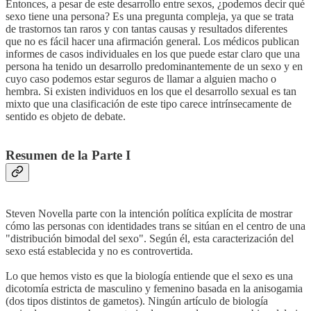
Entonces, a pesar de este desarrollo entre sexos, ¿podemos decir qué
sexo tiene una persona? Es una pregunta compleja, ya que se trata
de trastornos tan raros y con tantas causas y resultados diferentes
que no es fácil hacer una afirmación general. Los médicos publican
informes de casos individuales en los que puede estar claro que una
persona ha tenido un desarrollo predominantemente de un sexo y en
cuyo caso podemos estar seguros de llamar a alguien macho o
hembra. Si existen individuos en los que el desarrollo sexual es tan
mixto que una clasificación de este tipo carece intrínsecamente de
sentido es objeto de debate.
Resumen de la Parte I
Steven Novella parte con la intención política explícita de mostrar
cómo las personas con identidades trans se sitúan en el centro de una
"distribución bimodal del sexo". Según él, esta caracterización del
sexo está establecida y no es controvertida.
Lo que hemos visto es que la biología entiende que el sexo es una
dicotomía estricta de masculino y femenino basada en la anisogamia
(dos tipos distintos de gametos). Ningún artículo de biología