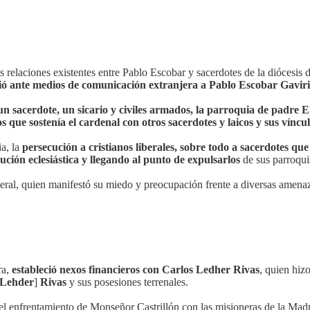
s relaciones existentes entre Pablo Escobar y sacerdotes de la diócesi
dió ante medios de comunicación extranjera a Pablo Escobar Gavir
un sacerdote, un sicario y civiles armados, la parroquia de padre E
que sostenía el cardenal con otros sacerdotes y laicos y sus víncul
a, la
persecución a cristianos liberales, sobre todo a sacerdotes qu
ución eclesiástica y llegando al punto de expulsarlos
de sus parroqui
iberal, quien manifestó su miedo y preocupación frente a diversas amenaz
ra,
estableció nexos financieros con Carlos Ledher Rivas
, quien hiz
Lehder
]
Rivas
y sus posesiones terrenales.
, el enfrentamiento de Monseñor Castrillón con las misioneras de la Madr