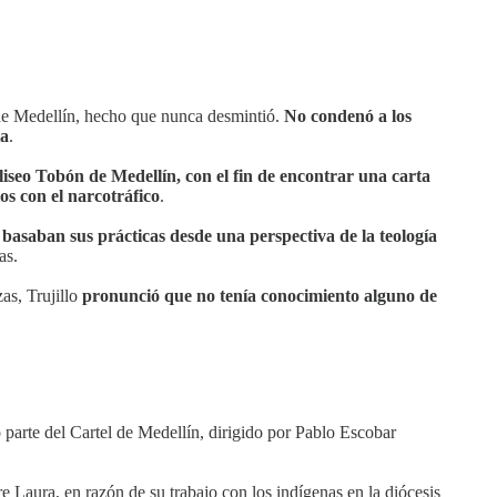
s de Medellín, hecho que nunca desmintió.
No condenó a los
ia
.
liseo Tobón de Medellín, con el fin de encontrar una carta
os con el narcotráfico
.
e basaban sus prácticas desde una perspectiva de la teología
as.
as, Trujillo
pronunció que no tenía conocimiento alguno de
o parte del Cartel de Medellín, dirigido por Pablo Escobar
e Laura, en razón de su trabajo con los indígenas en la diócesis