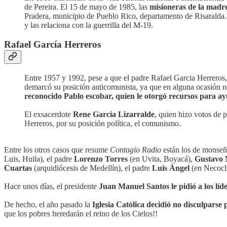
de Pereira. El 15 de mayo de 1985, las
misioneras de la madre
Pradera, municipio de Pueblo Rico, departamento de Risaralda. E
y las relaciona con la guerrilla del M-19.
Rafael García Herreros
Entre 1957 y 1992, pese a que el padre Rafael Garcia Herreros, 
demarcó su posición anticomunista, ya que en alguna ocasión no 
reconocido Pablo escobar, quien le otorgó recursos para a
El exsacerdote
Rene Garcia Lizarralde
, quien hizo votos de p
Herreros, por su posición política, el comunismo.
Entre los otros casos que resume
Contagio Radio
están los de monse
Luis, Huila), el padre
Lorenzo Torres
(en Uvita, Boyacá),
Gustavo 
Cuartas
(arquidiócesis de Medellín), el padre
Luis Ángel
(en Necoclí
Hace unos días, el presidente
Juan Manuel Santos le pidió a los líd
De hecho, el año pasado la
Iglesia Católica decidió no disculparse
que los pobres heredarán el reino de los Cielos!!