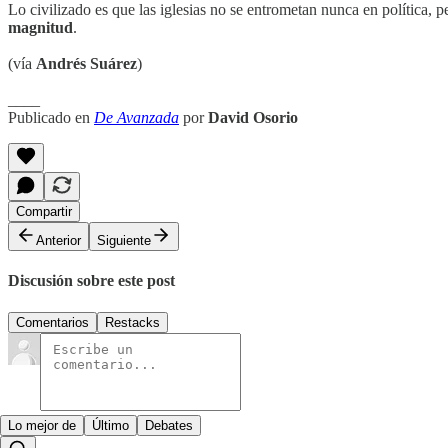
Lo civilizado es que las iglesias no se entrometan nunca en política, 
magnitud
.
(vía
Andrés Suárez
)
____
Publicado en
De Avanzada
por
David Osorio
Compartir
Anterior
Siguiente
Discusión sobre este post
Comentarios
Restacks
Lo mejor de
Último
Debates