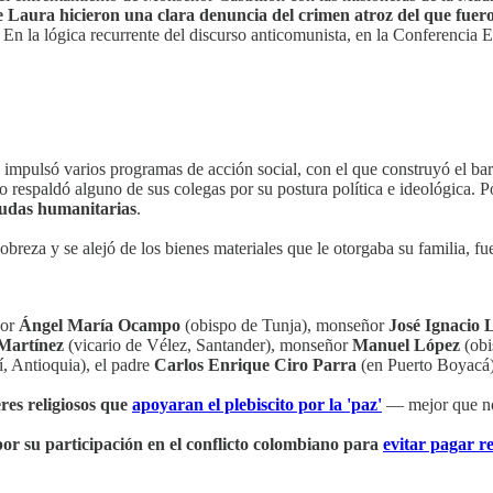
 Laura hicieron una clara denuncia del crimen atroz del que fueron
n la lógica recurrente del discurso anticomunista, en la Conferencia Ep
impulsó varios programas de acción social, con el que construyó el barr
respaldó alguno de sus colegas por su postura política e ideológica. P
yudas humanitarias
.
obreza y se alejó de los bienes materiales que le otorgaba su familia, f
ñor
Ángel María Ocampo
(obispo de Tunja), monseñor
José Ignacio 
Martínez
(vicario de Vélez, Santander), monseñor
Manuel López
(obi
, Antioquia), el padre
Carlos Enrique Ciro Parra
(en Puerto Boyacá)
eres religiosos que
apoyaran el plebiscito por la 'paz'
— mejor que no,
 por su participación en el conflicto colombiano para
evitar pagar r