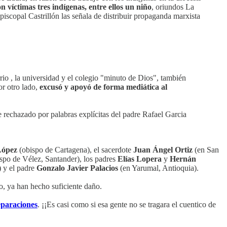
 víctimas tres indígenas, entre ellos un niño
, oriundos La
iscopal Castrillón las señala de distribuir propaganda marxista
io , la universidad y el colegio "minuto de Dios", también
or otro lado,
excusó y apoyó de forma mediática al
ue rechazado por palabras explícitas del padre Rafael Garcia
López
(obispo de Cartagena), el sacerdote
Juan Ángel Ortiz
(en San
spo de Vélez, Santander), los padres
Elías Lopera
y
Hernán
 y el padre
Gonzalo Javier Palacios
(en Yarumal, Antioquia).
 ya han hecho suficiente daño.
eparaciones
. ¡¡Es casi como si esa gente no se tragara el cuentico de