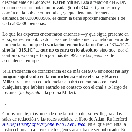
descendiente de Eddowes,
Karen Miller
. Esta alteración del ADN
se conoce como mutación privada global (314.1C) y no es muy
común en la población mundial, ya que tiene una frecuencia
estimada de 0,000003506, es decir, la tiene aproximadamente 1 de
cada 290.000 personas.
Lo que los expertos encontraron entonces —y que sigue presente en
el
paper
recién publicado— es que Louhelainen cometió un error de
nomenclatura porque la
variación encontrada no fue la "314.1C",
sino la "315.1C"... que no es rara en lo absoluto
, sino que, por el
contrario, es compartida por más del 99% de las personas de
ascendencia europea.
Si la frecuencia de coincidencia es de más del 90% entonces
no hay
ningún significado en la coincidencia entre el chal y Karen
Miller
, y la misma coincidencia se habría encontrado con casi
cualquiera que hubiera entrado en contacto con el chal a lo largo de
los años (
incluyendo
a la propia Miller).
...
Curiosamente, días antes de que la noticia del
paper
llegara a las
salas de redacción y las redes sociales, el libro de Adam Rutherford
A Brief History of Everyone Who Ever Lived
, en el que recuenta la
historia humana a través de los genes acababa de ser publicado. En