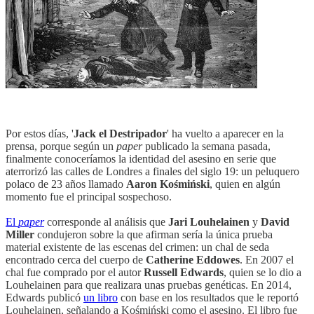
Por estos días, '
Jack el Destripador
' ha vuelto a aparecer en la
prensa, porque según un
paper
publicado la semana pasada,
finalmente conoceríamos la identidad del asesino en serie que
aterrorizó las calles de Londres a finales del siglo 19: un peluquero
polaco de 23 años llamado
Aaron Kośmiński
, quien en algún
momento fue el principal sospechoso.
El
paper
corresponde al análisis que
Jari Louhelainen
y
David
Miller
condujeron sobre la que afirman sería la única prueba
material existente de las escenas del crimen: un chal de seda
encontrado cerca del cuerpo de
Catherine Eddowes
. En 2007 el
chal fue comprado por el autor
Russell Edwards
, quien se lo dio a
Louhelainen para que realizara unas pruebas genéticas. En 2014,
Edwards publicó
un libro
con base en los resultados que le reportó
Louhelainen, señalando a Kośmiński como el asesino. El libro fue