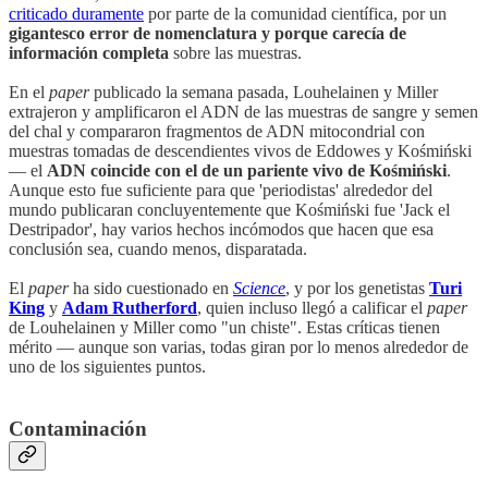
criticado duramente
por parte de la comunidad científica, por un
gigantesco error de nomenclatura y porque carecía de
información completa
sobre las muestras.
En el
paper
publicado la semana pasada, Louhelainen y Miller
extrajeron y amplificaron el ADN de las muestras de sangre y semen
del chal y compararon fragmentos de ADN mitocondrial con
muestras tomadas de descendientes vivos de Eddowes y Kośmiński
— el
ADN coincide con el de un pariente vivo de Kośmiński
.
Aunque esto fue suficiente para que 'periodistas' alrededor del
mundo publicaran concluyentemente que Kośmiński fue 'Jack el
Destripador', hay varios hechos incómodos que hacen que esa
conclusión sea, cuando menos, disparatada.
El
paper
ha sido cuestionado en
Science
, y por los genetistas
Turi
King
y
Adam Rutherford
, quien incluso llegó a calificar el
paper
de Louhelainen y Miller como "un chiste". Estas críticas tienen
mérito — aunque son varias, todas giran por lo menos alrededor de
uno de los siguientes puntos.
Contaminación