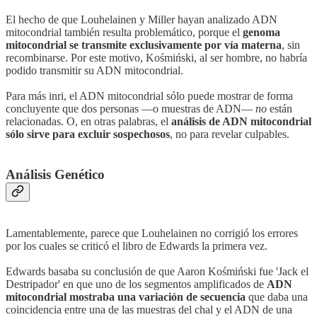
El hecho de que Louhelainen y Miller hayan analizado ADN
mitocondrial también resulta problemático, porque el
genoma
mitocondrial se transmite exclusivamente por vía materna
, sin
recombinarse. Por este motivo, Kośmiński, al ser hombre, no habría
podido transmitir su ADN mitocondrial.
Para más inri, el ADN mitocondrial sólo puede mostrar de forma
concluyente que dos personas —o muestras de ADN—
no
están
relacionadas. O, en otras palabras, el
análisis de ADN mitocondrial
sólo sirve para excluir sospechosos
, no para revelar culpables.
Análisis Genético
Lamentablemente, parece que Louhelainen no corrigió los errores
por los cuales se criticó el libro de Edwards la primera vez.
Edwards basaba su conclusión de que Aaron Kośmiński fue 'Jack el
Destripador' en que uno de los segmentos amplificados de
ADN
mitocondrial mostraba una variación de secuencia
que daba una
coincidencia entre una de las muestras del chal y el ADN de una