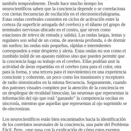
también temporalmente. Desde hace mucho tiempo los
neurocientíficos saben que la conciencia depende o se correlaciona
con ciertas frecuencias de oscilación en el electroencefalograma.
Estas ondas cerebrales consisten en ciclos de activación entre la
corteza (la superficie arrugada del cerebro) y el tálamo (el grupo de
terminales nerviosas ubicado en el centro, que sirven como
estaciones de relevo de entrada y salida). Las ondas largas, lentas y
regulares son señal de un coma, de anestesia profunda, o de dormir
sin sueños; las ondas más pequeñas, rápidas e intermitentes
corresponden a estar despierto y alerta. Estas ondas no son como el
zumbido inútil de un aparato ruidoso sino que pueden permitir que
la conciencia haga su trabajo en el cerebro. Ellas podrían unir la
actividad de áreas repartidas en el cerebro (una para el color, otra
para la forma, y una tercera para el movimiento) en una experiencia
consciente y coherente, un poco como los trasmisores y receptores
de radio sintonizados en la misma frecuencia. Seguramente, cuando
dos patrones visuales compiten por la atención de la conciencia en
un despliegue de rivalidad binocular, las neuronas que representan la
información del ojo que está "ganando" la competencia oscilan en
sincronía, mientras que aquellas que representan al ojo suprimido se
de-sincronizan.
Los neurocientíficos están bien encaminados hacia la identificación
de los correlatos neuronales de la conciencia, una parte del Problema
Fácil. Pero, ¿que pasa con la explicación de cómo estos eventos