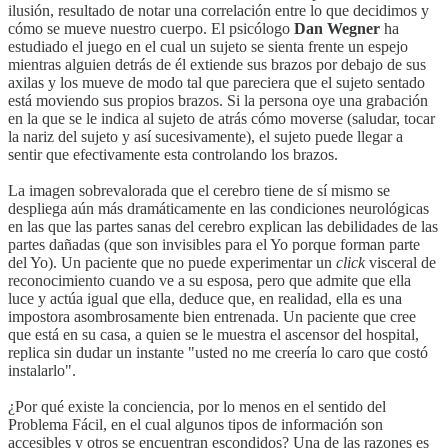
ilusión, resultado de notar una correlación entre lo que decidimos y
cómo se mueve nuestro cuerpo. El psicólogo
Dan Wegner
ha
estudiado el juego en el cual un sujeto se sienta frente un espejo
mientras alguien detrás de él extiende sus brazos por debajo de sus
axilas y los mueve de modo tal que pareciera que el sujeto sentado
está moviendo sus propios brazos. Si la persona oye una grabación
en la que se le indica al sujeto de atrás cómo moverse (saludar, tocar
la nariz del sujeto y así sucesivamente), el sujeto puede llegar a
sentir que efectivamente esta controlando los brazos.
La imagen sobrevalorada que el cerebro tiene de sí mismo se
despliega aún más dramáticamente en las condiciones neurológicas
en las que las partes sanas del cerebro explican las debilidades de las
partes dañadas (que son invisibles para el Yo porque forman parte
del Yo). Un paciente que no puede experimentar un
click
visceral de
reconocimiento cuando ve a su esposa, pero que admite que ella
luce y actúa igual que ella, deduce que, en realidad, ella es una
impostora asombrosamente bien entrenada. Un paciente que cree
que está en su casa, a quien se le muestra el ascensor del hospital,
replica sin dudar un instante "usted no me creería lo caro que costó
instalarlo".
¿Por qué existe la conciencia, por lo menos en el sentido del
Problema Fácil, en el cual algunos tipos de información son
accesibles y otros se encuentran escondidos? Una de las razones es