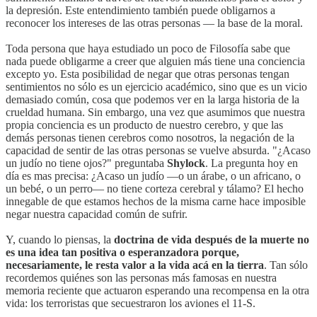
la depresión. Este entendimiento también puede obligarnos a
reconocer los intereses de las otras personas — la base de la moral.
Toda persona que haya estudiado un poco de Filosofía sabe que
nada puede obligarme a creer que alguien más tiene una conciencia
excepto yo. Esta posibilidad de negar que otras personas tengan
sentimientos no sólo es un ejercicio académico, sino que es un vicio
demasiado común, cosa que podemos ver en la larga historia de la
crueldad humana. Sin embargo, una vez que asumimos que nuestra
propia conciencia es un producto de nuestro cerebro, y que las
demás personas tienen cerebros como nosotros, la negación de la
capacidad de sentir de las otras personas se vuelve absurda. "¿Acaso
un judío no tiene ojos?" preguntaba
Shylock
. La pregunta hoy en
día es mas precisa: ¿Acaso un judío —o un árabe, o un africano, o
un bebé, o un perro— no tiene corteza cerebral y tálamo? El hecho
innegable de que estamos hechos de la misma carne hace imposible
negar nuestra capacidad común de sufrir.
Y, cuando lo piensas, la
doctrina de vida después de la muerte no
es una idea tan positiva o esperanzadora porque,
necesariamente, le resta valor a la vida acá en la tierra
. Tan sólo
recordemos quiénes son las personas más famosas en nuestra
memoria reciente que actuaron esperando una recompensa en la otra
vida: los terroristas que secuestraron los aviones el 11-S.