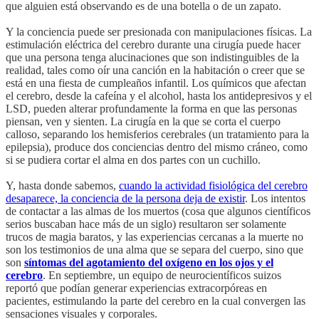
que alguien está observando es de una botella o de un zapato.
Y la conciencia puede ser presionada con manipulaciones físicas. La
estimulación eléctrica del cerebro durante una cirugía puede hacer
que una persona tenga alucinaciones que son indistinguibles de la
realidad, tales como oír una canción en la habitación o creer que se
está en una fiesta de cumpleaños infantil. Los químicos que afectan
el cerebro, desde la cafeína y el alcohol, hasta los antidepresivos y el
LSD, pueden alterar profundamente la forma en que las personas
piensan, ven y sienten. La cirugía en la que se corta el cuerpo
calloso, separando los hemisferios cerebrales (un tratamiento para la
epilepsia), produce dos conciencias dentro del mismo cráneo, como
si se pudiera cortar el alma en dos partes con un cuchillo.
Y, hasta donde sabemos,
cuando la actividad fisiológica del cerebro
desaparece, la conciencia de la persona deja de existir
. Los intentos
de contactar a las almas de los muertos (cosa que algunos científicos
serios buscaban hace más de un siglo) resultaron ser solamente
trucos de magia baratos, y las experiencias cercanas a la muerte no
son los testimonios de una alma que se separa del cuerpo, sino que
son
síntomas del agotamiento del oxígeno en los ojos y el
cerebro
. En septiembre, un equipo de neurocientíficos suizos
reportó que podían generar experiencias extracorpóreas en
pacientes, estimulando la parte del cerebro en la cual convergen las
sensaciones visuales y corporales.