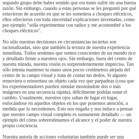
segundo grupo debe haber sentido que era tonto sufrir sin una buena
razón. Sin embargo, cuando a estas personas se les preguntó por qué
estuvieron de acuerdo en que se les sometiera a choques eléctricos,
ellos ofrecieron con toda sinceridad explicaciones inventadas, como
por ejemplo "solía experimentar con radios y me acostumbré a los
choques eléctricos".
No sólo nuestras decisiones en circunstancias inciertas son
racionalizadas, sino que también la textura de nuestra experiencia
inmediata. Todos sentimos que somos conscientes de un mundo rico
y detallado frente a nuestros ojos. Sin embargo, fuera del centro de
nuestra mirada, nuestra visión es sorprendentemente imprecisa. Tan
sólo intenta mantener tu mano unos pocos centímetros alejada del
centro de tu campo visual y trata de contar tus dedos. Si alguien
removiera o reinsertara un objeto cada vez que parpadeas (cosa que
los experimentadores pueden simular mostrándote dos o más
imágenes en una secuencia rápida), difícilmente podrías notar el
cambio. Usualmente, nuestros ojos saltan de lugar en lugar,
enfocándose en aquellos objetos en los que ponemos atención, a
medida que lo necesitemos. Esto nos engaña y nos induce a pensar
que nuestro campo visual completo es sumamente detallado — un
ejemplo del cómo sobreestimamos el alcance y el poder de nuestra
propia conciencia.
Nuestra autoría de acciones voluntarias también puede ser una