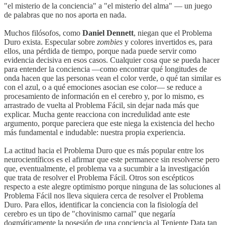
"el misterio de la conciencia" a "el misterio del alma" — un juego
de palabras que no nos aporta en nada.
Muchos filósofos, como
Daniel Dennett
, niegan que el Problema
Duro exista. Especular sobre
zombies
y colores invertidos es, para
ellos, una pérdida de tiempo, porque nada puede servir como
evidencia decisiva en esos casos. Cualquier cosa que se pueda hacer
para entender la conciencia —como encontrar qué longitudes de
onda hacen que las personas vean el color verde, o qué tan similar es
con el azul, o a qué emociones asocian ese color— se reduce a
procesamiento de información en el cerebro y, por lo mismo, es
arrastrado de vuelta al Problema Fácil, sin dejar nada más que
explicar. Mucha gente reacciona con incredulidad ante este
argumento, porque pareciera que este niega la existencia del hecho
más fundamental e indudable: nuestra propia experiencia.
La actitud hacia el Problema Duro que es más popular entre los
neurocientíficos es el afirmar que este permanece sin resolverse pero
que, eventualmente, el problema va a sucumbir a la investigación
que trata de resolver el Problema Fácil. Otros son escépticos
respecto a este alegre optimismo porque ninguna de las soluciones al
Problema Fácil nos lleva siquiera cerca de resolver el Problema
Duro. Para ellos, identificar la conciencia con la fisiología del
cerebro es un tipo de "chovinismo carnal" que negaría
dogmáticamente la posesión de una conciencia al Teniente Data tan