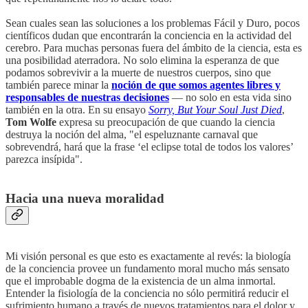
Sean cuales sean las soluciones a los problemas Fácil y Duro, pocos
científicos dudan que encontrarán la conciencia en la actividad del
cerebro. Para muchas personas fuera del ámbito de la ciencia, esta es
una posibilidad aterradora. No solo elimina la esperanza de que
podamos sobrevivir a la muerte de nuestros cuerpos, sino que
también parece minar la
noción de que somos agentes libres y
responsables de nuestras decisiones
— no solo en esta vida sino
también en la otra. En su ensayo
Sorry, But Your Soul Just Died
,
Tom Wolfe
expresa su preocupación de que cuando la ciencia
destruya la noción del alma, "el espeluznante carnaval que
sobrevendrá, hará que la frase ‘el eclipse total de todos los valores’
parezca insípida".
Hacia una nueva moralidad
Mi visión personal es que esto es exactamente al revés: la biología
de la conciencia provee un fundamento moral mucho más sensato
que el improbable dogma de la existencia de un alma inmortal.
Entender la fisiología de la conciencia no sólo permitirá reducir el
sufrimiento humano a través de nuevos tratamientos para el dolor y