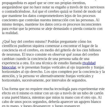
propagandista es aquel que se cree sus propias mentiras,
asegurándose que no hace notar su engaño a través de tics nerviosos
o contradiciéndose. Así que el cerebro quizá se formó de modo tal
que mantiene los datos comprometedores lejos de los procesos
concientes que controlan nuestra interacción con las personas. Al
mismo tiempo, mantiene los datos cerca en procesos inconscientes
para evitar que la persona se aleje demasiado o pierda contacto con
la realidad.
¿Qué hay del cerebro mismo? Podrías preguntarte cómo los
científicos pudieron siquiera comenzar a encontrar el lugar de la
conciencia en el cerebro, en medio del griterío de los cien billones
de neuronas. El truco consiste en observar qué zonas del cerebro
cambian cuando la conciencia de una persona salta de una
experiencia a otra. En una técnica de estudio llamada
rivalidad
binocular
, se le presentan franjas verticales al ojo izquierdo y franjas
horizontales al ojo derecho. Los ojos compiten por la conciencia y la
atención, y la persona ve alternativamente franjas verticales y
horizontales, sucesivamente, por intervalos de segundos.
Una forma que no requiere mucha tecnología para experimentar este
efecto en ti mismo es mirar con un ojo a través de un tubo de cartón
a una pared blanca, mientras que miras tu mano con el otro ojo. Al
cabo de unos pocos segundos, debería aparecer un agujero blanco
en tu mano, y luego desaparecer, y luego reaparecer.