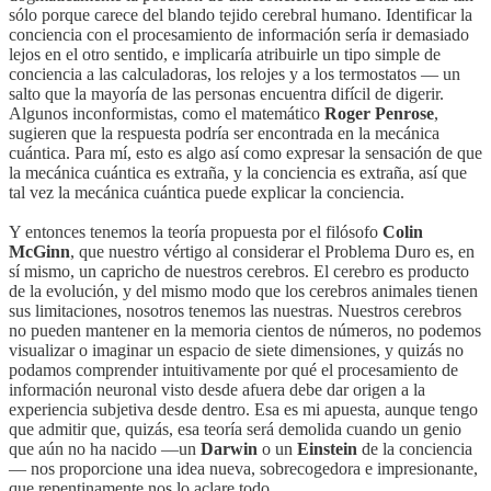
sólo porque carece del blando tejido cerebral humano. Identificar la
conciencia con el procesamiento de información sería ir demasiado
lejos en el otro sentido, e implicaría atribuirle un tipo simple de
conciencia a las calculadoras, los relojes y a los termostatos — un
salto que la mayoría de las personas encuentra difícil de digerir.
Algunos inconformistas, como el matemático
Roger Penrose
,
sugieren que la respuesta podría ser encontrada en la mecánica
cuántica. Para mí, esto es algo así como expresar la sensación de que
la mecánica cuántica es extraña, y la conciencia es extraña, así que
tal vez la mecánica cuántica puede explicar la conciencia.
Y entonces tenemos la teoría propuesta por el filósofo
Colin
McGinn
, que nuestro vértigo al considerar el Problema Duro es, en
sí mismo, un capricho de nuestros cerebros. El cerebro es producto
de la evolución, y del mismo modo que los cerebros animales tienen
sus limitaciones, nosotros tenemos las nuestras. Nuestros cerebros
no pueden mantener en la memoria cientos de números, no podemos
visualizar o imaginar un espacio de siete dimensiones, y quizás no
podamos comprender intuitivamente por qué el procesamiento de
información neuronal visto desde afuera debe dar origen a la
experiencia subjetiva desde dentro. Esa es mi apuesta, aunque tengo
que admitir que, quizás, esa teoría será demolida cuando un genio
que aún no ha nacido —un
Darwin
o un
Einstein
de la conciencia
— nos proporcione una idea nueva, sobrecogedora e impresionante,
que repentinamente nos lo aclare todo.