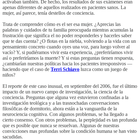
activaban también. De hecho, los resultados de sus exámenes eran
apenas diferentes de aquellos realizados en pacientes sanos. La
mujer, así parece, tenía destellos de conciencia.
Trata de comprender cómo es el ser esa mujer. ¿Aprecias las
palabras y cuidados de tu familia preocupada mientras acumulas la
frustración que significa el no poder responderles y hacerles saber
que te das cuenta? ¿O flotas en la niebla, volviendo a la vida con un
pensamiento concreto cuando oyes una voz, para luego volver al
vacío? Y, si pudiéramos vivir esta experiencia, ¿preferiríamos vivir
así o preferiríamos la muerte? Y si estas preguntas tienen respuesta,
¿cambiarían nuestras políticas hacia los pacientes irresponsivos —
haciendo que el caso de
Terri Schiavo
luzca como un juego de
niños?
El reporte de este caso inusual, en septiembre del 2006, fue el último
impacto de un nuevo campo de investigación, la ciencia de la
conciencia. Preguntas que alguna vez estuvieron confinadas a la
investigación teológica y a las trasnochadas conversaciones
filosóficas de dormitorio, ahora están a la vanguardia de la
neurociencia cognitiva. Con algunos problemas, se ha llegado a
cierto consenso. Con otros problemas, la perplejidad es tan profunda
que es posible que nunca se resuelvan. Algunas de nuestras
convicciones mas profundas sobre la condición humana se han visto
sacudidas.