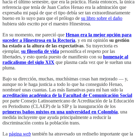
hacía el último semestre, que era la práctica. Hasta entonces, la única
referencia que tenía de Juan Carlos Henao era la admiración que
expresaba mi papá de que el tipo debía ser tan extraordinariamente
bueno en lo suyo para que el prólogo de
su libro sobre el daño
hubiera sido escrito por el maestro Hinestrosa.
En su momento, me pareció que
Henao era la mejor opción para
suceder a Hinestrosa en la Rectoría
, y en mi opinión
su gestión
ha estado a la altura de las expectativas
. Su trayectoria es
ejemplar,
su filosofía de vida
personifica el respeto por las
libertades, y esto queda puesto de manifiesto con su
homenaje al
radicalismo del siglo XIX
que plasma cada vez que le sueltan una
pluma.
Bajo su dirección, muchas, muchísimas cosas han mejorado — y,
aunque no le haga justicia a todo lo que ha conseguido Henao,
nombraré unas cuantas. Las más llamativas para mí han sido la
acreditación académica de la Facultad de Comunicación Social
por parte Consejo Latinoamericano de Acreditación de la Educación
en Periodismo (CLAEP) de la SIP y la inauguración de los
primeros baños mixtos en una universidad en Colombia
, una
medida incluyente que ayuda principalmente a reducir la
discriminación contra la población trans.
La
página
web
también ha atravesado un rediseño importante que la