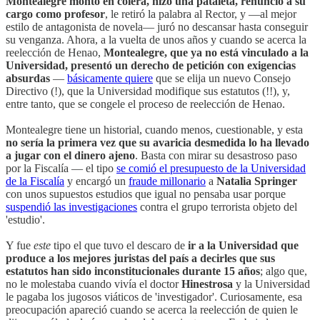
Montealegre montó en cólera, hizo una pataleta, renunció a su
cargo como profesor
, le retiró la palabra al Rector, y —al mejor
estilo de antagonista de novela— juró no descansar hasta conseguir
su venganza. Ahora, a la vuelta de unos años y cuando se acerca la
reelección de Henao,
Montealegre, que ya no está vinculado a la
Universidad, presentó un derecho de petición con exigencias
absurdas
—
básicamente quiere
que se elija un nuevo Consejo
Directivo (!), que la Universidad modifique sus estatutos (!!), y,
entre tanto, que se congele el proceso de reelección de Henao.
Montealegre tiene un historial, cuando menos, cuestionable, y esta
no sería la primera vez que su avaricia desmedida lo ha llevado
a jugar con el dinero ajeno
. Basta con mirar su desastroso paso
por la Fiscalía — el tipo
se comió el presupuesto de la Universidad
de la Fiscalía
y encargó un
fraude millonario
a
Natalia Springer
con unos supuestos estudios que igual no pensaba usar porque
suspendió las investigaciones
contra el grupo terrorista objeto del
'estudio'.
Y fue
este
tipo el que tuvo el descaro de
ir a la Universidad que
produce a los mejores juristas del país a decirles que sus
estatutos han sido inconstitucionales durante 15 años
; algo que,
no le molestaba cuando vivía el doctor
Hinestrosa
y la Universidad
le pagaba los jugosos viáticos de 'investigador'. Curiosamente, esa
preocupación apareció cuando se acerca la reelección de quien le