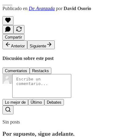
____
Publicado en
De Avanzada
por
David Osorio
Compartir
Anterior
Siguiente
Discusión sobre este post
Comentarios
Restacks
Lo mejor de
Último
Debates
Sin posts
Por supuesto, sigue adelante.