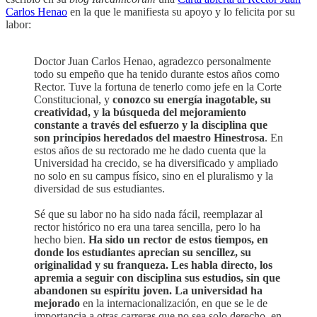
Carlos Henao
en la que le manifiesta su apoyo y lo felicita por su
labor:
Doctor Juan Carlos Henao, agradezco personalmente
todo su empeño que ha tenido durante estos años como
Rector. Tuve la fortuna de tenerlo como jefe en la Corte
Constitucional, y
conozco su energía inagotable, su
creatividad, y la búsqueda del mejoramiento
constante a través del esfuerzo y la disciplina que
son principios heredados del maestro Hinestrosa
. En
estos años de su rectorado me he dado cuenta que la
Universidad ha crecido, se ha diversificado y ampliado
no solo en su campus físico, sino en el pluralismo y la
diversidad de sus estudiantes.
Sé que su labor no ha sido nada fácil, reemplazar al
rector histórico no era una tarea sencilla, pero lo ha
hecho bien.
Ha sido un rector de estos tiempos, en
donde los estudiantes aprecian su sencillez, su
originalidad y su franqueza. Les habla directo, los
apremia a seguir con disciplina sus estudios, sin que
abandonen su espíritu joven. La universidad ha
mejorado
en la internacionalización, en que se le de
importancia a otras carreras que no sea solo derecho, en