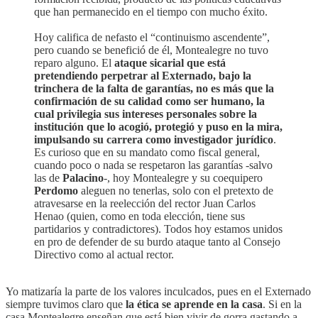
que han permanecido en el tiempo con mucho éxito.
Hoy califica de nefasto el “continuismo ascendente”,
pero cuando se benefició de él, Montealegre no tuvo
reparo alguno. El
ataque sicarial que está
pretendiendo perpetrar al Externado, bajo la
trinchera de la falta de garantías, no es más que la
confirmación de su calidad como ser humano, la
cual privilegia sus intereses personales sobre la
institución que lo acogió, protegió y puso en la mira,
impulsando su carrera como investigador jurídico
.
Es curioso que en su mandato como fiscal general,
cuando poco o nada se respetaron las garantías -salvo
las de
Palacino
-, hoy Montealegre y su coequipero
Perdomo
aleguen no tenerlas, solo con el pretexto de
atravesarse en la reelección del rector Juan Carlos
Henao (quien, como en toda elección, tiene sus
partidarios y contradictores). Todos hoy estamos unidos
en pro de defender de su burdo ataque tanto al Consejo
Directivo como al actual rector.
Yo matizaría la parte de los valores inculcados, pues en el Externado
siempre tuvimos claro que
la ética se aprende en la casa
. Si en la
casa Montealegre enseñan que está bien vivir de gorra gastando a