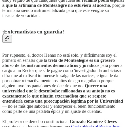
estoy seguro de que cualquiera que fuera
su reclamo podía esperar
a que la artimaña de Montealegre no estuviera al acecho
, porque
terminaría siendo instrumentalizada para que este vengue su
insaciable voracidad.
¡Externadistas en guardia!
Por supuesto, el doctor Henao no está solo, y difícilmente soy el
primero en señalar que la
treta de Montealegre es un grosero
abuso de los instrumentos democráticos y jurídicos
para poner a
cargo a un Rector que sí le pague como 'investigador' la ambiciosa
cifra que al exfiscal tolimense le salga de las narices, e igual le da
por cobrar retroactivamente los años de ego magullado porque
alguien tuvo los pantalones de decirle que no.
Querer una
universidad que le desembolse millonadas a su antojo no es
exactamente lo que ningún externadista que se respete
entendería como una preocupación legítima por la Universidad
— no es más que sabotear y entorpecer el buen funcionamiento
como parte de una pataleta épica y un ajuste de cuentas.
El profesor de derecho constitucional
Gonzalo Ramírez Cleves
escribió en su
blog Iureamicorum
una
Carta abierta al Rector Juan