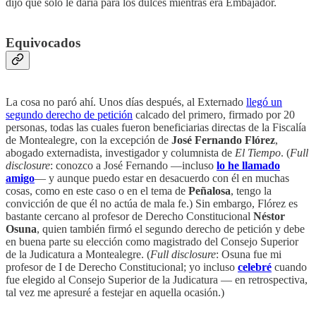
dijo que sólo le daría para los dulces mientras era Embajador.
Equivocados
La cosa no paró ahí. Unos días después, al Externado
llegó un
segundo derecho de petición
calcado del primero, firmado por 20
personas, todas las cuales fueron beneficiarias directas de la Fiscalía
de Montealegre, con la excepción de
José Fernando Flórez
,
abogado externadista, investigador y columnista de
El Tiempo
. (
Full
disclosure
: conozco a José Fernando —incluso
lo he llamado
amigo
— y aunque puedo estar en desacuerdo con él en muchas
cosas, como en este caso o en el tema de
Peñalosa
, tengo la
convicción de que él no actúa de mala fe.) Sin embargo, Flórez es
bastante cercano al profesor de Derecho Constitucional
Néstor
Osuna
, quien también firmó el segundo derecho de petición y debe
en buena parte su elección como magistrado del Consejo Superior
de la Judicatura a Montealegre. (
Full disclosure
: Osuna fue mi
profesor de I de Derecho Constitucional; yo incluso
celebré
cuando
fue elegido al Consejo Superior de la Judicatura — en retrospectiva,
tal vez me apresuré a festejar en aquella ocasión.)