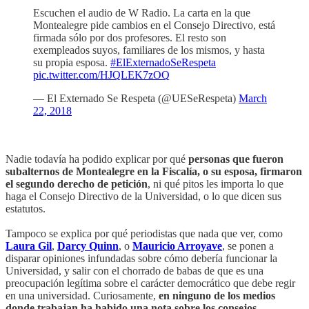
Escuchen el audio de W Radio. La carta en la que
Montealegre pide cambios en el Consejo Directivo, está
firmada sólo por dos profesores. El resto son
exempleados suyos, familiares de los mismos, y hasta
su propia esposa.
#ElExternadoSeRespeta
pic.twitter.com/HJQLEK7zOQ
— El Externado Se Respeta (@UESeRespeta)
March
22, 2018
Nadie todavía ha podido explicar por qué
personas que fueron
subalternos de Montealegre en la Fiscalía, o su esposa, firmaron
el segundo derecho de petición
, ni qué pitos les importa lo que
haga el Consejo Directivo de la Universidad, o lo que dicen sus
estatutos.
Tampoco se explica por qué periodistas que nada que ver, como
Laura Gil
,
Darcy Quinn
, o
Mauricio Arroyave
, se ponen a
disparar opiniones infundadas sobre cómo debería funcionar la
Universidad, y salir con el chorrado de babas de que es una
preocupación legítima sobre el carácter democrático que debe regir
en una universidad. Curiosamente,
en ninguno de los medios
donde trabajan ha habido una nota sobre los consejos