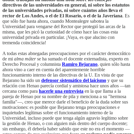
directivos de las universidades en general, ni sobre los estatutos
de las universidades privadas, ni sobre cuántos años lleva el
rector de Los Andes, o el de El Rosario, o el de la Javeriana
. Es
que sólo fue hasta ahora, cuando Montealegre sabotea la
Universidad para vengarse del Rector que protegió las arcas de la
misma, que les picó la curiosidad de cómo hace las cosas esta
universidad privada en particular. ¡Vaya, es que alucino con
tremenda coincidencia!
A todas estas abnegadas preocupaciones por el carácter democrático
de mi
alma máter
se ha sumado el docente externadista, experto en
Derecho Procesal y columnista
Ramiro Bejarano
, quien sólo hasta
ahora vino a caer en cuenta del aparentemente horrible
funcionamiento interno de las directivas de la U. En vista de que
Bejarano ha sido un
defensor sistemático del laicismo
y que su
relación con Henao parecía cordial y amistosa hace unos años —tan
cercana como para
hacerle una entrevista
en la que llama a la
pareja de Henao por su nombre de pila y menciona a su "hermosa
familia"—, creo que merece darle el beneficio de la duda sobre sus
motivaciones: es posible que Bejarano tenga preocupaciones e
inquietudes legítimas sobre el funcionamiento interno de la
Universidad, incluso puede que tenga algún agravio legítimo sobre
la gestión de Henao, o con alguien más dentro del cuerpo docente;
sin embargo, él debería haber sabido que este no era el momento —