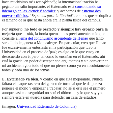
hace muchísimo más
user
-
friendly
; la internacionalización ha
pegado un salto importante, el Externado está
consolidando su
liderazgo en las 'ciencias' sociales
; y acabamos de
estrenar dos
nuevos edificios
, "
Espacios para la libertad
", con los que se duplica
el tamaño de la que hasta ahora era la planta física del campus.
Por supuesto,
no todo es perfecto y siempre hay espacio para la
mejoría
que —
ohh
, la ironía quema— es precisamente en lo que
consiste el
lema del continuismo ascendente de Henao
que tanto
sarpullido le genera a Montealegre. En particular, creo que Henao
fue excesivamente entusiasta en la participación que tuvo la
Universidad en el proceso de 'paz'; es algo en lo que estoy en
desacuerdo con él pero, tal como lo enseñan en el Externado, ahí
está la gracia: en poder discrepar con argumentos y sin convertir en
mi archienemigo a todo el que no piense como yo en absolutamente
todos y cada uno de los temas.
El
Externado va bien
, y confío en que siga mejorando. Nunca
faltará el ataque rastrero del garoso de turno al que le da pereza
ponerse el mono y empezar a trabajar; no sé si este sea el primero,
aunque casi con seguridad no será el último — y lo que soy yo,
siempre estaré en guardia para defender mi casa de estudios.
(imagen:
Universidad Externado de Colombia
)