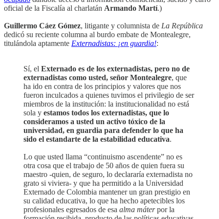
oficial de la Fiscalía al charlatán
Armando Martí
.)
Guillermo Cáez Gómez
, litigante y columnista de
La República
dedicó su reciente columna al burdo embate de Montealegre,
titulándola aptamente
Externadistas: ¡en guardia!
:
Sí, el
Externado es de los externadistas, pero no de
externadistas como usted, señor Montealegre
, que
ha ido en contra de los principios y valores que nos
fueron inculcados a quienes tuvimos el privilegio de ser
miembros de la institución: la institucionalidad no está
sola y
estamos todos los externadistas, que lo
consideramos a usted un activo tóxico de la
universidad, en guardia para defender lo que ha
sido el estandarte de la estabilidad educativa
.
Lo que usted llama “continuismo ascendente” no es
otra cosa que el trabajo de 50 años de quien fuera su
maestro -quien, de seguro, lo declararía externadista no
grato si viviera- y que ha permitido a la Universidad
Externado de Colombia mantener un gran prestigio en
su calidad educativa, lo que ha hecho apetecibles los
profesionales egresados de esa
alma máter
por la
formación recibida, producto de las políticas educativas