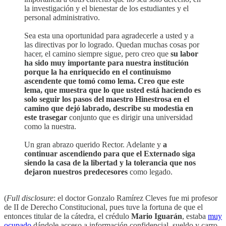
la investigación y el bienestar de los estudiantes y el
personal administrativo.
Sea esta una oportunidad para agradecerle a usted y a
las directivas por lo logrado. Quedan muchas cosas por
hacer, el camino siempre sigue, pero creo que
su labor
ha sido muy importante para nuestra institución
porque la ha enriquecido en el continuismo
ascendente que tomó como lema. Creo que este
lema, que muestra que lo que usted está haciendo es
solo seguir los pasos del maestro Hinestrosa en el
camino que dejó labrado, describe su modestia en
este trasegar
conjunto que es dirigir una universidad
como la nuestra.
Un gran abrazo querido Rector. Adelante y
a
continuar ascendiendo para que el Externado siga
siendo la casa de la libertad y la tolerancia que nos
dejaron nuestros predecesores
como legado.
(
Full disclosure
: el doctor Gonzalo Ramírez Cleves fue mi profesor
de II de Derecho Constitucional, pues tuve la fortuna de que el
entonces titular de la cátedra, el crédulo
Mario Iguarán
, estaba
muy
ocupado
dándole acceso a información confidencial, sueldo y carro