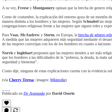
A su vez,
Freese
y
Montgomery
opinan que la brecha de genero rel
Como de costumbre, la explicación del entorno goza de un montón d
manera distinta a los hombres y las mujeres. Según
Schnabel
las muje
congregaciones religiosas frente a las mujeres que siguen roles y expe
Para
Voas
,
McAndrew
y
Storm
, en Europa, la
brecha de género rel
A medida que las mujeres adquieren más seguridad mediante el desarro
de las mujeres converjan con los de los hombres en cuanto a laicismo 
Norris
e
Inglehart
proponen que las mujeres tienden a ser más religi
que los hombres a las dificultades de la "pobreza, la deuda, la mala sal
seguridad y bienestar".
Como dije, ninguna de estas explicaciones cuenta con la evidencia suf
(vía
Cherry Teresa
| imagen:
Wikipedia
)
____
Publicado en
De Avanzada
por
David Osorio