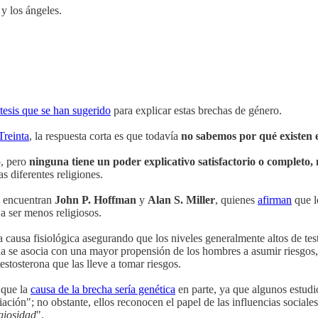
 y los ángeles.
tesis que se han sugerido
para explicar estas brechas de género.
Treinta
, la respuesta corta es que todavía
no sabemos por qué existen 
o, pero
ninguna tiene un poder explicativo satisfactorio o completo, 
s diferentes religiones.
e encuentran
John P. Hoffman
y
Alan S. Miller
, quienes
afirman
que l
 a ser menos religiosos.
 causa fisiológica asegurando que los niveles generalmente altos de te
ona se asocia con una mayor propensión de los hombres a asumir riesgos
estosterona que las lleve a tomar riesgos.
que la
causa de la brecha sería genética
en parte, ya que algunos estudio
ación"; no obstante, ellos reconocen el papel de las influencias sociales
igiosidad
".