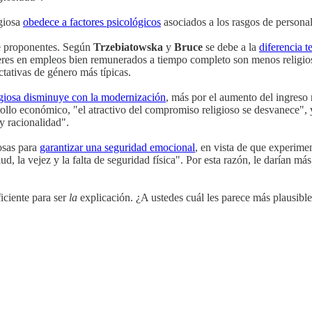
igiosa
obedece a factores psicológicos
asociados a los rasgos de persona
e proponentes. Según
Trzebiatowska
y
Bruce
se debe a la
diferencia 
res en empleos bien remunerados a tiempo completo son menos religi
ctativas de género más típicas.
igiosa disminuye con la modernización
, más por el aumento del ingreso
llo económico, "el atractivo del compromiso religioso se desvanece", 
y racionalidad".
osas para
garantizar una seguridad emocional
, en vista de que experime
ud, la vejez y la falta de seguridad física". Por esta razón, le darían m
iciente para ser
la
explicación. ¿A ustedes cuál les parece más plausibl