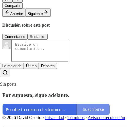
Compartir
Anterior
Siguiente
Discusión sobre este post
Comentarios
Restacks
Lo mejor de
Último
Debates
Sin posts
Por supuesto, sigue adelante.
Suscribirse
© 2026 David Osorio
·
Privacidad
∙
Términos
∙
Aviso de recolección