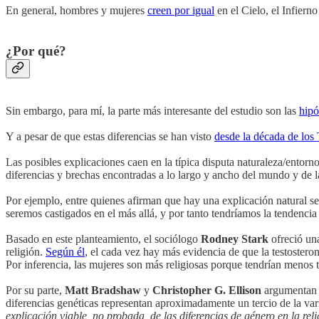
En general, hombres y mujeres
creen por igual
en el Cielo, el Infierno
¿Por qué?
Sin embargo, para mí, la parte más interesante del estudio son las
hipó
Y a pesar de que estas diferencias se han visto
desde la década de los 
Las posibles explicaciones caen en la típica disputa naturaleza/entorn
diferencias y brechas encontradas a lo largo y ancho del mundo y de la
Por ejemplo, entre quienes afirman que hay una explicación natural s
seremos castigados en el más allá, y por tanto tendríamos la tendencia
Basado en este planteamiento, el sociólogo
Rodney Stark
ofreció una
religión.
Según él
, el cada vez hay más evidencia de que la testoster
Por inferencia, las mujeres son más religiosas porque tendrían menos t
Por su parte,
Matt Bradshaw
y
Christopher G. Ellison
argumentan 
diferencias genéticas representan aproximadamente un tercio de la vari
explicación viable, no probada, de las diferencias de género en la rel