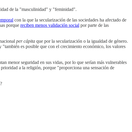
lidad de la "masculinidad" y "feminidad".
temporal
con la que la secularización de las sociedades ha afectado de
osas porque
reciben menos validación social
por parte de las
 nacional
per cápita
que por la secularización o la igualdad de género.
y "también es posible que con el crecimiento económico, los valores
ntan menor seguridad en sus vidas, por lo que serían más vulnerables
ás prioridad a la religión, porque "proporciona una sensación de
e?