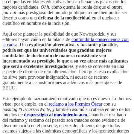
en el que las entidades educativas buscan llenar sus plazas con los
mejores candidatos.
Ohh
, cómo quema la ironía de que el otrora
journal
más prestigioso del mundo publique lo que bien podría ser
descrito como una
defensa de la mediocridad
en el quehacer
científico en nombre de la inclusión.
Aquí cabe plantear la posibilidad de que Nowogrodzki y sus
editores hayan caído en la falacia de
confundir la consecuencia con
la causa
. Una
explicación alternativa, y bastante plausible,
podría ser que las universidades que gradúan mejores
candidatos de doctorado de manera consistente ven
incrementado su prestigio, lo que a su vez atrae más aplicantes
que serán excelentes investigadores
, y esto se convierte en una
especie de circuito de retroalimentación. Pero pues esta explicación
no sirve para provocar indignación, ni acusar de racismo
gratuitamente a las instituciones académicas más prestigiosas de
EEUU.
Este ejemplo de razonamiento motivado que no es nuevo. Lo hemos
visto, por ejemplo, en el
reclamo a los Premios Óscar
con su
hashtag #OscarsSoWhite
, y también asomó su cabeza en uno de los
intentos de
desprestigio al movimiento ateo
, cuando el resultado
del racismo y sexismo del pasado son tratados como evidencia de
discriminación en el presente, en vez de... bueno, de que todos
estamos sujetos a las dinámicas demográficas y los acontecimientos