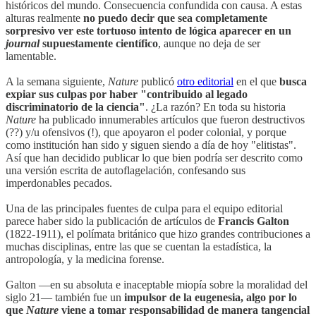
históricos del mundo. Consecuencia confundida con causa. A estas
alturas realmente
no puedo decir que sea completamente
sorpresivo ver este tortuoso intento de lógica aparecer en un
journal
supuestamente científico
, aunque no deja de ser
lamentable.
A la semana siguiente,
Nature
publicó
otro editorial
en el que
busca
expiar sus culpas por haber "contribuido al legado
discriminatorio de la ciencia"
. ¿La razón? En toda su historia
Nature
ha publicado innumerables artículos que fueron destructivos
(??) y/u ofensivos (!), que apoyaron el poder colonial, y porque
como institución han sido y siguen siendo a día de hoy "elitistas".
Así que han decidido publicar lo que bien podría ser descrito como
una versión escrita de autoflagelación, confesando sus
imperdonables pecados.
Una de las principales fuentes de culpa para el equipo editorial
parece haber sido la publicación de artículos de
Francis Galton
(1822-1911), el polímata británico que hizo grandes contribuciones a
muchas disciplinas, entre las que se cuentan la estadística, la
antropología, y la medicina forense.
Galton —en su absoluta e inaceptable miopía sobre la moralidad del
siglo 21— también fue un
impulsor de la eugenesia, algo por lo
que
Nature
viene a tomar responsabilidad de manera tangencial