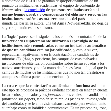
a doctorado de EEUU se gradúan desproporionalmente de un
puñado de instituciones académicas, el equipo de contenido de
Nature
saltó a
la conclusión
de que
estos resultados serían al
mismo tiempo prueba y consecuencia del elitismo y sesgo en las
instituciones académicas más reconocidas del país
— como
guinda del pastel, la autora, una tal
Anna Nowogrodzki
, no deja de
sugerir que todo esto es racismo.
La 'lógica' parece ser la siguiente: los comités de contratación de las
universidades supuestamente utilizarían el prestigio de las
instituciones más renombradas como un indicador automático
de que un candidato está mejor calificado
, y esto, a su vez,
repercutiría negativamente en la contratación de candidatos de
minorías (?). (
Ahh
, y por cierto, los campus de esas malvadas
instituciones de élite fueron construidos sobre tierras robadas a los
nativos americanos, y con la mano de obra esclava... al igual que los
campus de muchas de las instituciones que no son tan prestigiosas,
aunque esta última parte no la mencionan.)
La cosa es que la
contratación académica no funciona así
— en
este tipo de procesos la práctica estándar consiste en tener en cuenta
los artículos publicados y los
journals
en los cuales un candidato ha
publicado sus
papers
, también se miran los planes de investigación
del candidato, y se le entrevista exhaustivamente para evaluar tanto
su trabajo como su habilidad comunicativa. Es un proceso riguroso,