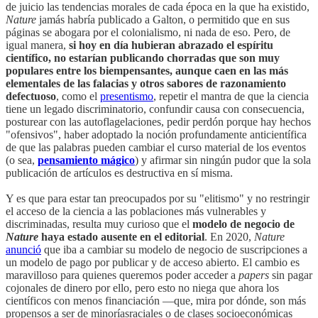
de juicio las tendencias morales de cada época en la que ha existido,
Nature
jamás habría publicado a Galton, o permitido que en sus
páginas se abogara por el colonialismo, ni nada de eso. Pero, de
igual manera,
si hoy en día hubieran abrazado el espíritu
científico, no estarían publicando chorradas que son muy
populares entre los biempensantes, aunque caen en las más
elementales de las falacias y otros sabores de razonamiento
defectuoso
, como el
presentismo
, repetir el mantra de que la ciencia
tiene un legado discriminatorio, confundir causa con consecuencia,
posturear con las autoflagelaciones, pedir perdón porque hay hechos
"ofensivos", haber adoptado la noción profundamente anticientífica
de que las palabras pueden cambiar el curso material de los eventos
(o sea,
pensamiento mágico
) y afirmar sin ningún pudor que la sola
publicación de artículos es destructiva en sí misma.
Y es que para estar tan preocupados por su "elitismo" y no restringir
el acceso de la ciencia a las poblaciones más vulnerables y
discriminadas, resulta muy curioso que el
modelo de negocio de
Nature
haya estado ausente en el editorial
. En 2020,
Nature
anunció
que iba a cambiar su modelo de negocio de suscripciones a
un modelo de pago por publicar y de acceso abierto. El cambio es
maravilloso para quienes queremos poder acceder a
papers
sin pagar
cojonales de dinero por ello, pero esto no niega que ahora los
científicos con menos financiación —que, mira por dónde, son más
propensos a ser de minoríasraciales o de clases socioeconómicas