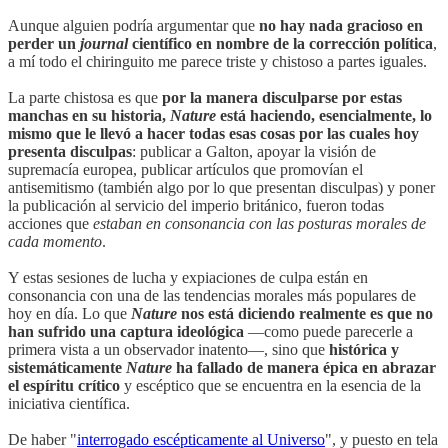
Aunque alguien podría argumentar que
no hay nada gracioso en
perder un
journal
científico en nombre de la corrección política
,
a mí todo el chiringuito me parece triste y chistoso a partes iguales.
La parte chistosa es que
por la manera disculparse por estas
manchas en su historia,
Nature
está haciendo, esencialmente, lo
mismo que le llevó a hacer todas esas cosas por las cuales hoy
presenta disculpas
: publicar a Galton, apoyar la visión de
supremacía europea, publicar artículos que promovían el
antisemitismo (también algo por lo que presentan disculpas) y poner
la publicación al servicio del imperio británico, fueron todas
acciones que
estaban en consonancia con las posturas morales de
cada momento
.
Y estas sesiones de lucha y expiaciones de culpa están en
consonancia con una de las tendencias morales más populares de
hoy en día. Lo que
Nature
nos está diciendo realmente es que no
han sufrido una captura ideológica
—como puede parecerle a
primera vista a un observador inatento—, sino que
histórica y
sistemáticamente
Nature
ha fallado de manera épica en abrazar
el espíritu crítico
y escéptico que se encuentra en la esencia de la
iniciativa científica.
De haber "
interrogado escépticamente al Universo
", y puesto en tela