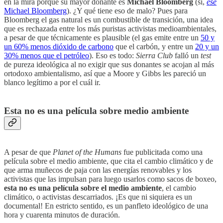
en la mira porque su mayor donante es
Michael Bloomberg
(sí,
ese
Michael Bloomberg
). ¿Y qué tiene eso de malo? Pues para
Bloomberg el gas natural es un combustible de transición, una idea
que es rechazada entre los más puristas activistas medioambientales,
a pesar de que técnicamente es plausible (el gas emite entre un
50 y
un 60% menos dióxido de carbono
que el carbón, y entre un
20 y un
30% menos que el petróleo
). Eso es todo:
Sierra Club
falló un
test
de pureza ideológica al no exigir que sus donantes se acojan al más
ortodoxo ambientalismo, así que a Moore y Gibbs les pareció un
blanco legítimo a por el cuál ir.
Esta no es una película sobre medio ambiente
A pesar de que
Planet of the Humans
fue publicitada como una
película sobre el medio ambiente, que cita el cambio climático y de
que arma muñecos de paja con las energías renovables y los
activistas que las impulsan para luego usarlos como sacos de boxeo,
esta no es una película sobre el medio ambiente
, el cambio
climático, o activistas descarriados. ¡Es que ni siquiera es un
documental! En estricto sentido, es un panfleto ideológico de una
hora y cuarenta minutos de duración.