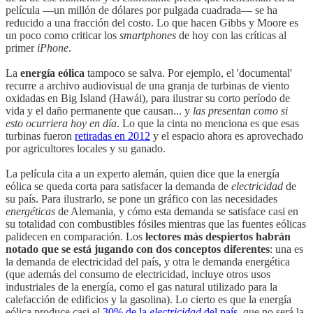
película —un millón de dólares por pulgada cuadrada— se ha
reducido a una fracción del costo. Lo que hacen Gibbs y Moore es
un poco como criticar los
smartphones
de hoy con las críticas al
primer
iPhone
.
La
energía eólica
tampoco se salva. Por ejemplo, el 'documental'
recurre a archivo audiovisual de una granja de turbinas de viento
oxidadas en Big Island (Hawái), para ilustrar su corto período de
vida y el daño permanente que causan... y
las presentan como si
esto ocurriera hoy en día
. Lo que la cinta no menciona es que esas
turbinas fueron
retiradas en 2012
y el espacio ahora es aprovechado
por agricultores locales y su ganado.
La película cita a un experto alemán, quien dice que la energía
eólica se queda corta para satisfacer la demanda de
electricidad
de
su país. Para ilustrarlo, se pone un gráfico con las necesidades
energéticas
de Alemania, y cómo esta demanda se satisface casi en
su totalidad con combustibles fósiles mientras que las fuentes eólicas
palidecen en comparación. Los
lectores más despiertos habrán
notado que se está jugando con dos conceptos diferentes
: una es
la demanda de electricidad del país, y otra le demanda energética
(que además del consumo de electricidad, incluye otros usos
industriales de la energía, como el gas natural utilizado para la
calefacción de edificios y la gasolina). Lo cierto es que la energía
eólica produce casi el
30% de la
electricidad
del país
, que no será la