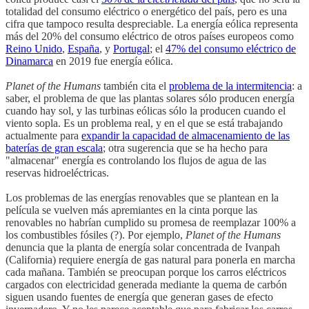
totalidad del consumo eléctrico o energético del país, pero es una
cifra que tampoco resulta despreciable. La energía eólica representa
más del 20% del consumo eléctrico de otros países europeos como
Reino Unido
,
España
, y
Portugal
; el
47% del consumo eléctrico de
Dinamarca
en 2019 fue energía eólica.
Planet of the Humans
también cita el
problema de la intermitencia
: a
saber, el problema de que las plantas solares sólo producen energía
cuando hay sol, y las turbinas eólicas sólo la producen cuando el
viento sopla. Es un problema real, y en el que se está trabajando
actualmente para
expandir la capacidad de almacenamiento de las
baterías de gran escala
; otra sugerencia que se ha hecho para
"almacenar" energía es controlando los flujos de agua de las
reservas hidroeléctricas.
Los problemas de las energías renovables que se plantean en la
película se vuelven más apremiantes en la cinta porque las
renovables no habrían cumplido su promesa de reemplazar 100% a
los combustibles fósiles (?). Por ejemplo,
Planet of the Humans
denuncia que la planta de energía solar concentrada de Ivanpah
(California) requiere energía de gas natural para ponerla en marcha
cada mañana. También se preocupan porque los carros eléctricos
cargados con electricidad generada mediante la quema de carbón
siguen usando fuentes de energía que generan gases de efecto