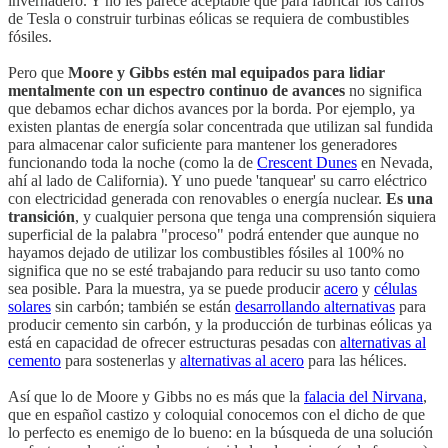
invernadero. Y no les parece aceptable que para fabricar los carros
de Tesla o construir turbinas eólicas se requiera de combustibles
fósiles.
Pero que
Moore y Gibbs estén mal equipados para lidiar
mentalmente con un espectro continuo de avances
no significa
que debamos echar dichos avances por la borda. Por ejemplo, ya
existen plantas de energía solar concentrada que utilizan sal fundida
para almacenar calor suficiente para mantener los generadores
funcionando toda la noche (como la de
Crescent Dunes
en Nevada,
ahí al lado de California). Y uno puede 'tanquear' su carro eléctrico
con electricidad generada con renovables o energía nuclear.
Es una
transición
, y cualquier persona que tenga una comprensión siquiera
superficial de la palabra "proceso" podrá entender que aunque no
hayamos dejado de utilizar los combustibles fósiles al 100% no
significa que no se esté trabajando para reducir su uso tanto como
sea posible. Para la muestra, ya se puede producir
acero
y
células
solares
sin carbón; también se están
desarrollando alternativas
para
producir cemento sin carbón, y la producción de turbinas eólicas ya
está en capacidad de ofrecer estructuras pesadas con
alternativas al
cemento
para sostenerlas y
alternativas al acero
para las hélices.
Así que lo de Moore y Gibbs no es más que la
falacia del Nirvana
,
que en español castizo y coloquial conocemos con el dicho de que
lo perfecto es enemigo de lo bueno: en la búsqueda de una solución