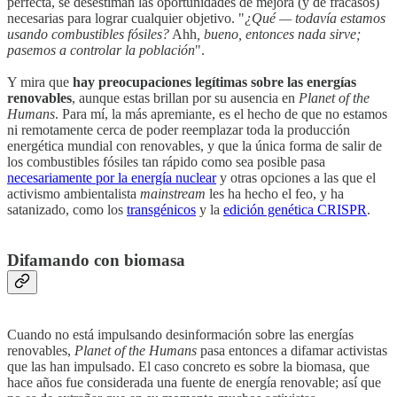
perfecta, se desestiman las oportunidades de mejora (y de fracasos)
necesarias para lograr cualquier objetivo. "
¿Qué — todavía estamos
usando combustibles fósiles?
Ahh
, bueno, entonces nada sirve;
pasemos a controlar la población
".
Y mira que
hay preocupaciones legítimas sobre las energías
renovables
, aunque estas brillan por su ausencia en
Planet of the
Humans
. Para mí, la más apremiante, es el hecho de que no estamos
ni remotamente cerca de poder reemplazar toda la producción
energética mundial con renovables, y que la única forma de salir de
los combustibles fósiles tan rápido como sea posible pasa
necesariamente por la energía nuclear
y otras opciones a las que el
activismo ambientalista
mainstream
les ha hecho el feo, y ha
satanizado, como los
transgénicos
y la
edición genética CRISPR
.
Difamando con biomasa
Cuando no está impulsando desinformación sobre las energías
renovables,
Planet of the Humans
pasa entonces a difamar activistas
que las han impulsado. El caso concreto es sobre la biomasa, que
hace años fue considerada una fuente de energía renovable; así que