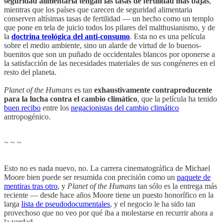
seguridad alimentaria tengan las tasas de fertilidad más bajas
,
mientras que los países que carecen de seguridad alimentaria
conserven altísimas tasas de fertilidad — un hecho como un templo
que pone en tela de juicio todos los pilares del malthusianismo, y de
la
doctrina teológica del anti-consumo
. Esta no es una película
sobre el medio ambiente, sino un alarde de virtud de lo buenos-
buenitos que son un puñado de occidentales blancos por oponerse a
la satisfacción de las necesidades materiales de sus congéneres en el
resto del planeta.
Planet of the Humans
es tan
exhaustivamente contraproducente
para la lucha contra el cambio climático
, que la película ha tenido
buen recibo
entre los
negacionistas del cambio climático
antropogénico.
~ ~ ~
Esto no es nada nuevo, no. La carrera cinematográfica de Michael
Moore bien puede ser resumida con precisión como un
paquete de
mentiras tras otro
, y
Planet of the Humans
tan sólo es la entrega más
reciente — desde hace años Moore tiene un puesto honorífico en la
larga
lista de pseudodocumentales
, y el negocio le ha sido tan
provechoso que no veo por qué iba a molestarse en recurrir ahora a
la verdad.