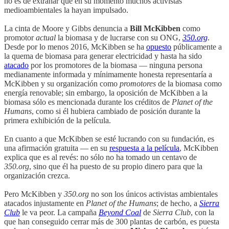
no es de extrañar que en su momento muchos activistas
medioambientales la hayan impulsado.
La cinta de Moore y Gibbs denuncia a
Bill McKibben
como
promotor
actual
la biomasa y de lucrarse con su ONG,
350.org
.
Desde por lo menos 2016, McKibben se ha
opuesto
públicamente a
la quema de biomasa para generar electricidad y hasta ha sido
atacado
por los promotores de la biomasa — ninguna persona
medianamente informada y mínimamente honesta representaría a
McKibben y su organización como
promotores
de la biomasa como
energía renovable; sin embargo, la oposición de McKibben a la
biomasa sólo es mencionada durante los créditos de
Planet of the
Humans
, como si él hubiera cambiado de posición durante la
primera exhibición de la película.
En cuanto a que McKibben se esté lucrando con su fundación, es
una afirmación gratuita — en su
respuesta a la película
, McKibben
explica que es al revés: no sólo no ha tomado un centavo de
350.org
, sino que él ha puesto de su propio dinero para que la
organización crezca.
Pero McKibben y
350.org
no son los únicos activistas ambientales
atacados injustamente en
Planet of the Humans
; de hecho, a
Sierra
Club
le va peor. La campaña
Beyond Coal
de
Sierra Club
, con la
que han conseguido cerrar más de 300 plantas de carbón, es puesta