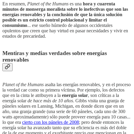
En resumen,
Planet of the Humans
es una
hora y cuarenta
minutos de monserga moralista sobre lo inefectivas que son las
energías renovables y la conclusión de que la única solución
posible es un estricto control poblacional y limitar el
consumismo
... ese sueño húmedo de algunos occidentales
opulentos que creen que hay virtud en pasar necesidades y vivir en
estados de precariedad.
Mentiras y medias verdades sobre energías
renovables
Planet of the Humans
asalta las energías renovables, y en el proceso
la verdad cae como su primera víctima. Por ejemplo, los defectos
que en la cinta le atribuyen a la
energía solar
, son críticas a la
energía solar
de hace más de 10 años
. Gibbs visita una granja de
páneles solares en Lansing, Michigan, en donde dicen que en un
año, una granja grande (una serie de 60 páneles, cada uno de 300
watts aproximadamente) sólo puede proveer energía para 10 casas...
lo que era
cierto con los páneles de 2008
; pero desde entonces la
energía solar ha avanzado tanto que su eficiencia es más del doble
de la de ese momento y el exorbitante precio que mencionan en la