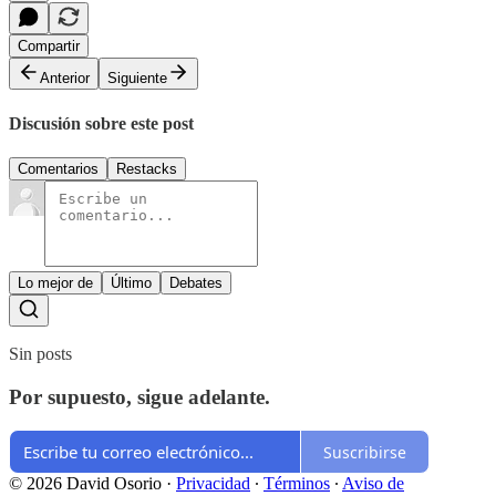
Compartir
Anterior
Siguiente
Discusión sobre este post
Comentarios
Restacks
Lo mejor de
Último
Debates
Sin posts
Por supuesto, sigue adelante.
Suscribirse
© 2026 David Osorio
·
Privacidad
∙
Términos
∙
Aviso de