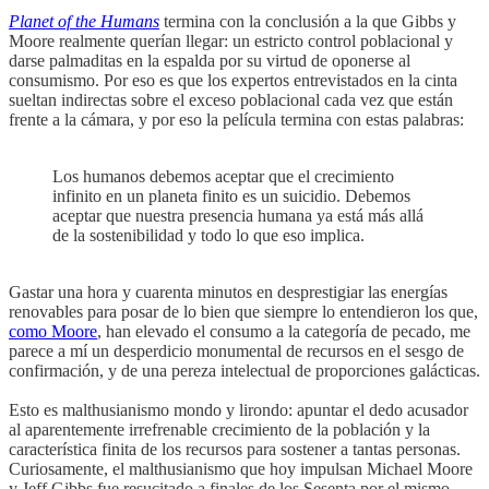
Planet of the Humans
termina con la conclusión a la que Gibbs y
Moore realmente querían llegar: un estricto control poblacional y
darse palmaditas en la espalda por su virtud de oponerse al
consumismo. Por eso es que los expertos entrevistados en la cinta
sueltan indirectas sobre el exceso poblacional cada vez que están
frente a la cámara, y por eso la película termina con estas palabras:
Los humanos debemos aceptar que el crecimiento
infinito en un planeta finito es un suicidio. Debemos
aceptar que nuestra presencia humana ya está más allá
de la sostenibilidad y todo lo que eso implica.
Gastar una hora y cuarenta minutos en desprestigiar las energías
renovables para posar de lo bien que siempre lo entendieron los que,
como Moore
, han elevado el consumo a la categoría de pecado, me
parece a mí un desperdicio monumental de recursos en el sesgo de
confirmación, y de una pereza intelectual de proporciones galácticas.
Esto es malthusianismo mondo y lirondo: apuntar el dedo acusador
al aparentemente irrefrenable crecimiento de la población y la
característica finita de los recursos para sostener a tantas personas.
Curiosamente, el malthusianismo que hoy impulsan Michael Moore
y Jeff Gibbs fue resucitado a finales de los Sesenta por el mismo