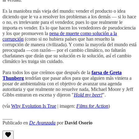
Es la maniobra más vieja del mundo: vender el producto o idea
diciendo que le va a resolver los problemas a los demás — si lo hace
o no, es irrelevante para el vendedor, pues lo que realmente le
importa es vender. Es lo que hacen los vendedores de pseudociencia
y los que promueven la
pena de muerte como solución a la
corrupción
(como si no hubiera países que han resuelto la
corrupción de manera civilizada). Y como la mayoría del mundo está
preocupada —con razón— por el cambio climático, no faltarán
charlatanes que dirán que su solución es
la
solución, así el cambio
climático les traiga sin cuidado.
Para todos los que creímos que después de la
farsa de Greta
Thunberg
tendrían que pasar años para que alguien más viniera a
posar de ambientalista con el objetivo de avanzar una agenda
autoritaria y que realmente no resuelve nada, Michael Moore y Jeff
Gibbs entraron en escena y dijeron "
Hold my beer!
".
(vía
Why Evolution Is True
| imagen:
Films for Action
)
____
Publicado en
De Avanzada
por
David Osorio