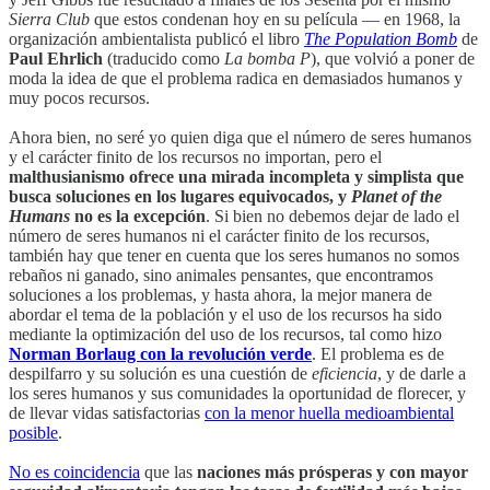
Sierra Club
que estos condenan hoy en su película — en 1968, la
organización ambientalista publicó el libro
The Population Bomb
de
Paul Ehrlich
(traducido como
La bomba P
), que volvió a poner de
moda la idea de que el problema radica en demasiados humanos y
muy pocos recursos.
Ahora bien, no seré yo quien diga que el número de seres humanos
y el carácter finito de los recursos no importan, pero el
malthusianismo ofrece una mirada incompleta y simplista que
busca soluciones en los lugares equivocados, y
Planet of the
Humans
no es la excepción
. Si bien no debemos dejar de lado el
número de seres humanos ni el carácter finito de los recursos,
también hay que tener en cuenta que los seres humanos no somos
rebaños ni ganado, sino animales pensantes, que encontramos
soluciones a los problemas, y hasta ahora, la mejor manera de
abordar el tema de la población y el uso de los recursos ha sido
mediante la optimización del uso de los recursos, tal como hizo
Norman Borlaug con la revolución verde
. El problema es de
despilfarro y su solución es una cuestión de
eficiencia
, y de darle a
los seres humanos y sus comunidades la oportunidad de florecer, y
de llevar vidas satisfactorias
con la menor huella medioambiental
posible
.
No es coincidencia
que las
naciones más prósperas y con mayor