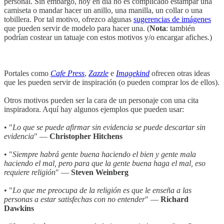
personal. Sin embargo, hoy en día no es complicado estampar una
camiseta o mandar hacer un anillo, una manilla, un collar o una
tobillera. Por tal motivo, ofrezco algunas
sugerencias de imágenes
que pueden servir de modelo para hacer una. (
Nota
: también
podrían costear un tatuaje con estos motivos y/o encargar afiches.)
Portales como
Cafe Press
,
Zazzle
e
Imagekind
ofrecen otras ideas
que les pueden servir de inspiración (o pueden comprar los de ellos).
Otros motivos pueden ser la cara de un personaje con una cita
inspiradora. Aquí hay algunos ejemplos que pueden usar:
• "
Lo que se puede afirmar sin evidencia se puede descartar sin
evidencia
" —
Christopher Hitchens
• "
Siempre habrá gente buena haciendo el bien y gente mala
haciendo el mal, pero para que la gente buena haga el mal, eso
requiere religión
" —
Steven Weinberg
• "
Lo que me preocupa de la religión es que le enseña a las
personas a estar satisfechas con no entender
" —
Richard
Dawkins