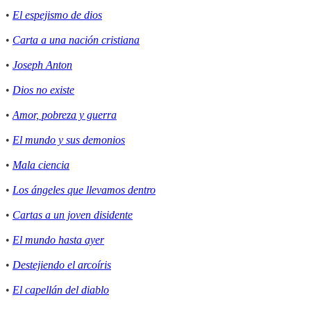
•
El espejismo de dios
•
Carta a una nación cristiana
•
Joseph Anton
•
Dios no existe
•
Amor, pobreza y guerra
•
El mundo y sus demonios
•
Mala ciencia
•
Los ángeles que llevamos dentro
•
Cartas a un joven disidente
•
El mundo hasta ayer
•
Destejiendo el arcoíris
•
El capellán del diablo