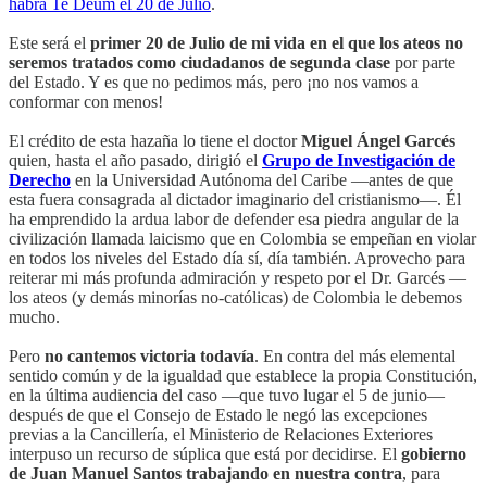
habrá Te Deum el 20 de Julio
.
Este será el
primer 20 de Julio de mi vida en el que los ateos no
seremos tratados como ciudadanos de segunda clase
por parte
del Estado. Y es que no pedimos más, pero ¡no nos vamos a
conformar con menos!
El crédito de esta hazaña lo tiene el doctor
Miguel Ángel Garcés
quien, hasta el año pasado, dirigió el
Grupo de Investigación de
Derecho
en la Universidad Autónoma del Caribe —antes de que
esta fuera consagrada al dictador imaginario del cristianismo—. Él
ha emprendido la ardua labor de defender esa piedra angular de la
civilización llamada laicismo que en Colombia se empeñan en violar
en todos los niveles del Estado día sí, día también. Aprovecho para
reiterar mi más profunda admiración y respeto por el Dr. Garcés —
los ateos (y demás minorías no-católicas) de Colombia le debemos
mucho.
Pero
no cantemos victoria todavía
. En contra del más elemental
sentido común y de la igualdad que establece la propia Constitución,
en la última audiencia del caso —que tuvo lugar el 5 de junio—
después de que el Consejo de Estado le negó las excepciones
previas a la Cancillería, el Ministerio de Relaciones Exteriores
interpuso un recurso de súplica que está por decidirse. El
gobierno
de Juan Manuel Santos trabajando en nuestra contra
, para