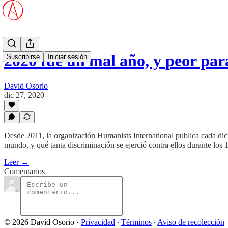
2020 fue un mal año, y peor para
Suscribirse
Iniciar sesión
David Osorio
dic 27, 2020
Desde 2011, la organización Humanists International publica cada dicie
mundo, y qué tanta discriminación se ejerció contra ellos durante los 
Leer →
Comentarios
© 2026 David Osorio
·
Privacidad
∙
Términos
∙
Aviso de recolección