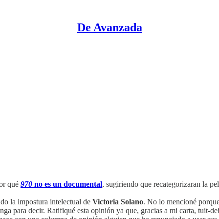
De Avanzada
por qué
970
no es un documental
, sugiriendo que recategorizaran la p
o la impostura intelectual de
Victoria Solano
. No lo mencioné porque 
enga para decir. Ratifiqué esta opinión ya que, gracias a mi carta, tuit-d