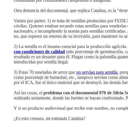
consumidas por comunidades campesinas o indígenas.
Otra denuncia del documental, que replica Catalina, es la “dest
Vamos por partes: 1) se trata de semillas producidas por FED
criollas. Quienes estaban secando estas semillas para venderlas
nacionales, e incumpliendo la norma para semillas certificadas.
no, que esperen un retorno de su inversión, para mantener su ac
2) La semilla es el insumo esencial para la producción agrícola
con condiciones de calidad
(alto porcentaje de germinación, ca
resultado es un desastre para él. Plagas como la palomilla gua
introducidas por semilla ilegal.
3) Estas 70 toneladas de arroz que
no servían para semilla
, por
como porcentaje de humedad, etc., tampoco servían como alimen
por el ICA, fue el único material que se destruyó, las demás fu
Así las cosas, el
problema con el documental 970 de Silvia S
realizado seriamente, donde las fuentes se hayan confrontado. Pa
Y si un producto audiovisual que recibe este nombre, no cumple
¿Es esto censura, mi estimada Catalina?