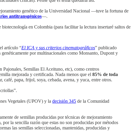
cultades críticas). Pensé que el tema quedaría así.
joramiento genético de la Universidad Nacional —tuve la fortuna de
ios antitransgénicos
—.
 biotecnología en Colombia (para facilitar la lectura insertaré saltos de
l artículo “
El ICA y sus criterios cinematográficos
” publicado
ñadas genéticamente por multinacionales como Monsanto, Dupont y
n Pajonales, Semillas El Aceituno, etc), como centros
a mejorada y certificada. Nada menos que el
85% de toda
 café, papa, frijol, soya, cebada, avena, y yuca, entre otros.
criollas”.
iones Vegetales (UPOV) y la
decisión 345
de la Comunidad
amente de semillas producidas por técnicas de mejoramiento
a
, por la sencilla razón que estas no son producidas por métodos
normas las semillas seleccionadas, mantenidas, producidas y