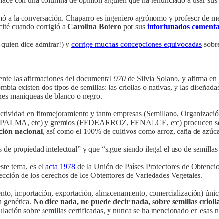
ace con una columna de opinión alguien que ha renunciado a usar sus fa
ó a la conversación. Chaparro es ingeniero agrónomo y profesor de me
 cité cuando corrigió a
Carolina Botero
por sus
infortunados comentar
 quien dice admirar!) y
corrige muchas concepciones equivocadas
sobre
ente las afirmaciones del documental
970
de Silvia Solano, y afirma en e
mbia existen dos tipos de semillas: las criollas o nativas, y las dise
ones maniqueas de blanco o negro.
 actividad en fitomejoramiento y tanto empresas (Semillano, Organizació
ALMA, etc) y gremios (FEDEARROZ, FENALCE, etc) producen semill
ción nacional
, así como el 100% de cultivos como arroz, caña de azúcar,
e propiedad intelectual” y que “sigue siendo ilegal el uso de semillas 
este tema, es el
acta 1978
de la Unión de Países Protectores de Obtenc
ión de los derechos de los Obtentores de Variedades Vegetales.
nto, importación, exportación, almacenamiento, comercialización) únic
n genética.
No dice nada, no puede decir nada, sobre semillas crioll
ulación sobre semillas certificadas, y nunca se ha mencionado en esas 