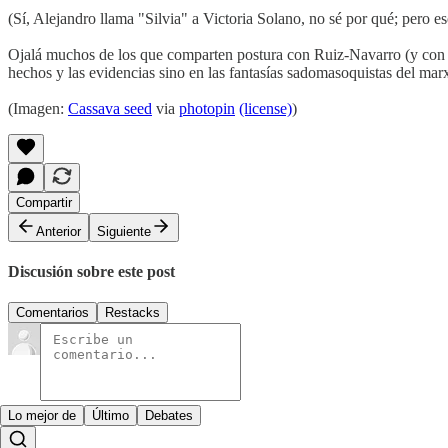
(Sí, Alejandro llama "Silvia" a Victoria Solano, no sé por qué; pero es
Ojalá muchos de los que comparten postura con Ruiz-Navarro (y con So
hechos y las evidencias sino en las fantasías sadomasoquistas del marx
(Imagen:
Cassava seed
via
photopin
(license)
)
Compartir
Anterior
Siguiente
Discusión sobre este post
Comentarios
Restacks
Lo mejor de
Último
Debates