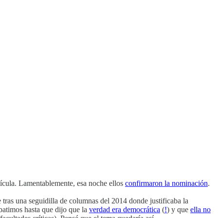
elícula. Lamentablemente, esa noche ellos
confirmaron la nominación
.
tras una seguidilla de columnas del 2014 donde justificaba la
ebatimos hasta que dijo que la
verdad era democrática
(
!
) y que
ella no