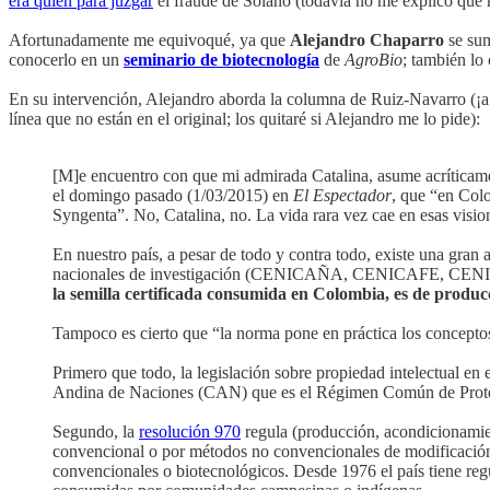
era quién para juzgar
el fraude de Solano (todavía no me explico qué h
Afortunadamente me equivoqué, ya que
Alejandro Chaparro
se sum
conocerlo en un
seminario de biotecnología
de
AgroBio
; también lo
En su intervención, Alejandro aborda la columna de Ruiz-Navarro (¡a
línea que no están en el original; los quitaré si Alejandro me lo pide):
[M]e encuentro con que mi admirada Catalina, asume acríticam
el domingo pasado (1/03/2015) en
El Espectador
, que “en Colo
Syngenta”. No, Catalina, no. La vida rara vez cae en esas visi
En nuestro país, a pesar de todo y contra todo, existe una gran
nacionales de investigación (CENICAÑA, CENICAFE, CENIP
la semilla certificada consumida en Colombia, es de produc
Tampoco es cierto que “la norma pone en práctica los conceptos d
Primero que todo, la legislación sobre propiedad intelectual en 
Andina de Naciones (CAN) que es el Régimen Común de Protecc
Segundo, la
resolución 970
regula (producción, acondicionamie
convencional o por métodos no convencionales de modificació
convencionales o biotecnológicos. Desde 1976 el país tiene reg