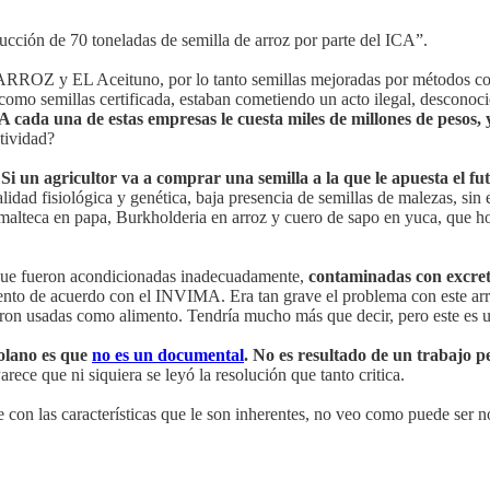
rucción de 70 toneladas de semilla de arroz por parte del ICA”.
EARROZ y EL Aceituno, por lo tanto semillas mejoradas por métodos co
 como semillas certificada, estaban cometiendo un acto ilegal, desconoc
A cada una de estas empresas le cuesta miles de millones de pesos, 
tividad?
.
Si un agricultor va a comprar una semilla a la que le apuesta el f
lidad fisiológica y genética, baja presencia de semillas de malezas, sin 
temalteca en papa, Burkholderia en arroz y cuero de sapo en yuca, que h
que fueron acondicionadas inadecuadamente,
contaminadas con excret
to de acuerdo con el INVIMA. Era tan grave el problema con este arroz
eron usadas como alimento. Tendría mucho más que decir, pero este es un
olano es que
no es un documental
. No es resultado de un trabajo pe
rece que ni siquiera se leyó la resolución que tanto critica.
 con las características que le son inherentes, no veo como puede ser 