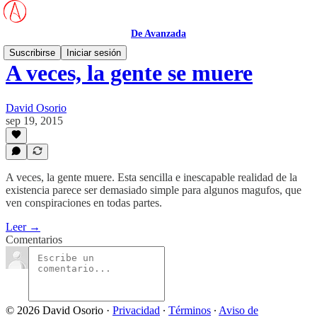
De Avanzada
Suscribirse
Iniciar sesión
A veces, la gente se muere
David Osorio
sep 19, 2015
A veces, la gente muere. Esta sencilla e inescapable realidad de la
existencia parece ser demasiado simple para algunos magufos, que
ven conspiraciones en todas partes.
Leer →
Comentarios
© 2026 David Osorio
·
Privacidad
∙
Términos
∙
Aviso de