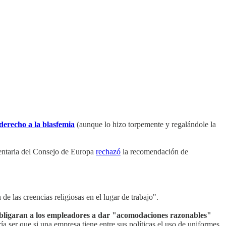
 derecho a la blasfemia
(aunque lo hizo torpemente y regalándole la
entaria del Consejo de Europa
rechazó
la recomendación de
e las creencias religiosas en el lugar de trabajo".
bligaran a los empleadores a dar "acomodaciones razonables"
a ser que si una empresa tiene entre sus políticas el uso de uniformes