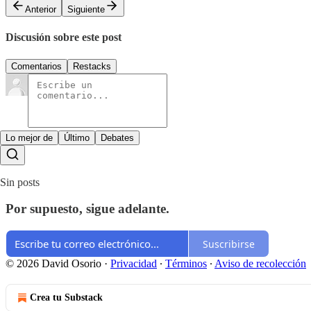
Anterior
Siguiente
Discusión sobre este post
Comentarios
Restacks
Lo mejor de
Último
Debates
Sin posts
Por supuesto, sigue adelante.
Suscribirse
© 2026 David Osorio
·
Privacidad
∙
Términos
∙
Aviso de recolección
Crea tu Substack