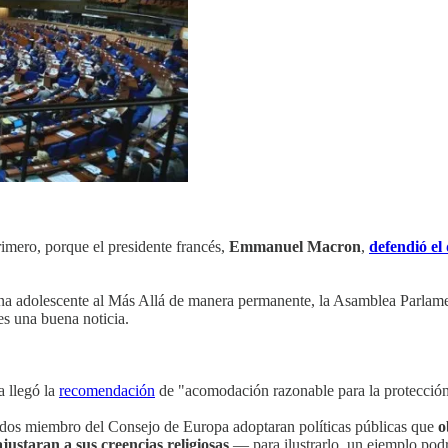
imero, porque el presidente francés,
Emmanuel Macron
,
defendió el
una adolescente al Más Allá de manera permanente, la Asamblea Parlam
es una buena noticia.
a llegó la
recomendación
de "acomodación razonable para la protección d
tados miembro del Consejo de Europa adoptaran políticas públicas que
o
justaran a sus creencias religiosas
— para ilustrarlo, un ejemplo podrí