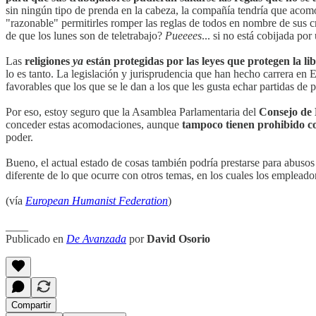
sin ningún tipo de prenda en la cabeza, la compañía tendría que acomod
"razonable" permitirles romper las reglas de todos en nombre de sus cr
de que los lunes son de teletrabajo?
Pueeees
... si no está cobijada por
Las
religiones
ya
están protegidas por las leyes que protegen la li
lo es tanto. La legislación y jurisprudencia que han hecho carrera en 
favorables que los que se le dan a los que les gusta echar partidas de
Por eso, estoy seguro que la Asamblea Parlamentaria del
Consejo de 
conceder estas acomodaciones, aunque
tampoco tienen prohibido c
poder.
Bueno, el actual estado de cosas también podría prestarse para abusos
diferente de lo que ocurre con otros temas, en los cuales los emplead
(vía
European Humanist Federation
)
____
Publicado en
De Avanzada
por
David Osorio
Compartir