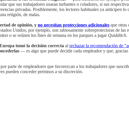
ar que sus trabajadores usaran turbantes o coladores, si sus respectivas 
eencias privadas. Posiblemente, los lectores habituales ya anticipen lo 
 una religión, de malas.
bertad de opinión, y
no necesitan protecciones adicionales
que otras 
Estados Unidos, por ejemplo, son rabiosamente sobreprotectoras de las re
 poker o se reúnen los fines de semana en los parques a jugar
Quidditch
.
Europa tomó la decisión correcta
al
rechazar la recomendación de "
oncederlas
— es algo que puede decidir cada empleador y que, gracias 
 por parte de empleadores que favorezcan a los trabajadores que suscri
ores pueden conceder permisos a su discreción.