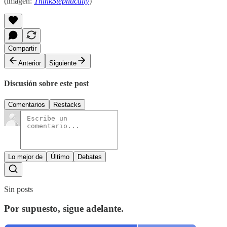
(imagen:
ThinkStephtically
)
Compartir
Anterior
Siguiente
Discusión sobre este post
Comentarios
Restacks
Lo mejor de
Último
Debates
Sin posts
Por supuesto, sigue adelante.