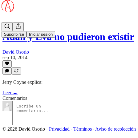
Adán y Eva no pudieron existir
Suscribirse
Iniciar sesión
David Osorio
sep 10, 2014
Jerry Coyne explica:
Leer →
Comentarios
© 2026 David Osorio
·
Privacidad
∙
Términos
∙
Aviso de recolección