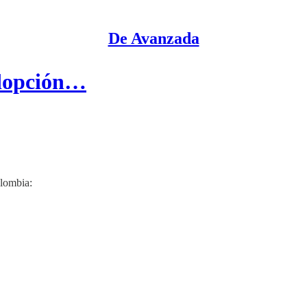
De Avanzada
adopción…
olombia: