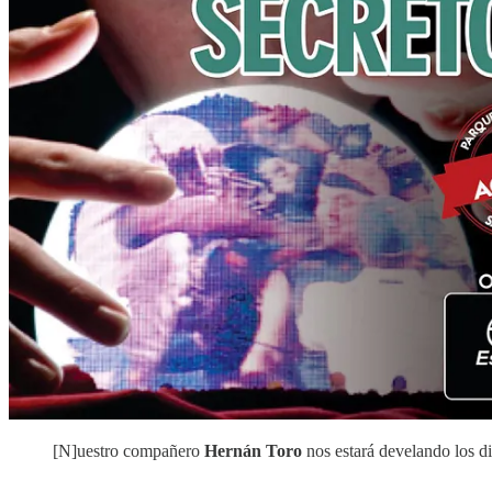
[N]uestro compañero
Hernán Toro
nos estará develando los dis