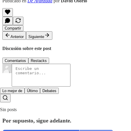
Publicado en
De Avanzada
por
David Osorio
Compartir
Anterior
Siguiente
Discusión sobre este post
Comentarios
Restacks
Lo mejor de
Último
Debates
Sin posts
Por supuesto, sigue adelante.