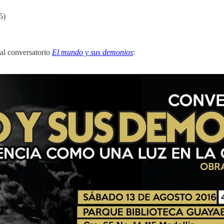
5)
 al conversatorio
El mundo y sus demonios
: