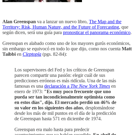
Alan Greenspan
va a lanzar un nuevo libro,
The Map and the
Territory: Risk, Human Nature, and the Future of Forecasting
, que
según dicen, será una guía para
pronosticar el panorama económico
.
Greenspan es alabado como uno de los mayores gurús económicos,
sin embargo se equivocó en todo lo que dijo, como nos cuenta
Matt
Taibbi
en
Cleptopía
(pgs. 82-84):
Los supervisores del Fed y los críticos de Greenspan
parecen compartir una pasión: elegir cuál de sus
predicciones erróneas es más ridícula. Una de las más
famosas es una
declaración a
The New York Times
en
enero de 1973:
"Es muy poco frecuente que uno
pueda ser tan incondicionalmente optimista como
en estos días", dijo. El mercado perdió un 46% de
su valor en los siguientes dos años
, desplomándose
desde los más de mil puntos en el día de la predicción
de Greenspan hasta 571 en diciembe de 1974.
Greenspan era malo hasta para predecir
acontecimientos que ya habían sucedido.
En abril de