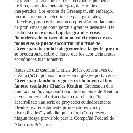
de predecir alteraciones en los mercadoes pueden ser
víctima, como los meteorólogos, de cambios
inesperados. Los errores de Greenspan, sin embargo,
fueron a menudo meteduras de pata garrafales,
históricas, pruebas de una incomprensión fundamental
de problemas que condujeron a grandes desastres. De
hecho,
si uno excava bajo las grandes crisis
financieras de nuestro tiempo, en el origen de casi
todas ellas se puede encontrar una frase de
Greenspan diciéndole alegremente a la gente que no
se preocupara
sobre el curso que los acontecimientos
económicos iban tomando.
Antes de que estallara la crisis de las cooperativas de
crédito (
S&L
, por sus iniciales en inglés)se pudo ver a
Greenspan dando un vigoroso visto bueno al hoy
famoso estafador Charles Keating
. Greenspan dijo
que
Lincoln Savings and Loan
, la compañía de Keating
cuyos números el mismo había examinado, "ha
desarrollado una serie de proyectos cuidadosamente
ideados, extremadamente prometedores y muy
diversificados" y añadió que la firma "no presenta
ningún riesgo previsible para la Compañía Federal de
[
1
]
Ahorros y Préstamos".