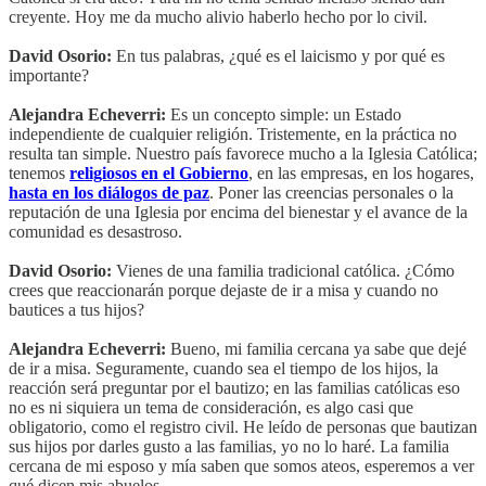
creyente. Hoy me da mucho alivio haberlo hecho por lo civil.
David Osorio:
En tus palabras, ¿qué es el laicismo y por qué es
importante?
Alejandra Echeverri:
Es un concepto simple: un Estado
independiente de cualquier religión. Tristemente, en la práctica no
resulta tan simple. Nuestro país favorece mucho a la Iglesia Católica;
tenemos
religiosos en el Gobierno
, en las empresas, en los hogares,
hasta en los diálogos de paz
. Poner las creencias personales o la
reputación de una Iglesia por encima del bienestar y el avance de la
comunidad es desastroso.
David Osorio:
Vienes de una familia tradicional católica. ¿Cómo
crees que reaccionarán porque dejaste de ir a misa y cuando no
bautices a tus hijos?
Alejandra Echeverri:
Bueno, mi familia cercana ya sabe que dejé
de ir a misa. Seguramente, cuando sea el tiempo de los hijos, la
reacción será preguntar por el bautizo; en las familias católicas eso
no es ni siquiera un tema de consideración, es algo casi que
obligatorio, como el registro civil. He leído de personas que bautizan
sus hijos por darles gusto a las familias, yo no lo haré. La familia
cercana de mi esposo y mía saben que somos ateos, esperemos a ver
qué dicen mis abuelos.