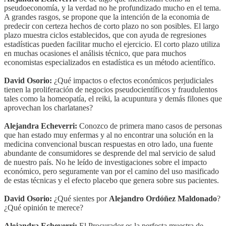
pseudoeconomía, y la verdad no he profundizado mucho en el tema.
A grandes rasgos, se propone que la intención de la economia de
predecir con certeza hechos de corto plazo no son posibles. El largo
plazo muestra ciclos establecidos, que con ayuda de regresiones
estadísticas pueden facilitar mucho el ejercicio. El corto plazo utiliza
en muchas ocasiones el análisis técnico, que para muchos
economistas especializados en estadística es un método acientífico.
David Osorio:
¿Qué impactos o efectos económicos perjudiciales
tienen la proliferación de negocios pseudocientíficos y fraudulentos
tales como la homeopatía, el reiki, la acupuntura y demás filones que
aprovechan los charlatanes?
Alejandra Echeverri:
Conozco de primera mano casos de personas
que han estado muy enfermas y al no encontrar una solución en la
medicina convencional buscan respuestas en otro lado, una fuente
abundante de consumidores se desprende del mal servicio de salud
de nuestro país. No he leído de investigaciones sobre el impacto
económico, pero seguramente van por el camino del uso masificado
de estas técnicas y el efecto placebo que genera sobre sus pacientes.
David Osorio:
¿Qué sientes por
Alejandro Ordóñez Maldonado
?
¿Qué opinión te merece?
Alejandra Echeverri:
El Procurador es la perfecta muestra de