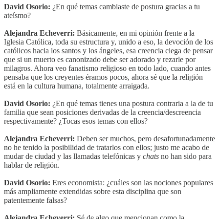
David Osorio:
¿En qué temas cambiaste de postura gracias a tu
ateísmo?
Alejandra Echeverri:
Básicamente, en mi opinión frente a la
Iglesia Católica, toda su estructura y, unido a eso, la devoción de los
católicos hacia los santos y los ángeles, esa creencia ciega de pensar
que si un muerto es canonizado debe ser adorado y rezarle por
milagros. Ahora veo fanatismo religioso en todo lado, cuando antes
pensaba que los creyentes éramos pocos, ahora sé que la religión
está en la cultura humana, totalmente arraigada.
David Osorio:
¿En qué temas tienes una postura contraria a la de tu
familia que sean posiciones derivadas de la creencia/descreencia
respectivamente? ¿Tocas esos temas con ellos?
Alejandra Echeverri:
Deben ser muchos, pero desafortunadamente
no he tenido la posibilidad de tratarlos con ellos; justo me acabo de
mudar de ciudad y las llamadas telefónicas y
chats
no han sido para
hablar de religión.
David Osorio:
Eres economista: ¿cuáles son las nociones populares
más ampliamente extendidas sobre esta disciplina que son
patentemente falsas?
Alejandra Echeverri:
Sé de algo que mencionan como la