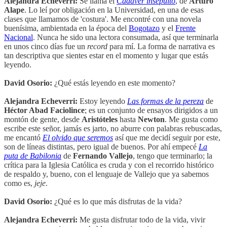
Alejandra Echeverri:
Se llama el
Cadáver insepulto
, de
Arturo
Alape
. Lo leí por obligación en la Universidad, en una de esas
clases que llamamos de 'costura'. Me encontré con una novela
buenísima, ambientada en la época del
Bogotazo
y el
Frente
Nacional
. Nunca he sido una lectora consumada, así que terminarla
en unos cinco días fue un
record
para mí. La forma de narrativa es
tan descriptiva que sientes estar en el momento y lugar que estás
leyendo.
David Osorio:
¿Qué estás leyendo en este momento?
Alejandra Echeverri:
Estoy leyendo
Las formas de la pereza
de
Héctor Abad Faciolince
; es un conjunto de ensayos dirigidos a un
montón de gente, desde
Aristóteles
hasta
Newton
. Me gusta como
escribe este señor, jamás es jarto, no aburre con palabras rebuscadas,
me encantó
El olvido que seremos
así que me decidí seguir por este,
son de líneas distintas, pero igual de buenos. Por ahí empecé
La
puta de Babilonia
de
Fernando Vallejo
, tengo que terminarlo; la
crítica para la Iglesia Católica es cruda y con el recorrido histórico
de respaldo y, bueno, con el lenguaje de Vallejo que ya sabemos
como es,
jeje
.
David Osorio:
¿Qué es lo que más disfrutas de la vida?
Alejandra Echeverri:
Me gusta disfrutar todo de la vida, vivir