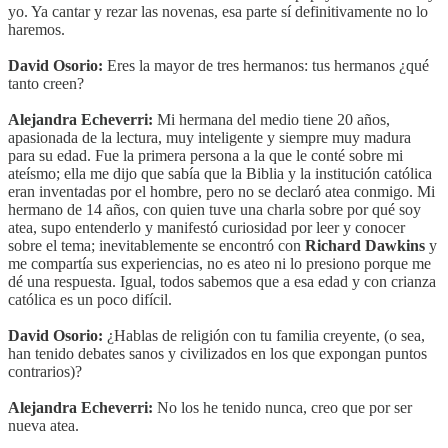
yo. Ya cantar y rezar las novenas, esa parte sí definitivamente no lo
haremos.
David Osorio:
Eres la mayor de tres hermanos: tus hermanos ¿qué
tanto creen?
Alejandra Echeverri:
Mi hermana del medio tiene 20 años,
apasionada de la lectura, muy inteligente y siempre muy madura
para su edad. Fue la primera persona a la que le conté sobre mi
ateísmo; ella me dijo que sabía que la Biblia y la institución católica
eran inventadas por el hombre, pero no se declaró atea conmigo. Mi
hermano de 14 años, con quien tuve una charla sobre por qué soy
atea, supo entenderlo y manifestó curiosidad por leer y conocer
sobre el tema; inevitablemente se encontró con
Richard Dawkins
y
me compartía sus experiencias, no es ateo ni lo presiono porque me
dé una respuesta. Igual, todos sabemos que a esa edad y con crianza
católica es un poco difícil.
David Osorio:
¿Hablas de religión con tu familia creyente, (o sea,
han tenido debates sanos y civilizados en los que expongan puntos
contrarios)?
Alejandra Echeverri:
No los he tenido nunca, creo que por ser
nueva atea.