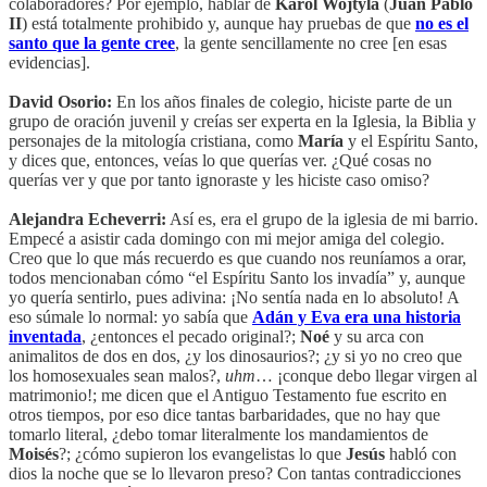
colaboradores? Por ejemplo, hablar de
Karol Wojtyla
(
Juan Pablo
II
) está totalmente prohibido y, aunque hay pruebas de que
no es el
santo que la gente cree
, la gente sencillamente no cree [en esas
evidencias].
David Osorio:
En los años finales de colegio, hiciste parte de un
grupo de oración juvenil y creías ser experta en la Iglesia, la Biblia y
personajes de la mitología cristiana, como
María
y el Espíritu Santo,
y dices que, entonces, veías lo que querías ver. ¿Qué cosas no
querías ver y que por tanto ignoraste y les hiciste caso omiso?
Alejandra Echeverri:
Así es, era el grupo de la iglesia de mi barrio.
Empecé a asistir cada domingo con mi mejor amiga del colegio.
Creo que lo que más recuerdo es que cuando nos reuníamos a orar,
todos mencionaban cómo “el Espíritu Santo los invadía” y, aunque
yo quería sentirlo, pues adivina: ¡No sentía nada en lo absoluto! A
eso súmale lo normal: yo sabía que
Adán y Eva era una historia
inventada
, ¿entonces el pecado original?;
Noé
y su arca con
animalitos de dos en dos, ¿y los dinosaurios?; ¿y si yo no creo que
los homosexuales sean malos?,
uhm
… ¡conque debo llegar virgen al
matrimonio!; me dicen que el Antiguo Testamento fue escrito en
otros tiempos, por eso dice tantas barbaridades, que no hay que
tomarlo literal, ¿debo tomar literalmente los mandamientos de
Moisés
?; ¿cómo supieron los evangelistas lo que
Jesús
habló con
dios la noche que se lo llevaron preso? Con tantas contradicciones