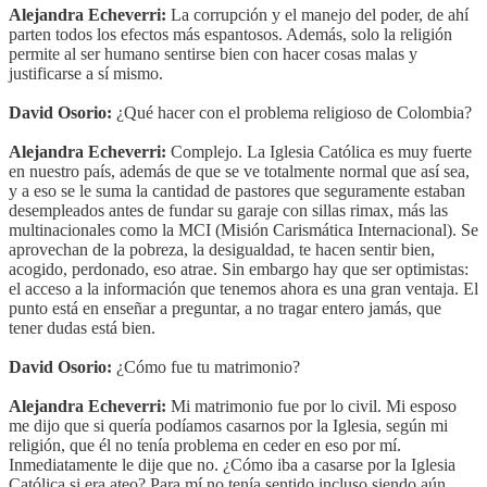
Alejandra Echeverri:
La corrupción y el manejo del poder, de ahí
parten todos los efectos más espantosos. Además, solo la religión
permite al ser humano sentirse bien con hacer cosas malas y
justificarse a sí mismo.
David Osorio:
¿Qué hacer con el problema religioso de Colombia?
Alejandra Echeverri:
Complejo. La Iglesia Católica es muy fuerte
en nuestro país, además de que se ve totalmente normal que así sea,
y a eso se le suma la cantidad de pastores que seguramente estaban
desempleados antes de fundar su garaje con sillas rimax, más las
multinacionales como la MCI (Misión Carismática Internacional). Se
aprovechan de la pobreza, la desigualdad, te hacen sentir bien,
acogido, perdonado, eso atrae. Sin embargo hay que ser optimistas:
el acceso a la información que tenemos ahora es una gran ventaja. El
punto está en enseñar a preguntar, a no tragar entero jamás, que
tener dudas está bien.
David Osorio:
¿Cómo fue tu matrimonio?
Alejandra Echeverri:
Mi matrimonio fue por lo civil. Mi esposo
me dijo que si quería podíamos casarnos por la Iglesia, según mi
religión, que él no tenía problema en ceder en eso por mí.
Inmediatamente le dije que no. ¿Cómo iba a casarse por la Iglesia
Católica si era ateo? Para mí no tenía sentido incluso siendo aún