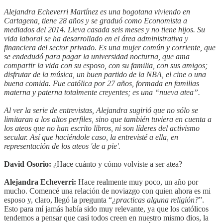
Alejandra Echeverri Martínez es una bogotana viviendo en
Cartagena, tiene 28 años y se graduó como Economista a
mediados del 2014. Lleva casada seis meses y no tiene hijos. Su
vida laboral se ha desarrollado en el área administrativa y
financiera del sector privado. Es una mujer común y corriente, que
se endedudó para pagar la universidad nocturna, que ama
compartir la vida con su esposo, con su familia, con sus amigos;
disfrutar de la música, un buen partido de la NBA, el cine o una
buena comida. Fue católica por 27 años, formada en familias
materna y paterna totalmente creyentes; es una “nueva atea”.
Al ver la serie de entrevistas, Alejandra sugirió que no sólo se
limitaran a los altos perfiles, sino que también tuviera en cuenta a
los ateos que no han escrito libros, ni son líderes del activismo
secular. Así que haciéndole caso, la entrevisté a ella, en
representación de los ateos 'de a pie'.
David Osorio:
¿Hace cuánto y cómo volviste a ser atea?
Alejandra Echeverri:
Hace realmente muy poco, un año por
mucho. Comencé una relación de noviazgo con quien ahora es mi
esposo y, claro, llegó la pregunta “
¿practicas alguna religión?
”.
Esto para mí jamás había sido muy relevante, ya que los católicos
tendemos a pensar que casi todos creen en nuestro mismo dios, la