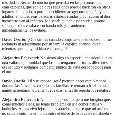
mis dudas. Recuerdo mucho que pensaba en las personas que no
eran católicas, que son de otras religiones porque nacieron en otros
lugares del mundo, o porque decidieron acoger otra religión ya de
adultos, entonces esas personas estaban erradas y por adorar al dios
incorrecto van al Infierno. Me sentía culpable por dudar, porque
sabía que dios estaba escuchando mis pensamientos e
inmediatamente los evitaba.
David Osorio:
¿Qué sientes cuando comparas que tu esposo no fue
reclutado ni adoctrinado por su familia católica cuando joven,
mientras que la tuya sí hizo eso contigo?
Alejandra Echeverri:
No siento algo en especial, considero que es
una valiosa oportunidad que los dos tengamos historias diferentes en
ese sentido y podamos compartir puntos de vista desconocidos para
el otro.
David Osorio:
Tú y tu esposo, ¿qué piensan hacer esta Navidad,
durante las Novenas, cuando sus familias se reúnan a hablar con su
amigo imaginario, durante nueve días, antes de repartir los regalos?
Alejandra Echeverri:
No lo había pensado, pero me imagino que,
como muchos ateos, no tengo problema en ir a comer natilla y
buñuelos. Ahora vivo lejos de mis abuelos, pero sé que mi ateísmo
no se va a entrometer nunca entre el dulce de papaya de mi abuela y