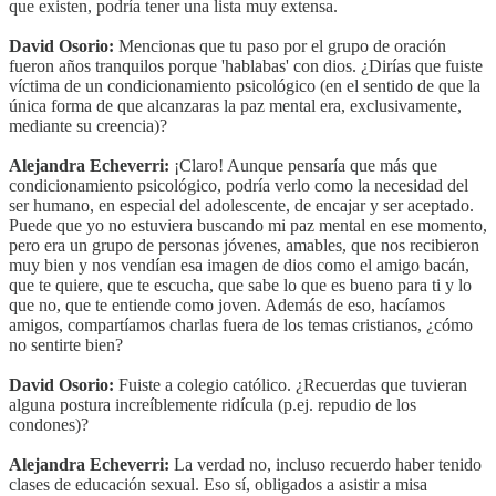
que existen, podría tener una lista muy extensa.
David Osorio:
Mencionas que tu paso por el grupo de oración
fueron años tranquilos porque 'hablabas' con dios. ¿Dirías que fuiste
víctima de un condicionamiento psicológico (en el sentido de que la
única forma de que alcanzaras la paz mental era, exclusivamente,
mediante su creencia)?
Alejandra Echeverri:
¡Claro! Aunque pensaría que más que
condicionamiento psicológico, podría verlo como la necesidad del
ser humano, en especial del adolescente, de encajar y ser aceptado.
Puede que yo no estuviera buscando mi paz mental en ese momento,
pero era un grupo de personas jóvenes, amables, que nos recibieron
muy bien y nos vendían esa imagen de dios como el amigo bacán,
que te quiere, que te escucha, que sabe lo que es bueno para ti y lo
que no, que te entiende como joven. Además de eso, hacíamos
amigos, compartíamos charlas fuera de los temas cristianos, ¿cómo
no sentirte bien?
David Osorio:
Fuiste a colegio católico. ¿Recuerdas que tuvieran
alguna postura increíblemente ridícula (p.ej. repudio de los
condones)?
Alejandra Echeverri:
La verdad no, incluso recuerdo haber tenido
clases de educación sexual. Eso sí, obligados a asistir a misa