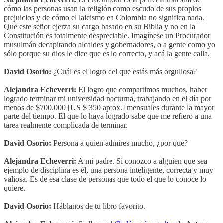
cómo las personas usan la religión como escudo de sus propios
prejuicios y de cómo el laicismo en Colombia no significa nada.
Que este señor ejerza su cargo basado en su Biblia y no en la
Constitución es totalmente despreciable. Imagínese un Procurador
musulmán decapitando alcaldes y gobernadores, o a gente como yo
sólo porque su dios le dice que es lo correcto, y acá la gente calla.
David Osorio:
¿Cuál es el logro del que estás más orgullosa?
Alejandra Echeverri:
El logro que compartimos muchos, haber
logrado terminar mi universidad nocturna, trabajando en el día por
menos de $700.000 [US $ 350 aprox.] mensuales durante la mayor
parte del tiempo. El que lo haya logrado sabe que me refiero a una
tarea realmente complicada de terminar.
David Osorio:
Persona a quien admires mucho, ¿por qué?
Alejandra Echeverri:
A mi padre. Si conozco a alguien que sea
ejemplo de disciplina es él, una persona inteligente, correcta y muy
valiosa. Es de esa clase de personas que todo el que lo conoce lo
quiere.
David Osorio:
Háblanos de tu libro favorito.