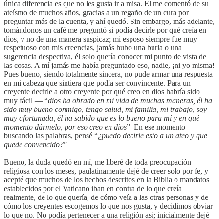
única diferencia es que no les gusta ir a misa. Él me comentó de su
ateísmo de muchos años, gracias a un regaño de un cura por
preguntar más de la cuenta, y ahí quedó. Sin embargo, más adelante,
tomándonos un café me preguntó si podía decirle por qué creía en
dios, y no de una manera suspicaz; mi esposo siempre fue muy
respetuoso con mis creencias, jamás hubo una burla o una
sugerencia despectiva, él solo quería conocer mi punto de vista de
las cosas. A mí jamás me había preguntado eso, nadie, ¡ni yo misma!
Pues bueno, siendo totalmente sincera, no pude armar una respuesta
en mi cabeza que sintiera que podía ser convincente. Para un
creyente decirle a otro creyente por qué creo en dios habría sido
muy fácil — “
dios ha obrado en mi vida de muchas maneras, él ha
sido muy bueno conmigo, tengo salud, mi familia, mi trabajo, soy
muy afortunada, él ha sabido que es lo bueno para mí y en qué
momento dármelo, por eso creo en dios
”. En ese momento
buscando las palabras, pensé “
¿puedo decirle esto a un ateo y que
quede convencido?
”
Bueno, la duda quedó en mí, me liberé de toda preocupación
religiosa con los meses, paulatinamente dejé de creer solo por fe, y
acepté que muchos de los hechos descritos en la Biblia o mandatos
establecidos por el Vaticano iban en contra de lo que creía
realmente, de lo que quería, de cómo veía a las otras personas y de
cómo los creyentes escogemos lo que nos gusta, y decidimos obviar
lo que no. No podía pertenecer a una religión así; inicialmente dejé