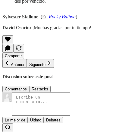
des por vencido.
Sylvester Stallone
. (En
Rocky Balboa
)
David Osorio:
¡Muchas gracias por tu tiempo!
Compartir
Anterior
Siguiente
Discusión sobre este post
Comentarios
Restacks
Lo mejor de
Último
Debates