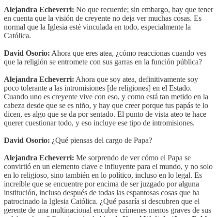
Alejandra Echeverri:
No que recuerde; sin embargo, hay que tener
en cuenta que la visión de creyente no deja ver muchas cosas. Es
normal que la Iglesia esté vinculada en todo, especialmente la
Católica.
David Osorio:
Ahora que eres atea, ¿cómo reaccionas cuando ves
que la religión se entromete con sus garras en la función pública?
Alejandra Echeverri:
Ahora que soy atea, definitivamente soy
poco tolerante a las intromisiones [de religiones] en el Estado.
Cuando uno es creyente vive con eso, y como está tan metido en la
cabeza desde que se es niño, y hay que creer porque tus papás te lo
dicen, es algo que se da por sentado. El punto de vista ateo te hace
querer cuestionar todo, y eso incluye ese tipo de intromisiones.
David Osorio:
¿Qué piensas del cargo de Papa?
Alejandra Echeverri:
Me sorprendo de ver cómo el Papa se
convirtió en un elemento clave e influyente para el mundo, y no solo
en lo religioso, sino también en lo político, incluso en lo legal. Es
increíble que se encuentre por encima de ser juzgado por alguna
institución, incluso después de todas las espantosas cosas que ha
patrocinado la Iglesia Católica. ¿Qué pasaría si descubren que el
gerente de una multinacional encubre crímenes menos graves de sus