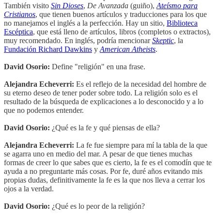
También visito
Sin Dioses
,
De Avanzada
(guiño),
Ateísmo para
Cristianos
, que tienen buenos artículos y traducciones para los que
no manejamos el inglés a la perfección. Hay un sitio,
Biblioteca
Escéptica
, que está lleno de artículos, libros (completos o extractos),
muy recomendado. En inglés, podría mencionar
Skeptic
, la
Fundación Richard Dawkins
y
American Atheists
.
David Osorio:
Define "religión" en una frase.
Alejandra Echeverri:
Es el reflejo de la necesidad del hombre de
su eterno deseo de tener poder sobre todo. La religión solo es el
resultado de la búsqueda de explicaciones a lo desconocido y a lo
que no podemos entender.
David Osorio:
¿Qué es la fe y qué piensas de ella?
Alejandra Echeverri:
La fe fue siempre para mí la tabla de la que
se agarra uno en medio del mar. A pesar de que tienes muchas
formas de creer lo que sabes que es cierto, la fe es el comodín que te
ayuda a no preguntarte más cosas. Por fe, duré años evitando mis
propias dudas, definitivamente la fe es la que nos lleva a cerrar los
ojos a la verdad.
David Osorio:
¿Qué es lo peor de la religión?