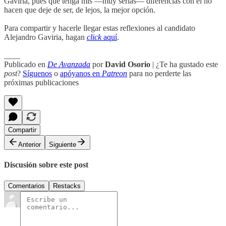
Gaviria, pues que tenga mis —muy serias— diferencias con él no
hacen que deje de ser, de lejos, la mejor opción.
Para compartir y hacerle llegar estas reflexiones al candidato
Alejandro Gaviria, hagan
click
aquí
.
____
Publicado en
De Avanzada
por
David Osorio
| ¿Te ha gustado este
post
?
Síguenos
o
apóyanos en
Patreon
para no perderte las
próximas publicaciones
Compartir
Anterior
Siguiente
Discusión sobre este post
Comentarios
Restacks