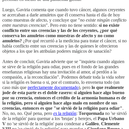
Luego, Gaviria comenta que cuando tuvo cáncer, algunos creyentes
se acercaban a darle amuletos que él conserva hasta el día de hoy
como muestras de afecto, y concluye que "
no existe ningún conflicto
entre nuestras creencias
". Pero esto no tiene sentido:
si no existe
conflicto entre sus creencias y las de los creyentes, ¿por qué
conserva los amuletos como muestras de afecto y no como
amuletos?
¿Por qué recurrió a la medicina para tratar el cáncer, si no
había conflicto entre sus creencias y las de quienes le ofrecieron
objetos a los que les atribuían poderes mágicos de sanación?
Antes de concluir, Gaviria advierte que se "inquieta cuando alguien
se sirve de la religión para odiar, pues en el fondo de las grandes
enseñanzas religiosas hay una invitación al amor, al perdón a la
compasión, a la reconciliación". Podemos debatir toda la vida sobre
si la religión es buena o si, por el contrario, lo envenena todo (un
caso más que
perfectamente documentado
), pero
lo que realmente
jode de esta parte es el doble rasero: si alguien hace algo bueno
por su creencia, entonces el crédito de la armonía humana es de
la religión, pero si alguien hace algo malo en nombre de sus
creencias, entonces es que "se sirvió de la religión para odiar"
.
No, no, no. Qué pena, pero
es
la religión
:
Torquemada
no 'se sirvió
de la religión' para quemar a los 'brujas' y herejes, el
Papa Urbano
V
no 'se sirvió de la religión' para condenar a
Galileo
,
Clemente
VIII
no 'se sirvió de la religión' para mandar a
Giordano Bruno
a