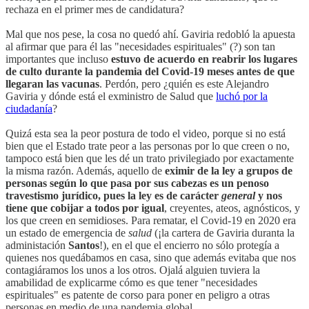
rechaza en el primer mes de candidatura?
Mal que nos pese, la cosa no quedó ahí. Gaviria redobló la apuesta
al afirmar que para él las "necesidades espirituales" (?) son tan
importantes que incluso
estuvo de acuerdo en reabrir los lugares
de culto durante la pandemia del Covid-19 meses antes de que
llegaran las vacunas
. Perdón, pero ¿quién es este Alejandro
Gaviria y dónde está el exministro de Salud que
luchó por la
ciudadanía
?
Quizá esta sea la peor postura de todo el video, porque si no está
bien que el Estado trate peor a las personas por lo que creen o no,
tampoco está bien que les dé un trato privilegiado por exactamente
la misma razón. Además, aquello de
eximir de la ley a grupos de
personas según lo que pasa por sus cabezas es un penoso
travestismo jurídico, pues la ley es de carácter
general
y nos
tiene que cobijar a todos por igual
, creyentes, ateos, agnósticos, y
los que creen en semidioses. Para rematar, el Covid-19 en 2020 era
un estado de emergencia de
salud
(¡la cartera de Gaviria duranta la
administación
Santos
!), en el que el encierro no sólo protegía a
quienes nos quedábamos en casa, sino que además evitaba que nos
contagiáramos los unos a los otros. Ojalá alguien tuviera la
amabilidad de explicarme cómo es que tener "necesidades
espirituales" es patente de corso para poner en peligro a otras
personas en medio de una pandemia global.