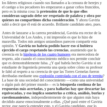
los líderes religiosos cuando sus llamados a la censura de herejes y
el castigo a los pecadores les empezaron a ganar ceños fruncidos,
pero es la misma cosa: la
pretensión de que lo que ellos
consideran sagrado debe ser respetado de palabra y obra por
quienes no compartimos dicha consideración
. Y ahora Gaviria
salió a decir que él está de acuerdo. Brillante candidato ateo, pues.
Antes de lanzarse a la carrera presidencial, Gaviria era rector de la
Universidad de Los Andes, y mi impresión es que lo hizo de
maravilla. Todos mis amigos uniandinos parecen compartir esta
opinión. Y
Gaviria no habría podido hacer eso si hubiera
ejercido el cargo respetando las creencias
, asumiendo que la
creencia en la
hipótesis de los cuatro humores
era merecedora de
respeto, aún cuando el conocimiento médico nos permite concluir
que es demostrablemente falsa. ¿Y qué habría hecho Gaviria si un
estudiante de Ingeniería presenta una queja sobre cómo su profesor
le faltó al respeto a su creencia de que las Torres Gemelas fueron
derribadas mediante una
explosión controlada con el uso de termita
?
La base de una sociedad del conocimiento —como una universidad
o algún país del primer mundo— es la
búsqueda continua de las
respuestas más acertadas, y para hallarlas hay que descartar las
equivocadas, y eso implica someterlas a crítica, análisis, burlas y
cuestionamientos
, independientemente de que alguien más haya
decidido atarse emocionalmente a ellas. ¿Qué pasó entre el Gaviria
rector, que parecía entender esto, y el Gaviria candidato, que lo