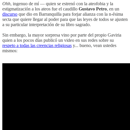
Ohh
, ingenuo de mí — quien se estrenó con la ateofobia y la
estigmatización a los ateos fue el caudillo
Gustavo Petro
, en un
discurso
que dio en Barranquilla para forjar alianza con la n-ésima
secta que quiere llegar al poder para que las leyes de todos se ajusten
a su particular interpretación de su libro sagrado.
Sin embargo, la mayor sorpresa vino por parte del propio Gaviria
quien a los pocos días publicó un video en sus redes sobre su
respeto a todas las creencias religiosas
y... bueno, vean ustedes
mismos: