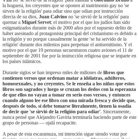
la hoguera, los creyentes que se oponen al matrimonio gay no 'se
sirven de la religión' para odiar sino que odian por instrucción
directa de su dios,
Juan Calvino
no 'se sirvió de la religión' para
quemar a
Miguel Servet
; el motivo por el que los judíos han sido
estigmatizados durante más de 2000 años por el supuesto delito de
haber asesinado al protagonista principal del cristianismo es debido a
la religión y no porque casualmente la gente 'se ha servido de la
religión' durante dos milenios para perpetuar el antisemitismo. Y el
motivo por el que 19 personas secuestraron cuatro aviones el 11 de
septiembre de 2001 fue por la instrucción religiosa que se imparte en
los países islámicos.
Durante siglos se han impreso miles de millones de
libros que
contienen versos que ordenan matar a idólatras, adúlteros,
homosexuales, y no creyentes. Se le enseña a los niños que estos
libros son sagrados y luego se cruzan los dedos con la esperanza
de que ellos no vayan a tomar en serio esos versos, y entonces
cuando alguno lee ese libro con una mirada fresca y decide que,
después de todo, sí debe tomarse literalmente, tienen la osadía
de decir que 'se sirvió de la religión para odiar'
. Sinceramente,
nunca pensé que Alejandro Gaviria terminaría haciendo parte de este
grupo de personas — ojalá recapacite.
A pesar de esta escaramuza, mi intención sigue siendo votar por