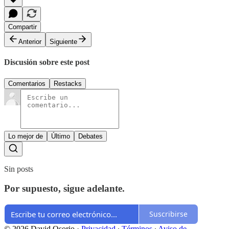
Compartir
Anterior
Siguiente
Discusión sobre este post
Comentarios
Restacks
Lo mejor de
Último
Debates
Sin posts
Por supuesto, sigue adelante.
Suscribirse
© 2026 David Osorio
·
Privacidad
∙
Términos
∙
Aviso de