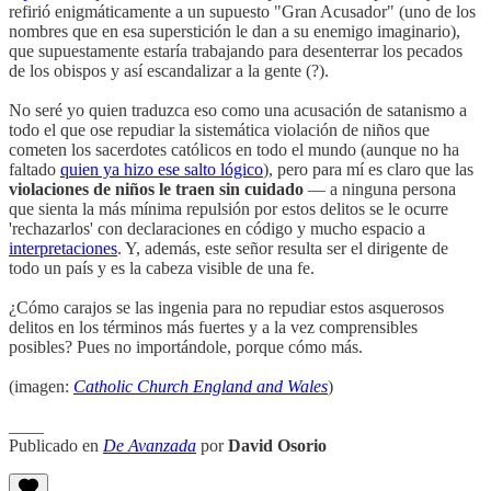
refirió enigmáticamente a un supuesto "Gran Acusador" (uno de los
nombres que en esa superstición le dan a su enemigo imaginario),
que supuestamente estaría trabajando para desenterrar los pecados
de los obispos y así escandalizar a la gente (?).
No seré yo quien traduzca eso como una acusación de satanismo a
todo el que ose repudiar la sistemática violación de niños que
cometen los sacerdotes católicos en todo el mundo (aunque no ha
faltado
quien ya hizo ese salto lógico
), pero para mí es claro que las
violaciones de niños le traen sin cuidado
— a ninguna persona
que sienta la más mínima repulsión por estos delitos se le ocurre
'rechazarlos' con declaraciones en código y mucho espacio a
interpretaciones
. Y, además, este señor resulta ser el dirigente de
todo un país y es la cabeza visible de una fe.
¿Cómo carajos se las ingenia para no repudiar estos asquerosos
delitos en los términos más fuertes y a la vez comprensibles
posibles? Pues no importándole, porque cómo más.
(imagen:
Catholic Church England and Wales
)
____
Publicado en
De Avanzada
por
David Osorio