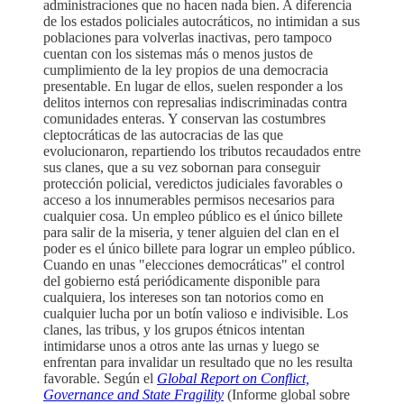
administraciones que no hacen nada bien. A diferencia
de los estados policiales autocráticos, no intimidan a sus
poblaciones para volverlas inactivas, pero tampoco
cuentan con los sistemas más o menos justos de
cumplimiento de la ley propios de una democracia
presentable. En lugar de ellos, suelen responder a los
delitos internos con represalias indiscriminadas contra
comunidades enteras. Y conservan las costumbres
cleptocráticas de las autocracias de las que
evolucionaron, repartiendo los tributos recaudados entre
sus clanes, que a su vez sobornan para conseguir
protección policial, veredictos judiciales favorables o
acceso a los innumerables permisos necesarios para
cualquier cosa. Un empleo público es el único billete
para salir de la miseria, y tener alguien del clan en el
poder es el único billete para lograr un empleo público.
Cuando en unas "elecciones democráticas" el control
del gobierno está periódicamente disponible para
cualquiera, los intereses son tan notorios como en
cualquier lucha por un botín valioso e indivisible. Los
clanes, las tribus, y los grupos étnicos intentan
intimidarse unos a otros ante las urnas y luego se
enfrentan para invalidar un resultado que no les resulta
favorable. Según el
Global Report on Conflict,
Governance and State Fragility
(Informe global sobre