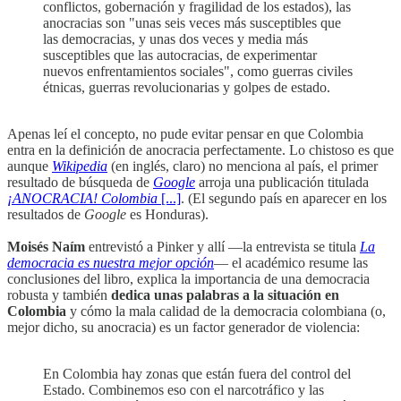
conflictos, gobernación y fragilidad de los estados), las
anocracias son "unas seis veces más susceptibles que
las democracias, y unas dos veces y media más
susceptibles que las autocracias, de experimentar
nuevos enfrentamientos sociales", como guerras civiles
étnicas, guerras revolucionarias y golpes de estado.
Apenas leí el concepto, no pude evitar pensar en que Colombia
entra en la definición de anocracia perfectamente. Lo chistoso es que
aunque
Wikipedia
(en inglés, claro) no menciona al país, el primer
resultado de búsqueda de
Google
arroja una publicación titulada
¡ANOCRACIA! Colombia
[...]
. (El segundo país en aparecer en los
resultados de
Google
es Honduras).
Moisés Naím
entrevistó a Pinker y allí —la entrevista se titula
La
democracia es nuestra mejor opción
— el académico resume las
conclusiones del libro, explica la importancia de una democracia
robusta y también
dedica unas palabras a la situación en
Colombia
y cómo la mala calidad de la democracia colombiana (o,
mejor dicho, su anocracia) es un factor generador de violencia:
En Colombia hay zonas que están fuera del control del
Estado. Combinemos eso con el narcotráfico y las