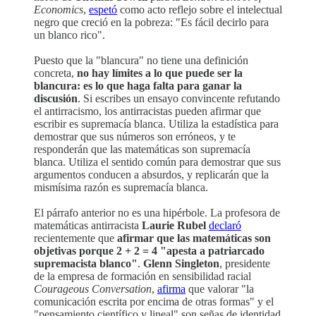
Economics
,
espetó
como acto reflejo sobre el intelectual
negro que creció en la pobreza: "Es fácil decirlo para
un blanco rico".
Puesto que la "blancura" no tiene una definición
concreta,
no hay límites a lo que puede ser la
blancura: es lo que haga falta para ganar la
discusión
. Si escribes un ensayo convincente refutando
el antirracismo, los antirracistas pueden afirmar que
escribir es supremacía blanca. Utiliza la estadística para
demostrar que sus números son erróneos, y te
responderán que las matemáticas son supremacía
blanca. Utiliza el sentido común para demostrar que sus
argumentos conducen a absurdos, y replicarán que la
mismísima razón es supremacía blanca.
El párrafo anterior no es una hipérbole. La profesora de
matemáticas antirracista
Laurie Rubel
declaró
recientemente que
afirmar que las matemáticas son
objetivas porque 2 + 2 = 4 "apesta a patriarcado
supremacista blanco"
.
Glenn Singleton
, presidente
de la empresa de formación en sensibilidad racial
Courageous Conversation
,
afirma
que valorar "la
comunicación escrita por encima de otras formas" y el
"pensamiento científico y lineal" son señas de identidad