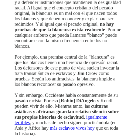
y a defender instituciones que mantienen la desigualdad
racial. Al igual que el concepto cristiano del pecado
original, la blancura es un mal con el que nacen todos
los blancos y que deben reconocer y expiar para ser
redimidos. Y al igual que el pecado original,
no hay
pruebas de que la blancura exista realmente
. Porque
cualquier atributo que pueda llamarse "blanco" puede
encontrarse con la misma frecuencia entre los no
blancos.
Por ejemplo, una premisa central de la "blancura" es
que los blancos tienen una herencia de opresión racial.
Los defensores de este punto de vista suelen invocar la
trata transatlántica de esclavos y
Jim Crow
como
pruebas. Según los antirracistas, la blancura impide a
los blancos reconocer su pasado opresivo.
Y sin embargo, Occidente habla constantemente de su
pasado racista. Por eso [
Robin
]
DiAngelo
y Kendi
pueden vivir de ello. Mientras tanto, las
culturas
asiáticas y africanas guardan relativo silencio sobre
sus propias historias de esclavitud
,
igualmente
terribles
, y muchas de hecho siguen practicándola (en
Asia y África hay
más esclavos vivos hoy
que en toda
la historia).