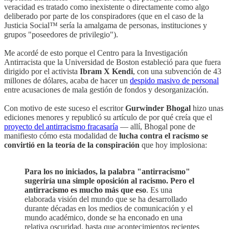
veracidad es tratado como inexistente o directamente como algo
deliberado por parte de los conspiradores (que en el caso de la
Justicia Social™ sería la amalgama de personas, instituciones y
grupos "poseedores de privilegio").
Me acordé de esto porque el Centro para la Investigación
Antirracista que la Universidad de Boston estableció para que fuera
dirigido por el activista
Ibram X Kendi
, con una subvención de 43
millones de dólares, acaba de hacer un
despido masivo de personal
entre acusaciones de mala gestión de fondos y desorganización.
Con motivo de este suceso el escritor
Gurwinder Bhogal
hizo unas
ediciones menores y republicó su artículo de por qué creía que el
proyecto del antirracismo fracasaría
— allí, Bhogal pone de
manifiesto cómo esta modalidad de
lucha contra el racismo se
convirtió en la teoría de la conspiración
que hoy implosiona:
Para los no iniciados, la palabra "antirracismo"
sugeriría una simple oposición al racismo. Pero el
antirracismo es mucho más que eso
. Es una
elaborada visión del mundo que se ha desarrollado
durante décadas en los medios de comunicación y el
mundo académico, donde se ha enconado en una
relativa oscuridad, hasta que acontecimientos recientes