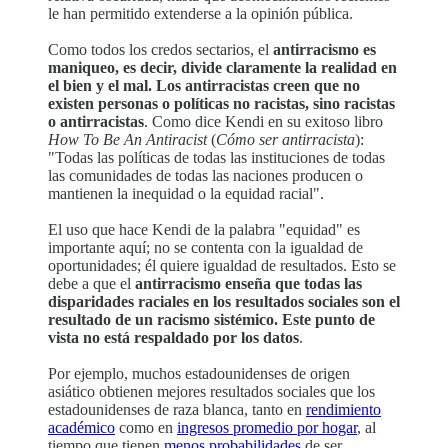
le han permitido extenderse a la opinión pública.
Como todos los credos sectarios, el
antirracismo es
maniqueo, es decir, divide claramente la realidad en
el bien y el mal. Los antirracistas creen que no
existen personas o políticas no racistas, sino racistas
o antirracistas
. Como dice Kendi en su exitoso libro
How To Be An Antiracist
(
Cómo ser antirracista
):
"Todas las políticas de todas las instituciones de todas
las comunidades de todas las naciones producen o
mantienen la inequidad o la equidad racial".
El uso que hace Kendi de la palabra "equidad" es
importante aquí; no se contenta con la igualdad de
oportunidades; él quiere igualdad de resultados. Esto se
debe a que el
antirracismo enseña que todas las
disparidades raciales en los resultados sociales son el
resultado de un racismo sistémico. Este punto de
vista no está respaldado por los datos
.
Por ejemplo, muchos estadounidenses de origen
asiático obtienen mejores resultados sociales que los
estadounidenses de raza blanca, tanto en
rendimiento
académico
como en
ingresos promedio por hogar
, al
tiempo que tienen
menos probabilidades
de ser