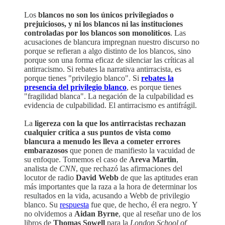
Los
blancos no son los únicos privilegiados o
prejuiciosos, y ni los blancos ni las instituciones
controladas por los blancos son monolíticos
. Las
acusaciones de blancura impregnan nuestro discurso no
porque se refieran a algo distinto de los blancos, sino
porque son una forma eficaz de silenciar las críticas al
antirracismo. Si rebates la narrativa antirracista, es
porque tienes "privilegio blanco". Si
rebates la
presencia del privilegio blanco
, es porque tienes
"fragilidad blanca". La negación de la culpabilidad es
evidencia de culpabilidad. El antirracismo es antifrágil.
La
ligereza con la que los antirracistas rechazan
cualquier crítica a sus puntos de vista como
blancura a menudo les lleva a cometer errores
embarazosos
que ponen de manifiesto la vacuidad de
su enfoque. Tomemos el caso de
Areva Martin
,
analista de
CNN
, que rechazó las afirmaciones del
locutor de radio
David Webb
de que las aptitudes eran
más importantes que la raza a la hora de determinar los
resultados en la vida, acusando a Webb de privilegio
blanco. Su
respuesta
fue que, de hecho, él era negro. Y
no olvidemos a
Aidan Byrne
, que al reseñar uno de los
libros de
Thomas Sowell
para la
London School of