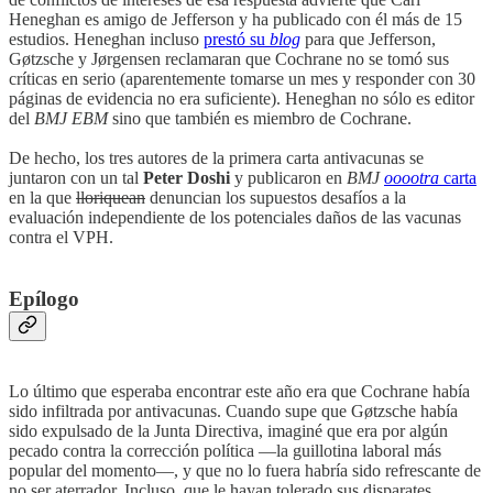
Heneghan es amigo de Jefferson y ha publicado con él más de 15
estudios. Heneghan incluso
prestó su
blog
para que Jefferson,
Gøtzsche y Jørgensen reclamaran que Cochrane no se tomó sus
críticas en serio (aparentemente tomarse un mes y responder con 30
páginas de evidencia no era suficiente). Heneghan no sólo es editor
del
BMJ EBM
sino que también es miembro de Cochrane.
De hecho, los tres autores de la primera carta antivacunas se
juntaron con un tal
Peter Doshi
y publicaron en
BMJ
ooootra
carta
en la que
lloriquean
denuncian los supuestos desafíos a la
evaluación independiente de los potenciales daños de las vacunas
contra el VPH.
Epílogo
Lo último que esperaba encontrar este año era que Cochrane había
sido infiltrada por antivacunas. Cuando supe que Gøtzsche había
sido expulsado de la Junta Directiva, imaginé que era por algún
pecado contra la corrección política —la guillotina laboral más
popular del momento—, y que no lo fuera habría sido refrescante de
no ser aterrador. Incluso, que le hayan tolerado sus disparates