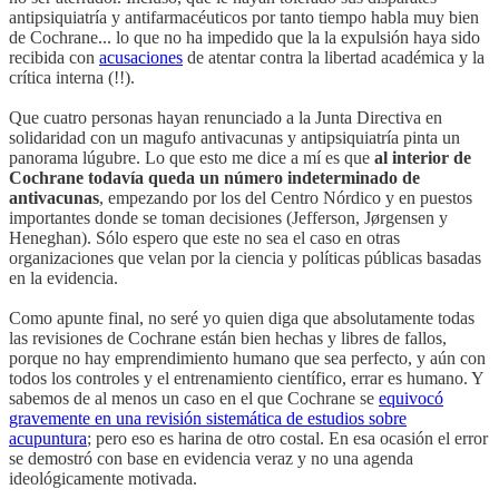
antipsiquiatría y antifarmacéuticos por tanto tiempo habla muy bien
de Cochrane... lo que no ha impedido que la la expulsión haya sido
recibida con
acusaciones
de atentar contra la libertad académica y la
crítica interna (!!).
Que cuatro personas hayan renunciado a la Junta Directiva en
solidaridad con un magufo antivacunas y antipsiquiatría pinta un
panorama lúgubre. Lo que esto me dice a mí es que
al interior de
Cochrane todavía queda un número indeterminado de
antivacunas
, empezando por los del Centro Nórdico y en puestos
importantes donde se toman decisiones (Jefferson, Jørgensen y
Heneghan). Sólo espero que este no sea el caso en otras
organizaciones que velan por la ciencia y políticas públicas basadas
en la evidencia.
Como apunte final, no seré yo quien diga que absolutamente todas
las revisiones de Cochrane están bien hechas y libres de fallos,
porque no hay emprendimiento humano que sea perfecto, y aún con
todos los controles y el entrenamiento científico, errar es humano. Y
sabemos de al menos un caso en el que Cochrane se
equivocó
gravemente en una revisión sistemática de estudios sobre
acupuntura
; pero eso es harina de otro costal. En esa ocasión el error
se demostró con base en evidencia veraz y no una agenda
ideológicamente motivada.