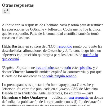
Otras respuestas
Aunque con la respuesta de Cochrane basta y sobra para desestimar
las acusaciones de Gøtzsche y Jefferson, Cochrane no fue la única
que les respondió. Parte de la comunidad científica también tomó
cartas en el asunto.
Hilda Bastian
, en su
blog
de
PLOS
,
respondió
punto por punto las
descabelladas afirmaciones de Gøtzsche y Jefferson; luego hizo un
súper
post
con precisión quirúrgica para los detalles de
qué fue lo
que ocurrió
.
Skeptical Raptor
tiene
tres artículos
sobre
todo
este
episodio
, y el
doctor
Vincent Iannelli
también explicó la 'controversia' y por qué
la carta de los antivacunas
no tenía ningún sentido
.
Lo preocupantes es que también hubo apoyo para Gøtzsche y
Jefferson. Su carta fue publicada en el
journal BMJ
de Medicina
Basada en la Evidencia. Ante las críticas, los editores —
Carl
Heneghan
e
Igho Onakpoya
— publicaron
una respuesta
en donde
defendían la publicación de la carta antivacunas (!). La declaración
de conflictos de intereses de esa respuesta advierte que Carl