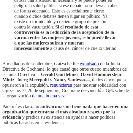
causar una ansiedad innecesaria y se puede poner en
peligro la salud pública si ese debate no se lleva a cabo
de forma adecuada. Esto es especialmente cierto
cuando dichos debates tienen lugar en público. Ya
existe un formidable y creciente grupo de presión
contra la vacunación.
Si el resultado de esta
controversia es la reducción de la aceptación de la
vacuna entre las mujeres jóvenes, esto puede llevar
a que las mujeres sufran y mueran
innecesariamente
a causa del cáncer de cuello uterino.
A mediados de septiembre, Gøtzsche fue
expulsado
de la Junta
Directiva de Cochrane, lo que causó que otros cuatro miembros de
la Junta Directiva —
Gerald Gartlehner
,
David Hammerstein
Mintz
,
Joerg Meerpohl
y
Nancy Santesso
—, de los cinco que se
opusieron a la expulsión,
renunciaran
para mostrar solidaridad con
Gøtzsche. El 26 de septiembre, Cochrane desvinculó a Gøtzsche de
la organización
de una buena vez
.
Para mí es claro: un
antivacunas no tiene nada que hacer en una
organización que encarna el más absoluto respeto por la
evidencia
y predica su existencia en ayudar a hacer políticas
públicas basadas en la evidencia.