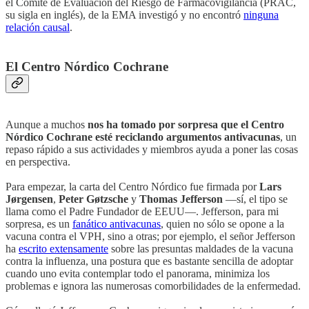
el Comité de Evaluación del Riesgo de Farmacovigilancia (PRAC,
su sigla en inglés), de la EMA investigó y no encontró
ninguna
relación causal
.
El Centro Nórdico Cochrane
Aunque a muchos
nos ha tomado por sorpresa que el Centro
Nórdico Cochrane esté reciclando argumentos antivacunas
, un
repaso rápido a sus actividades y miembros ayuda a poner las cosas
en perspectiva.
Para empezar, la carta del Centro Nórdico fue firmada por
Lars
Jørgensen
,
Peter Gøtzsche
y
Thomas Jefferson
—sí, el tipo se
llama como el Padre Fundador de EEUU—. Jefferson, para mi
sorpresa, es un
fanático antivacunas
, quien no sólo se opone a la
vacuna contra el VPH, sino a otras; por ejemplo, el señor Jefferson
ha
escrito extensamente
sobre las presuntas maldades de la vacuna
contra la influenza, una postura que es bastante sencilla de adoptar
cuando uno evita contemplar todo el panorama, minimiza los
problemas e ignora las numerosas comorbilidades de la enfermedad.