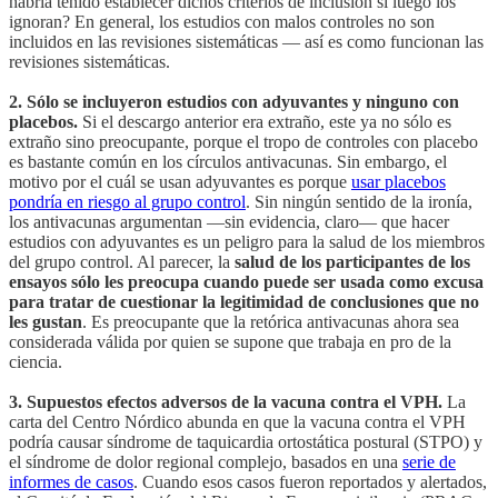
habría tenido establecer dichos criterios de inclusión si luego los
ignoran? En general, los estudios con malos controles no son
incluidos en las revisiones sistemáticas — así es como funcionan las
revisiones sistemáticas.
2. Sólo se incluyeron estudios con adyuvantes y ninguno con
placebos.
Si el descargo anterior era extraño, este ya no sólo es
extraño sino preocupante, porque el tropo de controles con placebo
es bastante común en los círculos antivacunas. Sin embargo, el
motivo por el cuál se usan adyuvantes es porque
usar placebos
pondría en riesgo al grupo control
. Sin ningún sentido de la ironía,
los antivacunas argumentan —sin evidencia, claro— que hacer
estudios con adyuvantes es un peligro para la salud de los miembros
del grupo control. Al parecer, la
salud de los participantes de los
ensayos sólo les preocupa cuando puede ser usada como excusa
para tratar de cuestionar la legitimidad de conclusiones que no
les gustan
. Es preocupante que la retórica antivacunas ahora sea
considerada válida por quien se supone que trabaja en pro de la
ciencia.
3. Supuestos efectos adversos de la vacuna contra el VPH.
La
carta del Centro Nórdico abunda en que la vacuna contra el VPH
podría causar síndrome de taquicardia ortostática postural (STPO) y
el síndrome de dolor regional complejo, basados en una
serie de
informes de casos
. Cuando esos casos fueron reportados y alertados,