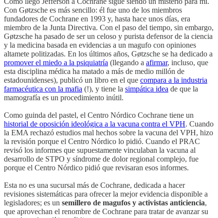
Cómo llegó Jefferson a Cochrane sigue siendo un misterio para mí.
Con Gøtzsche es más sencillo: él fue uno de los miembros
fundadores de Cochrane en 1993 y, hasta hace unos días, era
miembro de la Junta Directiva. Con el paso del tiempo, sin embargo,
Gøtzsche ha pasado de ser un celoso y purista defensor de la ciencia
y la medicina basada en evidencias a un magufo con opiniones
altamete politizadas. En los últimos años, Gøtzsche se ha dedicado a
promover el miedo a la psiquiatría
(llegando a
afirmar
, incluso, que
esta disciplina médica ha matado a más de medio millón de
estadounidenses), publicó un libro en el que
compara a la industria
farmacéutica con la mafia
(!), y tiene la
simpática idea
de que la
mamografía es un procedimiento inútil.
Como guinda del pastel, el Centro Nórdico Cochrane tiene un
historial de oposición ideológica a la vacuna contra el VPH
. Cuando
la EMA rechazó estudios mal hechos sobre la vacuna del VPH, hizo
la revisión porque el Centro Nórdico lo pidió. Cuando el PRAC
revisó los informes que supuestamente vinculaban la vacuna al
desarrollo de STPO y síndrome de dolor regional complejo, fue
porque el Centro Nórdico pidió que revisaran esos informes.
Esta no es una sucursal más de Cochrane, dedicada a hacer
revisiones sistemáticas para ofrecer la mejor evidencia disponible a
legisladores; es un
semillero de magufos y activistas anticiencia
,
que aprovechan el renombre de Cochrane para tratar de avanzar su