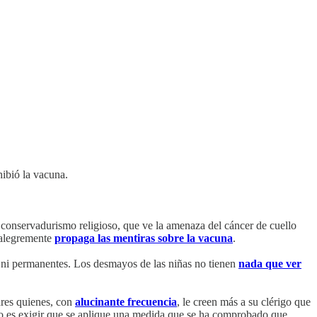
hibió la vacuna.
 conservadurismo religioso, que ve la amenaza del cáncer de cuello
 alegremente
propaga las mentiras sobre la vacuna
.
 ni permanentes. Los desmayos de las niñas no tienen
nada que ver
dres quienes, con
alucinante frecuencia
, le creen más a su clérigo que
 lo es exigir que se aplique una medida que se ha comprobado que