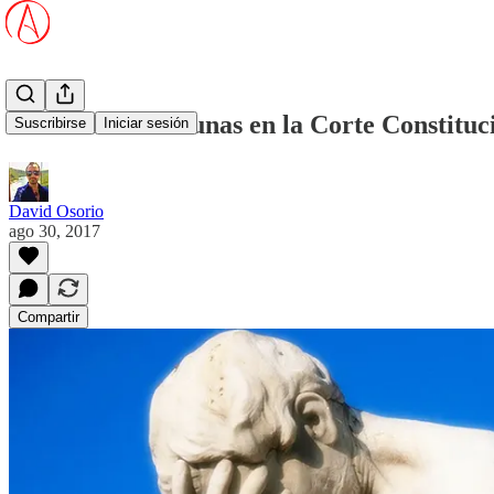
Victoria antivacunas en la Corte Constituc
Suscribirse
Iniciar sesión
David Osorio
ago 30, 2017
Compartir