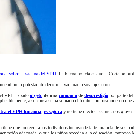
cional sobre la vacuna del VPH
. La buena noticia es que la Corte no pro
tendrán la potestad de decidir si vacunan a sus hijos o no.
a el VPH ha sido
objeto
de una
campaña
de
desprestigio
por parte del
explicablemente, a su causa se ha sumado el feminismo posmoderno que
tra el VPH funciona
,
es segura
y no tiene efectos secundarios graves
 tiene que proteger a los individuos incluso de la ignorancia de sus pa
alimentación adecuada, o que los niños accedan a la educación, tampoco