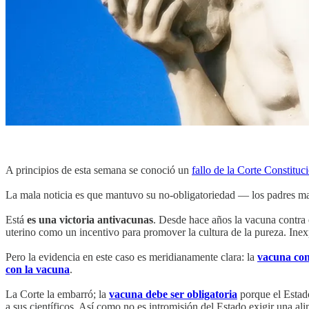
A principios de esta semana se conoció un
fallo de la Corte Constitu
La mala noticia es que mantuvo su no-obligatoriedad — los padres man
Está
es una victoria antivacunas
. Desde hace años la vacuna contr
uterino como un incentivo para promover la cultura de la pureza. In
Pero la evidencia en este caso es meridianamente clara: la
vacuna con
con la vacuna
.
La Corte la embarró; la
vacuna debe ser obligatoria
porque el Estado
a sus científicos. Así como no es intromisión del Estado exigir una 