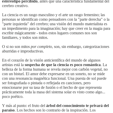
estereotipo percibido
, antes que una característica fundamental del
cerebro creativo.
La ciencia es un rasgo masculino y el arte un rasgo femenino; las
personas se identifican como pensadores con la "parte derecha" o la
"parte izquierda" del cerebro; una visión del mundo materialista es
un impedimento para la imaginación; hay que creer en la magia para
escribir mágicamente - todos estos lugares comunes nos son
familiares, y todos son mitos.
O si no son mitos
por completo
, son, sin embargo, categorizaciones
aburridas e improductivas.
En el corazón de la visión anticientífica del mundo de algunos
artistas está la
sospecha de que la ciencia es poco romántica
. La
belleza de la forma humana se revela mejor con carbón vegetal, no
con un bisturí. El amor debe expresarse en un soneto, no se mide
con una resonancia magnética funcional. Una puesta de sol puede
ser fotografiada o pintada o reflejada en canciones, pero
emocionarse por su tasa de fusión o el hecho de que representa
prácticamente toda la masa del sistema solar es visto como algo...
poco poético.
Y más al punto: el fruto del
árbol del conocimiento te privará del
paraíso
. Los hechos son lo contrario de la inspiración. Los