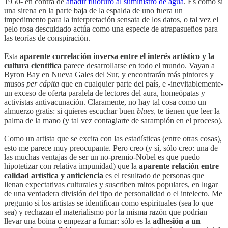
1950- en contra de
añadir fluoruro al suministro de agua
. Es como si
una sirena en la parte baja de la espalda de uno fuera un
impedimento para la interpretación sensata de los datos, o tal vez el
pelo rosa descuidado actúa como una especie de atrapasueños para
las teorías de conspiración.
Esta
aparente correlación inversa entre el interés artístico y la
cultura científica
parece desarrollarse en todo el mundo. Vayan a
Byron Bay en Nueva Gales del Sur, y encontrarán más pintores y
musos
per cápita
que en cualquier parte del país, e -inevitablemente-
un exceso de oferta paralela de lectores del aura, homeópatas y
activistas antivacunación. Claramente, no hay tal cosa como un
almuerzo gratis: si quieres escuchar buen
blues
, te tienen que leer la
palma de la mano (y tal vez contagiarte de sarampión en el proceso).
Como un artista que se excita con las estadísticas (entre otras cosas),
esto me parece muy preocupante. Pero creo (y sí, sólo creo: una de
las muchas ventajas de ser un no-premio-Nobel es que puedo
hipotetizar con relativa impunidad) que la
aparente relación entre
calidad artística y anticiencia
es el resultado de personas que
llenan expectativas culturales y suscriben mitos populares, en lugar
de una verdadera división del tipo de personalidad o el intelecto. Me
pregunto si los artistas se identifican como espirituales (sea lo que
sea) y rechazan el materialismo por la misma razón que podrían
llevar una boina o empezar a fumar: sólo es la
adhesión a un