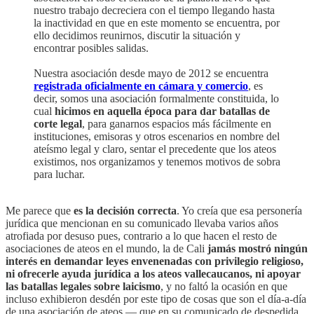
nuestro trabajo decreciera con el tiempo llegando hasta
la inactividad en que en este momento se encuentra, por
ello decidimos reunirnos, discutir la situación y
encontrar posibles salidas.
Nuestra asociación desde mayo de 2012 se encuentra
registrada oficialmente en cámara y comercio
, es
decir, somos una asociación formalmente constituida, lo
cual
hicimos en aquella época para dar batallas de
corte legal
, para ganarnos espacios más fácilmente en
instituciones, emisoras y otros escenarios en nombre del
ateísmo legal y claro, sentar el precedente que los ateos
existimos, nos organizamos y tenemos motivos de sobra
para luchar.
Me parece que
es la decisión correcta
. Yo creía que esa personería
jurídica que mencionan en su comunicado llevaba varios años
atrofiada por desuso pues, contrario a lo que hacen el resto de
asociaciones de ateos en el mundo, la de Cali
jamás mostró ningún
interés en demandar leyes envenenadas con privilegio religioso,
ni ofrecerle ayuda jurídica a los ateos vallecaucanos, ni apoyar
las batallas legales sobre laicismo
, y no faltó la ocasión en que
incluso exhibieron desdén por este tipo de cosas que son el día-a-día
de una asociación de ateos — que en su comunicado de despedida