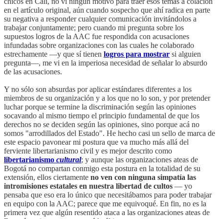
chicos en Cali, no vi ningún motivo para traer esos temas a colación
en el artículo original, aún cuando sospecho que ahí radica en parte
su negativa a responder cualquier comunicación invitándolos a
trabajar conjuntamente; pero cuando mi pregunta sobre los
supuestos logros de la AAC fue respondida con acusaciones
infundadas sobre organizaciones con las cuales he colaborado
estrechamente —y que sí tienen
logros para mostrar
si alguien
pregunta—, me vi en la imperiosa necesidad de señalar lo absurdo
de las acusaciones.
Y no sólo son absurdas por aplicar estándares diferentes a los
miembros de su organización y a los que no lo son, y por pretender
luchar porque se termine la discriminación según las opiniones
socavando al mismo tiempo el principio fundamental de que los
derechos no se deciden según las opiniones, sino porque acá no
somos "arrodillados del Estado". He hecho casi un sello de marca de
este espacio pavonear mi postura que va mucho más allá del
ferviente libertarianismo civil y es mejor descrito como
libertarianismo
cultural
; y aunque las organizaciones ateas de
Bogotá no compartan conmigo esta postura en la totalidad de su
extensión, ellos ciertamente
no ven con ninguna simpatía las
intromisiones estatales en nuestra libertad de cultos
— yo
pensaba que eso era lo único que necesitábamos para poder trabajar
en equipo con la AAC; parece que me equivoqué. En fin, no es la
primera vez que algún resentido ataca a las organizaciones ateas de