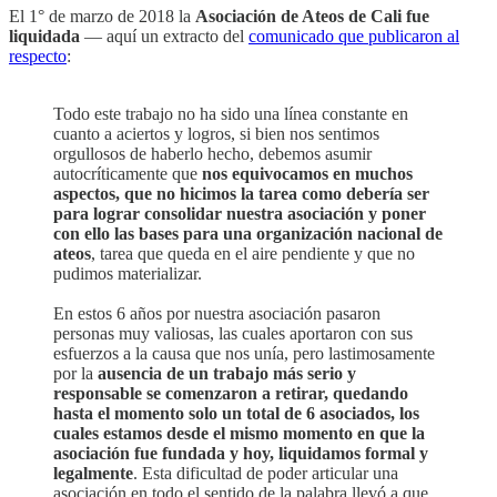
El 1° de marzo de 2018 la
Asociación de Ateos de Cali fue
liquidada
— aquí un extracto del
comunicado que publicaron al
respecto
:
Todo este trabajo no ha sido una línea constante en
cuanto a aciertos y logros, si bien nos sentimos
orgullosos de haberlo hecho, debemos asumir
autocríticamente que
nos equivocamos en muchos
aspectos, que no hicimos la tarea como debería ser
para lograr consolidar nuestra asociación y poner
con ello las bases para una organización nacional de
ateos
, tarea que queda en el aire pendiente y que no
pudimos materializar.
En estos 6 años por nuestra asociación pasaron
personas muy valiosas, las cuales aportaron con sus
esfuerzos a la causa que nos unía, pero lastimosamente
por la
ausencia de un trabajo más serio y
responsable se comenzaron a retirar, quedando
hasta el momento solo un total de 6 asociados, los
cuales estamos desde el mismo momento en que la
asociación fue fundada y hoy, liquidamos formal y
legalmente
. Esta dificultad de poder articular una
asociación en todo el sentido de la palabra llevó a que