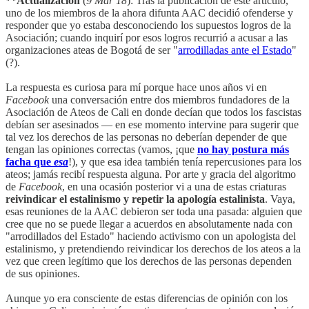
**Actualización
(
9 Mar 18
): Tras la publicación de este artículo,
uno de los miembros de la ahora difunta AAC decidió ofenderse y
responder que yo estaba desconociendo los supuestos logros de la
Asociación; cuando inquirí por esos logros recurrió a acusar a las
organizaciones ateas de Bogotá de ser "
arrodilladas ante el Estado
"
(?).
La respuesta es curiosa para mí porque hace unos años vi en
Facebook
una conversación entre dos miembros fundadores de la
Asociación de Ateos de Cali en donde decían que todos los fascistas
debían ser asesinados — en ese momento intervine para sugerir que
tal vez los derechos de las personas no deberían depender de que
tengan las opiniones correctas (vamos, ¡que
no hay postura más
facha que
esa
!), y que esa idea también tenía repercusiones para los
ateos; jamás recibí respuesta alguna. Por arte y gracia del algoritmo
de
Facebook
, en una ocasión posterior vi a una de estas criaturas
reivindicar el estalinismo y repetir la apología estalinista
. Vaya,
esas reuniones de la AAC debieron ser toda una pasada: alguien que
cree que no se puede llegar a acuerdos en absolutamente nada con
"arrodillados del Estado" haciendo activismo con un apologista del
estalinismo, y pretendiendo reivindicar los derechos de los ateos a la
vez que creen legítimo que los derechos de las personas dependen
de sus opiniones.
Aunque yo era consciente de estas diferencias de opinión con los