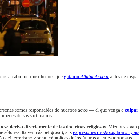
vados a cabo por musulmanes que
gritaron
Allahu Ackbar
antes de dispar
 personas somos responsables de nuestros actos — el que venga a
culpar
crímenes de sus victimarios.
 se deriva directamente de las doctrinas religiosas
. Mientras sigan 
ue sólo resulta ser más peligroso), sus
expresiones de
shock
, horror y a
n del terrorismo y serán cómplices de los futuros ataques terroristas.