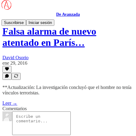
De Avanzada
Suscribirse
Iniciar sesión
Falsa alarma de nuevo
atentado en París…
David Osorio
ene 29, 2016
**Actualización: La investigación concluyó que el hombre no tenía
vínculos terroristas.
Leer →
Comentarios