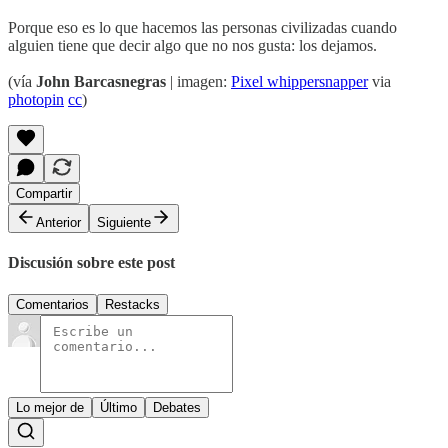
Porque eso es lo que hacemos las personas civilizadas cuando
alguien tiene que decir algo que no nos gusta: los dejamos.
(vía
John Barcasnegras
| imagen:
Pixel whippersnapper
via
photopin
cc
)
Compartir
Anterior
Siguiente
Discusión sobre este post
Comentarios
Restacks
Lo mejor de
Último
Debates