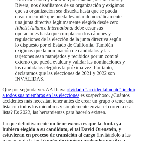
Rivera, nos disafiliamos de su organización y exigimos
que su organización sea disuelta hasta que se pueda
crear un comité que pueda levantar democráticamente
una junta directiva legítimamente elegida desde cero.
Atheist Alliance International
debe cesar sus
operaciones hasta que cumpla con los cánones y
regulaciones de la elección de la junta directiva según
lo dispuesto por el Estado de California. También
exigimos que la nominación de candidatos y las
tarjetones sean manejados y recibidos por un comité
externo que pueda evaluar y validar las nominaciones y
los candidatos elegidos la próxima vez. Por tanto,
declaramos que las elecciones de 2021 y 2022 son
INVÁLIDAS.
Que por segunda vez AAI haya
olvidado "accidentalmente" incluir
a todos sus miembros en las elecciones
es sospechoso. ¿Cuántos
accidentes más necesitan tener antes de crear un grupo o tener una
lista con todos los miembros y simplemente enviar el correo a esa
lista? Es 2022, las herramientas para hacerlo existen.
Lo que definitivamente
no tiene excusa es que la Junta ya
hubiera elegido a su candidato, el tal David Orenstein, y
estuvieran en proceso de transición al cargo
(invitándolo a las
reuniones de la Junta)
antes
de siquiera pretender que iba a