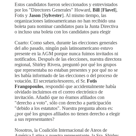
Estos candidatos fueron seleccionados y entrevistados
por los "Directores Generales" Howard,
Bill
[
Flavel
],
Fotis y
Jason
[
Sylvester
]. Al mismo tiempo, las
organizaciones latinoamericanas no han recibido una
boleta para nominar candidatos para la Junta Directiva
o incluso una boleta con los candidatos para elegir
Cuarto: Como saben, durante las elecciones generales
del año pasado, ningún país latinoamericano estuvo
presente en la AGM porque nunca fuimos invitados ni
notificados. Después de las elecciones, nuestra directora
regional, Shirley Rivera, preguntó por qué los grupos
que representaba no estaban presentes y por qué no se
les había informado de las elecciones o del proceso de
votación. El secretario/tesorero, el Sr.
Fotis
Frangopoulos
, respondió que accidentalmente había
olvidado incluirnos en el correo electrónico de
invitación. Añadió que no éramos afiliados con
"derecho a voto", sólo con derecho a participación
"debido a los estatutos". Nuestra pregunta ahora es:
¿por qué los grupos afiliados no tienen derecho a elegir
a sus representantes?
Nosotros, la Coalición Internacional de Ateos de
América Latina y nuestra representante, la Sra. Shirley