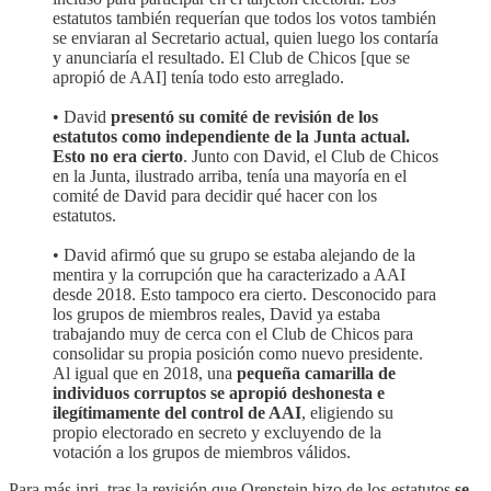
estatutos también requerían que todos los votos también
se enviaran al Secretario actual, quien luego los contaría
y anunciaría el resultado. El Club de Chicos [que se
apropió de AAI] tenía todo esto arreglado.
• David
presentó su comité de revisión de los
estatutos como independiente de la Junta actual.
Esto no era cierto
. Junto con David, el Club de Chicos
en la Junta, ilustrado arriba, tenía una mayoría en el
comité de David para decidir qué hacer con los
estatutos.
• David afirmó que su grupo se estaba alejando de la
mentira y la corrupción que ha caracterizado a AAI
desde 2018. Esto tampoco era cierto. Desconocido para
los grupos de miembros reales, David ya estaba
trabajando muy de cerca con el Club de Chicos para
consolidar su propia posición como nuevo presidente.
Al igual que en 2018, una
pequeña camarilla de
individuos corruptos se apropió deshonesta e
ilegítimamente del control de AAI
, eligiendo su
propio electorado en secreto y excluyendo de la
votación a los grupos de miembros válidos.
Para más inri, tras la revisión que Orenstein hizo de los estatutos
se