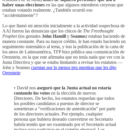
haber unas elecciones
en las que algunos miembros creyeran que
estaban votando realmente. ¿También ocurrió eso
"accidentalmente"?
Lo que llamó mi atención inicialmente a la actividad sospechosa de
AAI fueron las denuncias que los chicos de
The Freethought
Prophet
(los geniales
John Hamill
y
Seamus
) estaban haciendo de
manera constante. Para su mayor crédito, le han estado haciendo un
seguimiento sistemático al tema, y tras la publicación de la carta de
los ateos de Latinoamérica, TFP hizo pública una comunicación de
Orenstein, en la que este afirmaba que no tenía nada que ver con la
Junta Directiva y que se estaba limitando a revisar los estatutos —
John y Seamus
cuentan por lo menos tres mentiras que les dijo
Orenstein
:
• David nos
aseguró que la Junta actual no estaría
contando los votos
en la elección de nuevos
Directores. De hecho, los estatutos requerían que todos
los posibles candidatos a puestos de director se
sometieran a “verificaciones de autenticación” por parte
de los directores actuales. Por ejemplo, cualquier
persona que hubiera deseado convertirse en Secretario
habría tenido que ser examinado por el Secretario actual
incluso para participar en el tarjetón electoral. Los