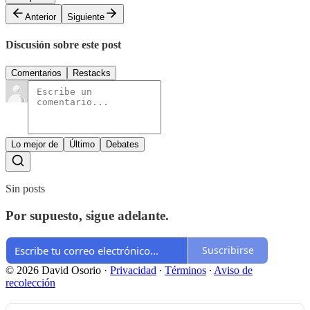
Anterior
Siguiente
Discusión sobre este post
Comentarios
Restacks
Lo mejor de
Último
Debates
Sin posts
Por supuesto, sigue adelante.
Suscribirse
© 2026 David Osorio
·
Privacidad
∙
Términos
∙
Aviso de
recolección