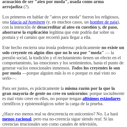
acusación de ser "ateo por moda", usada como arma
arrojadiza
(?).
Los primeros en hablar de "ateos por moda" fueron los religiosos,
una
falacia
ad hominem
(y, en muchos casos, un
hombre de paja
),
con la intención de
desacreditar al ateo en cuestión y, de paso,
ahorrarse la explicación
legítima que este podría dar sobre su
postura y el camino que recorrió para llegar a ella.
Este hecho encierra una ironía poderosa: prácticamente
no existe un
solo creyente en algún dios que no lo sea por "moda"
— la
presión social, la tradición y el reclutamiento tienen un efecto en el
comportamiento, las emociones y los sentimientos, hasta el punto de
generar vacíos emocionales inmensos.
Todos
los creyentes lo son
por moda
—porque alguien más lo es o porque es mal visto no
serlo—.
Para ser justos, es prácticamente la
misma razón por la que la
gran mayoría de gente no cree en unicornios
: porque
socialmente
es mal visto creer en ellos, no porque tengan
altísimos estándares
científicos y epistemológicos sobre la carga de la prueba.
¿Hace eso menos real su descreencia en unicornios? No. La hará
menos racional
, pero esa no-creencia sigue siendo
real
. Si las
creencias irracionales son como canales de televisión,