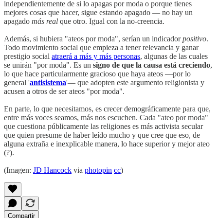
independientemente de si lo apagas por moda o porque tienes
mejores cosas que hacer, sigue estando apagado — no hay un
apagado
más real
que otro. Igual con la no-creencia.
Además, si hubiera "ateos por moda", serían un indicador
positivo
.
Todo movimiento social que empieza a tener relevancia y ganar
prestigio social
atraerá a más y más personas
, algunas de las cuales
se unirán "por moda". Es un
signo de que la causa está creciendo
,
lo que hace particularmente gracioso que haya ateos —por lo
general '
antisistema
'— que adopten este argumento religionista y
acusen a otros de ser ateos "por moda".
En parte, lo que necesitamos, es crecer demográficamente para que,
entre más voces seamos, más nos escuchen. Cada "ateo por moda"
que cuestiona públicamente las religiones es más activista secular
que quien presume de haber leído mucho y que cree que eso, de
alguna extraña e inexplicable manera, lo hace superior y mejor ateo
(?).
(Imagen:
JD Hancock
via
photopin
cc
)
Compartir