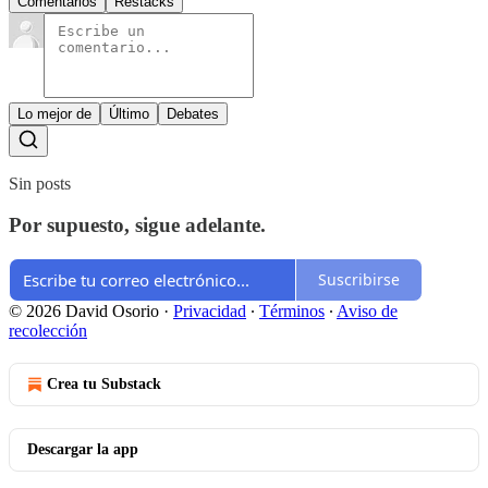
Comentarios
Restacks
Lo mejor de
Último
Debates
Sin posts
Por supuesto, sigue adelante.
Suscribirse
© 2026 David Osorio
·
Privacidad
∙
Términos
∙
Aviso de
recolección
Crea tu Substack
Descargar la app