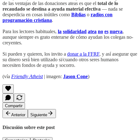
de las ventajas de las donaciones ateas es que el
total de lo
recaudado se destina a ayuda material efectiva
— nada se
desperdicia en cosas inútiles como
Biblias
o
radios con
programación cristiana
.
Para los lectores habituales,
la
solidaridad
atea
no
es
nueva
,
aunque siempre es grato enterarse de cómo ayudan los colegas no-
creyentes.
Si pueden y quieren, los invito a
donar a la FFRF
, y así asegurar que
su dinero será bien utilizado si/cuando otros seres humanos
necesiten fondos de ayuda y socorro.
(vía
Friendly Atheist
| imagen:
Jason Cone
)
Compartir
Anterior
Siguiente
Discusión sobre este post