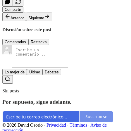
Compartir
Anterior
Siguiente
Discusión sobre este post
Comentarios
Restacks
Lo mejor de
Último
Debates
Sin posts
Por supuesto, sigue adelante.
Suscribirse
© 2026 David Osorio
·
Privacidad
∙
Términos
∙
Aviso de
recolección