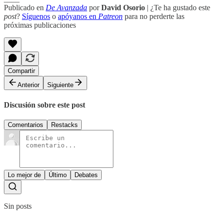
Publicado en
De Avanzada
por
David Osorio
| ¿Te ha gustado este
post
?
Síguenos
o
apóyanos en
Patreon
para no perderte las
próximas publicaciones
Compartir
Anterior
Siguiente
Discusión sobre este post
Comentarios
Restacks
Lo mejor de
Último
Debates
Sin posts