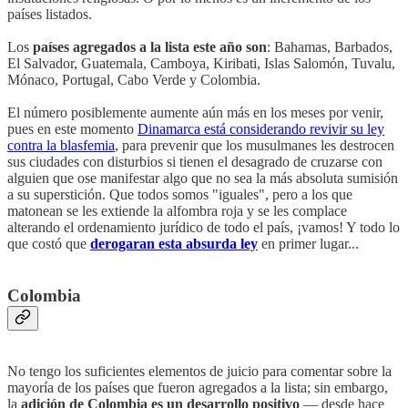
países listados.
Los
países agregados a la lista este año son
: Bahamas, Barbados,
El Salvador, Guatemala, Camboya, Kiribati, Islas Salomón, Tuvalu,
Mónaco, Portugal, Cabo Verde y Colombia.
El número posiblemente aumente aún más en los meses por venir,
pues en este momento
Dinamarca está considerando revivir su ley
contra la blasfemia
, para prevenir que los musulmanes les destrocen
sus ciudades con disturbios si tienen el desagrado de cruzarse con
alguien que ose manifestar algo que no sea la más absoluta sumisión
a su superstición. Que todos somos "iguales", pero a los que
matonean se les extiende la alfombra roja y se les complace
alterando el ordenamiento jurídico de todo el país, ¡vamos! Y todo lo
que costó que
derogaran esta absurda ley
en primer lugar...
Colombia
No tengo los suficientes elementos de juicio para comentar sobre la
mayoría de los países que fueron agregados a la lista; sin embargo,
la
adición de Colombia es un desarrollo positivo
— desde hace