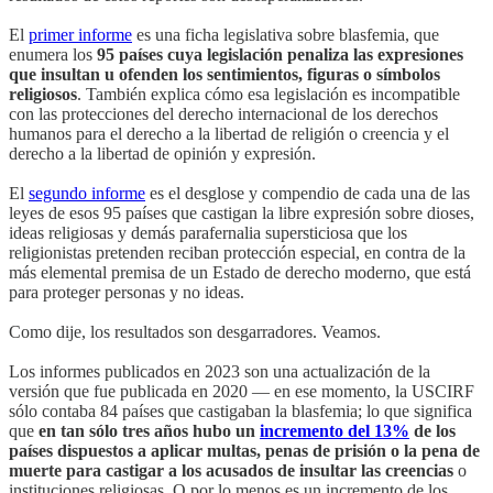
El
primer informe
es una ficha legislativa sobre blasfemia, que
enumera los
95 países cuya legislación penaliza las expresiones
que insultan u ofenden los sentimientos, figuras o símbolos
religiosos
. También explica cómo esa legislación es incompatible
con las protecciones del derecho internacional de los derechos
humanos para el derecho a la libertad de religión o creencia y el
derecho a la libertad de opinión y expresión.
El
segundo informe
es el desglose y compendio de cada una de las
leyes de esos 95 países que castigan la libre expresión sobre dioses,
ideas religiosas y demás parafernalia supersticiosa que los
religionistas pretenden reciban protección especial, en contra de la
más elemental premisa de un Estado de derecho moderno, que está
para proteger personas y no ideas.
Como dije, los resultados son desgarradores. Veamos.
Los informes publicados en 2023 son una actualización de la
versión que fue publicada en 2020 — en ese momento, la USCIRF
sólo contaba 84 países que castigaban la blasfemia; lo que significa
que
en tan sólo tres años hubo un
incremento del 13%
de los
países dispuestos a aplicar multas, penas de prisión o la pena de
muerte para castigar a los acusados de insultar las creencias
o
instituciones religiosas. O por lo menos es un incremento de los