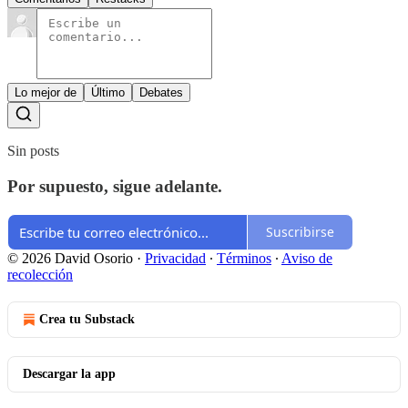
Lo mejor de
Último
Debates
Sin posts
Por supuesto, sigue adelante.
Suscribirse
© 2026 David Osorio
·
Privacidad
∙
Términos
∙
Aviso de
recolección
Crea tu Substack
Descargar la app