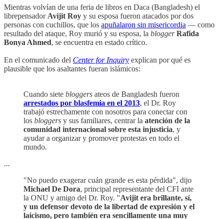
Mientras volvían de una feria de libros en Daca (Bangladesh) el
librepensador
Avijit Roy
y su esposa fueron atacados por dos
personas con cuchillos, que los
apuñalaron sin misericordia
— como
resultado del ataque, Roy murió y su esposa, la
blogger
Rafida
Bonya Ahmed
, se encuentra en estado crítico.
En el comunicado del
Center for Inquiry
explican por qué es
plausible que los asaltantes fueran islámicos:
Cuando siete
bloggers
ateos de Bangladesh fueron
arrestados por blasfemia en el 2013
, el Dr. Roy
trabajó estrechamente con nosotros para conectar con
los
bloggers
y sus familiares, centrar la
atención de la
comunidad internacional sobre esta injusticia
, y
ayudar a organizar y promover protestas en todo el
mundo.
...
"No puedo exagerar cuán grande es esta pérdida", dijo
Michael De Dora
, principal representante del CFI ante
la ONU y amigo del Dr. Roy. "
Avijit era brillante, sí,
y un defensor devoto de la libertad de expresión y el
laicismo, pero también era sencillamente una muy