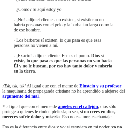
- ¿Como? Si aquí estoy yo.
- ¡No! - dijo el cliente - no existen, si existieran no
habría personas con el pelo y la barba tan larga como la
de ese hombre.
- Los barberos sí existen, lo que pasa es que esas
personas no vienen a mí.
- ¡Exacto! - dijo el cliente. Ese es el punto.
Dios sí
existe, lo que pasa es que las personas no van hacia
Él y no le buscan, por eso hay tanto dolor y miseria
en la tierra
.
¡Tsk, tsk, tsk!
Al igual que con el meme de
Einstein y su profesor
,
la maquinaria de propaganda cristiana no ha aprendido a alejarse del
argumento del mal
.
Y al igual que con el meme de
ángeles en el callejón
, dios sólo
protege a quienes le rinden pleitesía; o sea,
si no crees en dios,
mereces sufrir dolor y miseria
. Eso no es amor, es chantaje.
Esa es la diferencia entre dios y yo: si estuviera en mi poder,
yo no