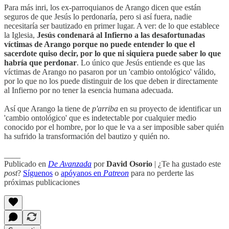
Para más inri, los ex-parroquianos de Arango dicen que están
seguros de que Jesús lo perdonaría, pero si así fuera, nadie
necesitaría ser bautizado en primer lugar. A ver: de lo que establece
la Iglesia,
Jesús condenará al Infierno a las desafortunadas
víctimas de Arango porque no puede entender lo que el
sacerdote quiso decir, por lo que ni siquiera puede saber lo que
habría que perdonar
. Lo único que Jesús entiende es que las
víctimas de Arango no pasaron por un 'cambio ontológico' válido,
por lo que no los puede distinguir de los que deben ir directamente
al Infierno por no tener la esencia humana adecuada.
Así que Arango la tiene de
p'arriba
en su proyecto de identificar un
'cambio ontológico' que es indetectable por cualquier medio
conocido por el hombre, por lo que le va a ser imposible saber quién
ha sufrido la transformación del bautizo y quién no.
____
Publicado en
De Avanzada
por
David Osorio
| ¿Te ha gustado este
post
?
Síguenos
o
apóyanos en
Patreon
para no perderte las
próximas publicaciones