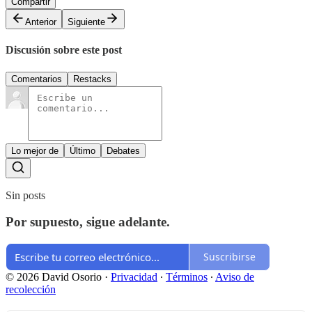
Compartir
Anterior
Siguiente
Discusión sobre este post
Comentarios
Restacks
Lo mejor de
Último
Debates
Sin posts
Por supuesto, sigue adelante.
Suscribirse
© 2026 David Osorio
·
Privacidad
∙
Términos
∙
Aviso de
recolección