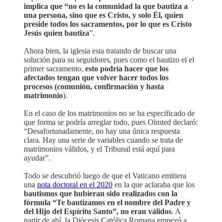
implica que “no es la comunidad la que bautiza a
una persona, sino que es Cristo, y solo Él, quien
preside todos los sacramentos, por lo que es Cristo
Jesús quien bautiza
”.
Ahora bien, la iglesia esta tratando de buscar una
solución para su seguidores, pues como el bautizo el el
primer sacramento,
esto podría hacer que los
afectados tengan que volver hacer todos los
procesos (comunión, confirmación y hasta
matrimonio
).
En el caso de los matrimonios no se ha especificado de
que forma se podría arreglar todo, pues Olmted declaró:
“Desafortunadamente, no hay una única respuesta
clara. Hay una serie de variables cuando se trata de
matrimonios válidos, y el Tribunal está aquí para
ayudar”.
Todo se descubrió luego de que el Vaticano emitiera
una
nota doctoral en el 2020
en la que aclaraba que los
bautismos que hubieran sido realizados con la
fórmula “Te bautizamos en el nombre del Padre y
del Hijo del Espíritu Santo”, no eran válidos
. A
partir de ahí, la Diócesis Católica Romana empezó a