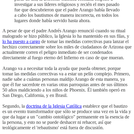
investigar a sus líderes religiosos y recién el mes pasado
fue que descubrieron que el padre Arango había llevado
a cabo los bautismos de manera incorrecta, en todos los
lugares donde había servido hasta ahora.
A pesar de que el padre Andrés Arango renunció cuando su ritual
malogrado se hizo público, la Iglesia lo ha mantenido en sus filas, y
lo ha puesto a cargo
de tomar las medidas correctivas para lanzar el
hechizo correctamente sobre los miles de ciudadanos de Arizona que
actualmente corren el peligro inmediato de ser condenados
directamente al fuego eterno del Infierno en caso de que mueran.
Arango va a necesitar toda la ayuda que pueda obtener, porque
tomar las medidas correctivas va a estar un pelín complejo. Primero,
nadie sabe a cuántas personas maldijo Arango de esta manera, ya
que él fue sacerdote en varias otras parroquias antes de sus últimos
50 años maldiciendo a los niños de Phoenix. Él también operó en
San Diego, California, y en Brasil.
Segundo, la
doctrina de la Iglesia Católica
establece que el bautizo
es un evento transformador que sólo se produce una vez en la vida y
que da lugar a un "cambio ontológico" permanente en la esencia de
la persona, y esto no se puede deshacer ni rehacer, así que
teológicamente el 'rebautismo' está fuera de discusión.