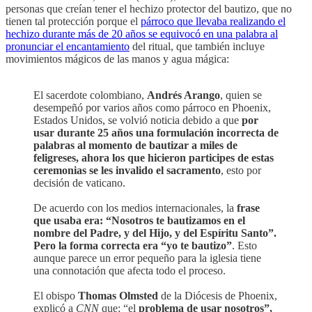
personas que creían tener el hechizo protector del bautizo, que no
tienen tal protección porque el
párroco que llevaba realizando el
hechizo durante más de 20 años se equivocó en una palabra al
pronunciar el encantamiento
del ritual, que también incluye
movimientos mágicos de las manos y agua mágica:
El sacerdote colombiano,
Andrés Arango
, quien se
desempeñó por varios años como párroco en Phoenix,
Estados Unidos, se volvió noticia debido a que
por
usar durante 25 años una formulación incorrecta de
palabras al momento de bautizar a miles de
feligreses, ahora los que hicieron participes de estas
ceremonias se les invalido el sacramento
, esto por
decisión de vaticano.
De acuerdo con los medios internacionales, la
frase
que usaba era: “Nosotros te bautizamos en el
nombre del Padre, y del Hijo, y del Espíritu Santo”.
Pero la forma correcta era “yo te bautizo”
. Esto
aunque parece un error pequeño para la iglesia tiene
una connotación que afecta todo el proceso.
El obispo
Thomas Olmsted
de la Diócesis de Phoenix,
explicó a
CNN
que: “el
problema de usar nosotros”,