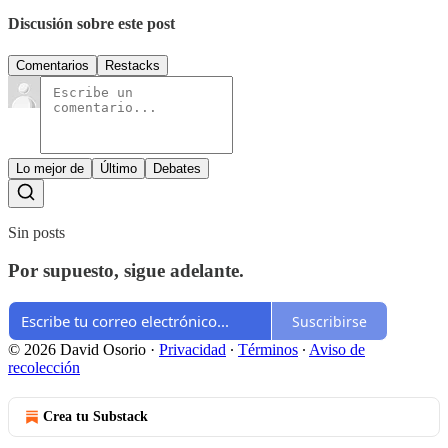
Discusión sobre este post
Comentarios
Restacks
Lo mejor de
Último
Debates
Sin posts
Por supuesto, sigue adelante.
Suscribirse
© 2026 David Osorio
·
Privacidad
∙
Términos
∙
Aviso de
recolección
Crea tu Substack