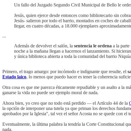
Un fallo del Juzgado Segundo Civil Municipal de Bello le ord
Jesús, quien ejerce desde entonces como bibliotecario sin cobra
Jesús- salieron por todo el barrio, montados en coches de caballo
llegar, en cuatro décadas, a 18.000 ejemplares aproximadamente
...
Además de devolver el salón, la
sentencia le ordena
a la parte
noche a la mañana llegan a hacernos el lanzamiento. Si hicieran 
y única biblioteca abierta a toda la comunidad del barrio Niquí
Primero, el trago amargo: por incómodo e indignante que resulte, el
s
Estado laico
, lo menos que puedo hacer es tener la coherencia suficie
Otra cosa es que me parezca éticamente repudiable y un asalto a la má
ganarse la vida no puede ser ejemplo moral de nada.
Ahora bien, yo creo que no todo está perdido — el Artículo 44 de la
C
la opción de interponer una tutela ya que priman los derechos fundamen
aprobados por la Iglesia", tal vez el señor Acosta no se quede con el 
Eventualmente, la última palabra la tendría la Corte Constitucional q
nada.