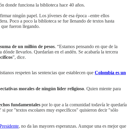
lón donde funciona la biblioteca hace 40 años.
n firmar ningún papel. Los jóvenes de esa época –entre ellos
adera. Poco a poco la biblioteca se fue llenando de textos hasta
s que fueron llegando.
 suma de un millón de pesos
. “Estamos pensando en que de la
 a dónde llevarlos. Quedarían en el andén. Se acabaría la tercera
cíficos
”, dice.
cristianos respeten las sentencias que establecen que
Colombia es un
ctativas morales de ningún líder religioso
. Quien miente para
rechos fundamentales
por lo que a la comunidad todavía le quedaría
 si por "textos escolares muy específicos" quisieron decir "sólo
 Presidente
, no da las mayores esperanzas. Aunque una es mejor que