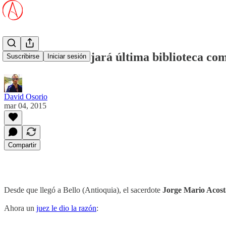
Sacerdote desalojará última biblioteca co
Suscribirse
Iniciar sesión
David Osorio
mar 04, 2015
Compartir
Desde que llegó a Bello (Antioquia), el sacerdote
Jorge Mario Acost
Ahora un
juez le dio la razón
: