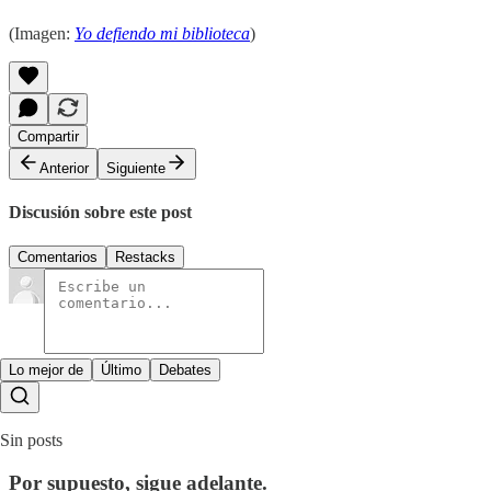
(Imagen:
Yo defiendo mi biblioteca
)
Compartir
Anterior
Siguiente
Discusión sobre este post
Comentarios
Restacks
Lo mejor de
Último
Debates
Sin posts
Por supuesto, sigue adelante.