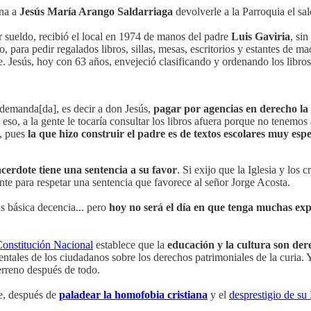
ena a
Jesús María Arango Saldarriaga
devolverle a la Parroquia el sa
r sueldo, recibió el local en 1974 de manos del padre
Luis Gaviria
, si
, para pedir regalados libros, sillas, mesas, escritorios y estantes de m
. Jesús, hoy con 63 años, envejeció clasificando y ordenando los libro
 demanda[da], es decir a don Jesús,
pagar por agencias en derecho la
eso, a la gente le tocaría consultar los libros afuera porque no tenemos
a, pues
la que hizo construir el padre es de textos escolares muy espe
acerdote tiene una sentencia a su favor
. Si exijo que la Iglesia y los 
nte para respetar una sentencia que favorece al señor Jorge Acosta.
s básica decencia... pero
hoy no será el día en que tenga muchas expe
onstitución Nacional
establece que la
educación y la cultura son de
tales de los ciudadanos sobre los derechos patrimoniales de la curia. Y
terreno después de todo.
ue, después de
paladear la homofobia cristiana
y el
desprestigio de su