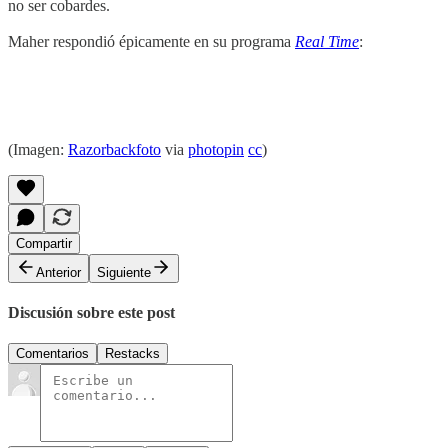
no ser cobardes.
Maher respondió épicamente en su programa
Real Time
:
(Imagen:
Razorbackfoto
via
photopin
cc
)
Compartir
Anterior
Siguiente
Discusión sobre este post
Comentarios
Restacks