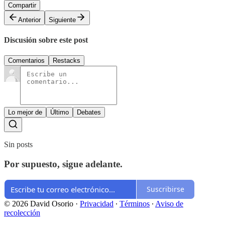
Compartir
Anterior
Siguiente
Discusión sobre este post
Comentarios
Restacks
Lo mejor de
Último
Debates
Sin posts
Por supuesto, sigue adelante.
Suscribirse
© 2026 David Osorio
·
Privacidad
∙
Términos
∙
Aviso de
recolección