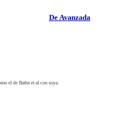
De Avanzada
omo el de Bøhn et al con soya.