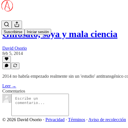
Glifosato, soya y mala ciencia
Suscribirse
Iniciar sesión
David Osorio
feb 5, 2014
2014 no habría empezado realmente sin un 'estudio' antitransgénico c
Leer →
Comentarios
© 2026 David Osorio
·
Privacidad
∙
Términos
∙
Aviso de recolección