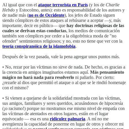
Al igual que con el
ataque terrorista en París
(y los de
Charlie
Hebdo
y Estocolmo, antes): esto es responsabilidad de los autores y
de nadie más (
no es de Occidente
), los jefes de Estado siguen
siendo cómplices de estos ataques al rehúsarse a aceptar —y, más
importante, decir en público— que
hay doctrinas religiosas de las
cuales se derivan estas conductas
, los medios de comunicación
también son cómplices por ceder a la oligofrénica moda de "no
ofender" sentimientos religiosos; y no, esto no tiene que ver con la
teoría conspiranóica de la islamofobia
.
Después de la vez pasada, vale la pena agregar unos puntos más.
• No, rezar por las víctimas no sirve de nada. De hecho, es gracias a
la creencia en amigos imaginarios estamos aquí.
Más pensamiento
mágico no hará nada para resolverlo
ni paliarlo. Por cierto:
¿rezarle al dios que permitió el ataque o al que se le rindió homenaje
con el mismo?
• Si vienen a quejarse de la solidaridad mostrada con las víctimas,
sus amigos, familiares y seres queridos, acusándonos de hipocresía
(¡o racismo!) porque no mostramos ese mismo nivel de empatía con
las víctimas de atentados en otros lugares, están en el lugar
equivocado — esa es una
ridiculez palmaria
. A mí no me
avergüenza la capacidad de ponerme en lugar de otros y ofrecer mi