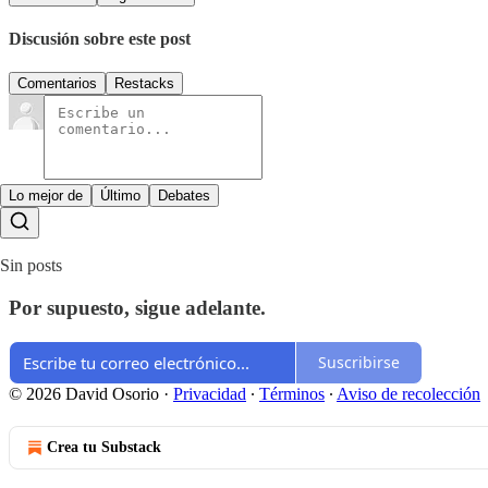
Discusión sobre este post
Comentarios
Restacks
Lo mejor de
Último
Debates
Sin posts
Por supuesto, sigue adelante.
Suscribirse
© 2026 David Osorio
·
Privacidad
∙
Términos
∙
Aviso de recolección
Crea tu Substack