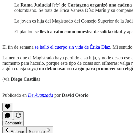
La
Rama Juducial
[
sic
]
de Cartagena organizó una cadena 
colombiano. Se trata de Érica Vanesa Díaz Marín y su compañe
La joven es hija del Magistrado del Consejo Superior de la Jud
El plantón
se llevó a cabo como muestra de solidaridad
y apo
El fin de semana
se halló el cuerpo sin vida de Érika Díaz
. Mi sentido
Lamento que el Magistrado haya perdido a su hija, y no le deseo eso 
momento para hacerlo, porque este tipo de cosas son efímeras: valga 
algún colega suyo)
no debió usar su cargo para promover su relig
(vía
Diego Castilla
)
____
Publicado en
De Avanzada
por
David Osorio
Compartir
Anterior
Siguiente