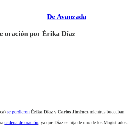
De Avanzada
e oración por Érika Díaz
uca)
se perdieron
Érika Díaz
y
Carlos Jiménez
mientras buceaban.
una
cadena de oración
, ya que Díaz es hija de uno de los Magistrados: