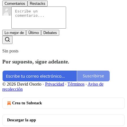
Comentarios
Restacks
Lo mejor de
Último
Debates
Sin posts
Por supuesto, sigue adelante.
Suscribirse
© 2026 David Osorio
·
Privacidad
∙
Términos
∙
Aviso de
recolección
Crea tu Substack
Descargar la app