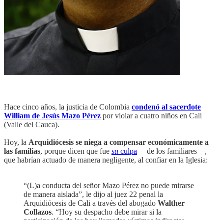
Hace cinco años, la justicia de Colombia
condenó al sacerdote
William de Jesús Mazo Pérez
por violar a cuatro niños en Cali
(Valle del Cauca).
Hoy, la
Arquidiócesis se niega a compensar económicamente a
las familias
, porque dicen que fue
su
culpa
—de los familiares—,
que habrían actuado de manera negligente, al confiar en la Iglesia:
“(L)a conducta del señor Mazo Pérez no puede mirarse
de manera aislada”, le dijo al juez 22 penal la
Arquidiócesis de Cali a través del abogado
Walther
Collazos
. “Hoy su despacho debe mirar si la