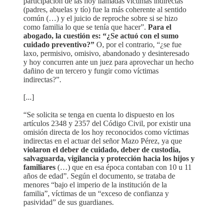
participación de las hoy llamadas víctimas indirectas
(padres, abuelas y tío) fue la más coherente al sentido
común (…) y el juicio de reproche sobre si se hizo
como familia lo que se tenía que hacer”.
Para el
abogado, la cuestión es: “¿Se actuó con el sumo
cuidado preventivo?”
O, por el contrario, “¿se fue
laxo, permisivo, omisivo, abandonado y desinteresado
y hoy concurren ante un juez para aprovechar un hecho
dañino de un tercero y fungir como víctimas
indirectas?”.
[...]
“Se solicita se tenga en cuenta lo dispuesto en los
artículos 2348 y 2357 del Código Civil, por existir una
omisión directa de los hoy reconocidos como víctimas
indirectas en el actuar del señor Mazo Pérez, ya que
violaron el deber de cuidado, deber de custodia,
salvaguarda, vigilancia y protección hacia los hijos y
familiares
(…) que en esa época contaban con 10 u 11
años de edad”. Según el documento, se trataba de
menores “bajo el imperio de la institución de la
familia”, víctimas de un “exceso de confianza y
pasividad” de sus guardianes.