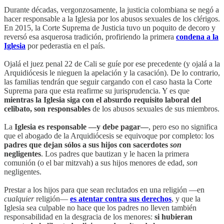
Durante décadas, vergonzosamente, la justicia colombiana se negó a
hacer responsable a la Iglesia por los abusos sexuales de los clérigos.
En 2015, la Corte Suprema de Justicia tuvo un poquito de decoro y
reversó esa asquerosa tradición, profiriendo la primera
condena a la
Iglesia
por pederastia en el país.
Ojalá el juez penal 22 de Cali se guíe por ese precedente (y ojalá a la
Arquidiócesis le nieguen la apelación y la casación). De lo contrario,
las familias tendrán que seguir cargando con el caso hasta la Corte
Suprema para que esta reafirme su jurisprudencia. Y es que
mientras la Iglesia siga con el absurdo requisito laboral del
celibato, son responsables
de los abusos sexuales de sus miembros.
La
Iglesia es responsable —y debe pagar—
, pero eso no significa
que el abogado de la Arquidiócesis se equivoque por completo: los
padres que dejan sólos a sus hijos con sacerdotes
son
negligentes
. Los padres que bautizan y le hacen la primera
comunión (o el bar mitzvah) a sus hijos menores de edad,
son
negligentes.
Prestar a los hijos para que sean reclutados en una religión —en
cualquier
religión—
es atentar contra sus derechos
, y que la
Iglesia sea culpable no hace que los padres no lleven también
responsabilidad en la desgracia de los menores:
si hubieran