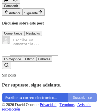
Compartir
Anterior
Siguiente
Discusión sobre este post
Comentarios
Restacks
Lo mejor de
Último
Debates
Sin posts
Por supuesto, sigue adelante.
Suscribirse
© 2026 David Osorio
·
Privacidad
∙
Términos
∙
Aviso de
recolección