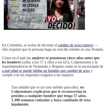
En Colombia, se acaba de decretar el
cambio de sexo
express
—
sólo requiere que la persona haga un sencillo trámite en una Notaría.
Como en el país las
mujeres se pensionan cinco años antes que
los hombres
(¡ellas a los 57 y ellos a los 62!), Colpensiones y la
Superintendencia de Notariado y Registro están en la encrucijada de
a qué edad se puede jubilar un hombre que cambió de sexo
y
cumple con los requisitos exigidos a las mujeres:
Tras admitir que es un caso inédito para ellos,
en
Colpensiones explicaron que le reconocerían la
pensión a cualquier hombre que tenga 57 años,
1.300 semanas cotizadas y haya cambiado de sexo
legalmente
.