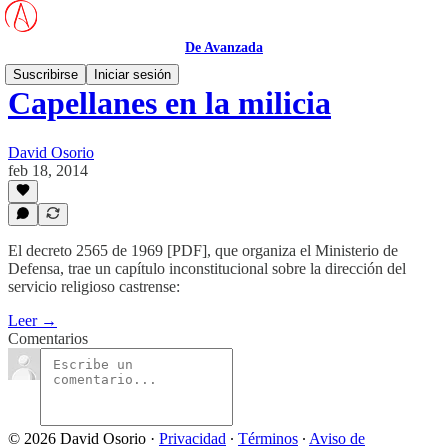
De Avanzada
Suscribirse
Iniciar sesión
Capellanes en la milicia
David Osorio
feb 18, 2014
El decreto 2565 de 1969 [PDF], que organiza el Ministerio de
Defensa, trae un capítulo inconstitucional sobre la dirección del
servicio religioso castrense:
Leer →
Comentarios
© 2026 David Osorio
·
Privacidad
∙
Términos
∙
Aviso de